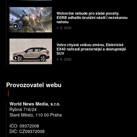
Wolverine nebude pro slabé povahy.
ESRB odhalilo brutální násilí i nečekanou
nahotu
4. 8. 2026
Volvo chystá velkou změnu. Elektrické
EX40 nahradí prostornější a dostupnější
SUV
4. 8. 2026
Provozovatel webu
World News Media, s.r.o.
Rybná 716/24
Staré Město, 110 00 Praha
IČO: 09372008
DIČ: CZ09372008