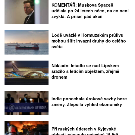
KOMENTÁŘ: Muskova SpaceX
udělala po 24 letech něco, na co není
zvyklá. A přišel pád akcií
Lodě uvázlé v Hormuzském průlivu
mohou šířit invazní druhy do celého
světa
Nákladní letadlo se nad Lipskem
srazilo s letícím objektem, zřejmě
dronem
Indie ponechala úrokové sazby beze
změny. Zlepšila výhled ekonomiky
Při ruských úderech v Kyjevské
oblasti zahynulo nejméně 15 lidí