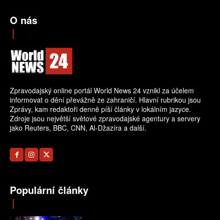
O nás
Zpravodajský online portál World News 24 vznikl za účelem
informovat o dění převážně ze zahraničí. Hlavní rubrikou jsou
Zprávy, kam redaktoři denně píší články v lokálním jazyce.
Zdroje jsou největší světové zpravodajské agentury a servery
jako Reuters, BBC, CNN, Al-Džazíra a další.
Populární články