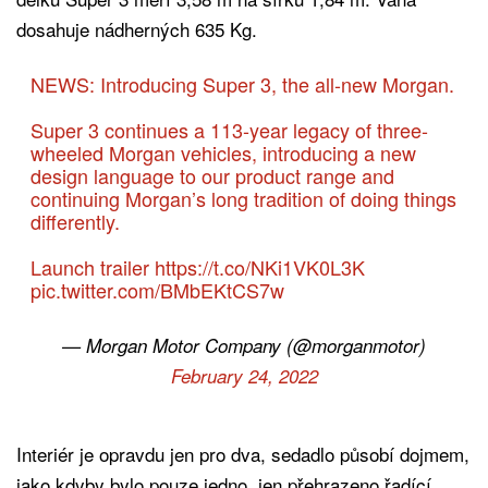
dosahuje nádherných 635 Kg.
NEWS: Introducing Super 3, the all-new Morgan.
Super 3 continues a 113-year legacy of three-
wheeled Morgan vehicles, introducing a new
design language to our product range and
continuing Morgan’s long tradition of doing things
differently.
Launch trailer
https://t.co/NKi1VK0L3K
pic.twitter.com/BMbEKtCS7w
— Morgan Motor Company (@morganmotor)
February 24, 2022
Interiér je opravdu jen pro dva, sedadlo působí dojmem,
jako kdyby bylo pouze jedno, jen přehrazeno řadící