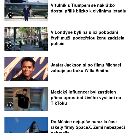
Vrtulník s Trumpem se nakrátko
dostal příliš blízko k civilnímu letadlu
V Londýně byli na ulici pobodáni
čtyři muži, podezřelou ženu zadržela
policie
Jaafar Jackson si po filmu Michael
zahraje po boku Willa Smithe
Mexický influencer byl zastřelen
přímo uprostřed živého vysílání na
TikToku
Do Měsíce nejspíše narazila část
rakety firmy SpaceX, Zemi nebezpečí
nehrozilo