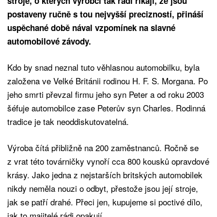
stroje, o kterých výrobci tak rádi říkají, že jsou
postaveny ručně s tou nejvyšší precizností, přináší
uspěchané době nával vzpomínek na slavné
automobilové závody.
Kdo by snad neznal tuto věhlasnou automobilku, byla
založena ve Velké Británii rodinou H. F. S. Morgana. Po
jeho smrti převzal firmu jeho syn Peter a od roku 2003
šéfuje automobilce zase Peterův syn Charles. Rodinná
tradice je tak neoddiskutovatelná.
Výroba čítá přibližně na 200 zaměstnanců. Ročně se
z vrat této továrničky vynoří cca 800 kousků opravdové
krásy. Jako jedna z nejstarších britských automobilek
nikdy neměla nouzi o odbyt, přestože jsou její stroje,
jak se patří drahé. Přeci jen, kupujeme si poctivé dílo,
jak to majitelé rádi opakují.