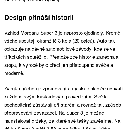
Design přináší historii
Vzhled Morganu Super 3 je naprosto ojedinělý. Kromě
všeho upoutají okamžitě 3 kola (20 palců). Auto tak
odkazuje na dávné automobilové závody, kde se ve
tříkolkách soutěžilo. Přestože zde historie zanechala
stopu, k výrobě bylo přeci jen přistoupeno svěže a
moderně.
Zvenku nádherné zpracovaní a maska chladiče uchvátí
každého svým kaskádovým provedením. Světla
pochopitelně zůstávají při starém a rovněž tak způsob
přepravování zavazadel. Na Super 3 je možné
nainstalovat držáky, za které své tašky zavěsíme. Na
délku Super 3 měří 3,58 m na šířku 1,84 m. Váha