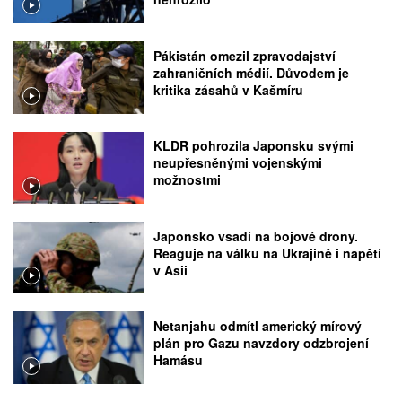
Pákistán omezil zpravodajství
zahraničních médií. Důvodem je
kritika zásahů v Kašmíru
KLDR pohrozila Japonsku svými
neupřesněnými vojenskými
možnostmi
Japonsko vsadí na bojové drony.
Reaguje na válku na Ukrajině i napětí
v Asii
Netanjahu odmítl americký mírový
plán pro Gazu navzdory odzbrojení
Hamásu