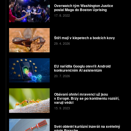
Overwatch tým Washington Justice
poslal Maga do Boston Uprising
17. 8. 2022
Štíři mají v klepetech a bodcích kovy
29. 4. 2026
EU nařídila Googlu otevřít Android
konkurenčním AI asistentům
20. 7. 2026
Obávaní ohniví mravenci už jsou
v Evropě. Brzy se po kontinentu rozšíří,
varují vědci
15. 9. 2023
Svět obletěl kuriózní inzerát na světelný
nápis Porsche