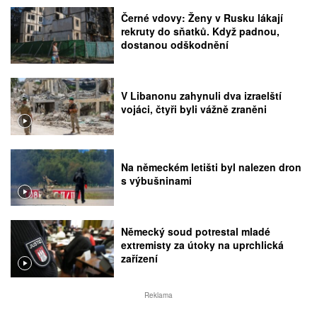
Černé vdovy: Ženy v Rusku lákají
rekruty do sňatků. Když padnou,
dostanou odškodnění
V Libanonu zahynuli dva izraelští
vojáci, čtyři byli vážně zraněni
Na německém letišti byl nalezen dron
s výbušninami
Německý soud potrestal mladé
extremisty za útoky na uprchlická
zařízení
Reklama