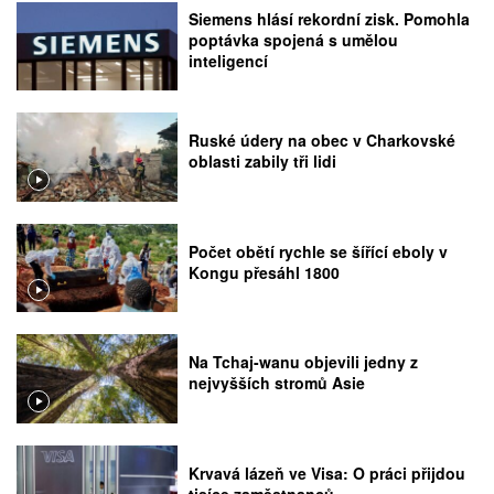
Siemens hlásí rekordní zisk. Pomohla
poptávka spojená s umělou
inteligencí
Ruské údery na obec v Charkovské
oblasti zabily tři lidi
Počet obětí rychle se šířící eboly v
Kongu přesáhl 1800
Na Tchaj-wanu objevili jedny z
nejvyšších stromů Asie
Krvavá lázeň ve Visa: O práci přijdou
tisíce zaměstnanců