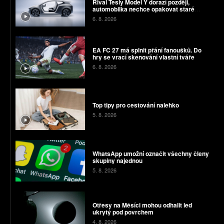
Rival Tesly Model Y dorazí později,
automobilka nechce opakovat staré
chyby
6. 8. 2026
EA FC 27 má splnit přání fanoušků. Do
hry se vrací skenování vlastní tváře
6. 8. 2026
Top tipy pro cestování nalehko
5. 8. 2026
WhatsApp umožní označit všechny členy
skupiny najednou
5. 8. 2026
Otřesy na Měsíci mohou odhalit led
ukrytý pod povrchem
4. 8. 2026