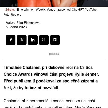
Zdroje:
Entertainment Weekly, Vogue - za pomoci ChatGPT, YouTube,
Foto: Reuters
Autor:
Sára Eldmanová
5. ledna 2026
Reklama
Timothée Chalamet při děkovné řeči na Critics
Choice Awards věnoval část projevu Kylie Jenner.
Před publikem jí poděkoval za společné zázemí a
řekl, že by to bez ní nezvládl.
Chalamet si z ceremoniálu odnesl cenu za nejlepší
mužský herecký výkon za roli ve filmu
Marty Supreme