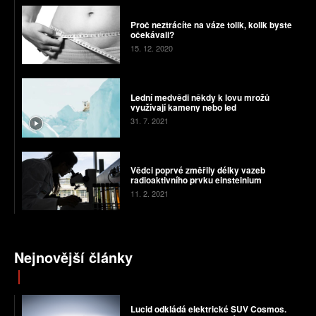
Proč neztrácíte na váze tolik, kolik byste
očekávali?
15. 12. 2020
Lední medvědi někdy k lovu mrožů
využívají kameny nebo led
31. 7. 2021
Vědci poprvé změřily délky vazeb
radioaktivního prvku einsteinium
11. 2. 2021
Nejnovější články
Lucid odkládá elektrické SUV Cosmos.