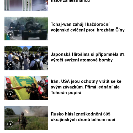
Tchaj-wan zahájil každoroční
vojenské cvičení proti hrozbám Číny
Japonská Hirošima si připomněla 81.
výročí svržení atomové bomby
Írán: USA jsou ochotny vrátit se ke
svým závazkům. Přímá jednání ale
Teherán popírá
Rusko hlásí zneškodnění 605
ukrajinských dronů během noci