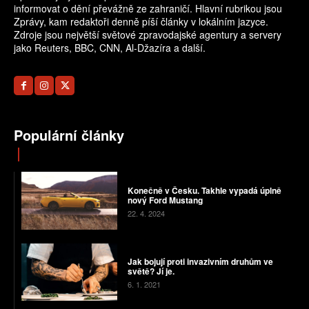
informovat o dění převážně ze zahraničí. Hlavní rubrikou jsou
Zprávy, kam redaktoři denně píší články v lokálním jazyce.
Zdroje jsou největší světové zpravodajské agentury a servery
jako Reuters, BBC, CNN, Al-Džazíra a další.
Populární články
Konečně v Česku. Takhle vypadá úplně
nový Ford Mustang
22. 4. 2024
Jak bojují proti invazivním druhům ve
světě? Jí je.
6. 1. 2021