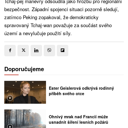
Tchaj-pej manévry odsoudila jako hrozbu pro regionální
bezpečnost. Západní spojenci situaci pozorně sledují,
zatímco Peking zopakoval, že demokraticky
spravovaný Tchaj-wan považuje za součást svého
území a nevylučuje použití síly.
Doporučujeme
Ester Geislerová odkrývá rodinný
příběh svého otce
Ohnivý mrak nad Francií může
usnadnit šíření lesních požárů