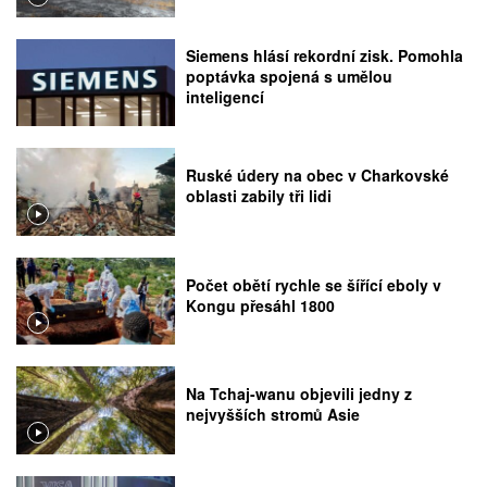
Siemens hlásí rekordní zisk. Pomohla
poptávka spojená s umělou
inteligencí
Ruské údery na obec v Charkovské
oblasti zabily tři lidi
Počet obětí rychle se šířící eboly v
Kongu přesáhl 1800
Na Tchaj-wanu objevili jedny z
nejvyšších stromů Asie