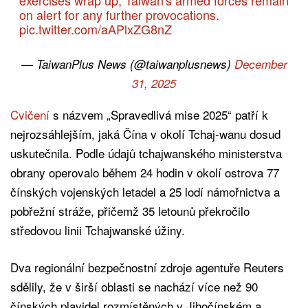
on alert for any further provocations.
pic.twitter.com/aAPlxZG8nZ
— TaiwanPlus News (@taiwanplusnews)
December
31, 2025
Cvičení
s názvem „Spravedlivá mise 2025“ patří k
nejrozsáhlejším, jaká Čína v okolí Tchaj-wanu dosud
uskutečnila. Podle údajů tchajwanského ministerstva
obrany operovalo během 24 hodin v okolí ostrova 77
čínských vojenských letadel a 25 lodí námořnictva a
pobřežní stráže, přičemž 35 letounů překročilo
středovou linii Tchajwanské úžiny.
Dva regionální bezpečnostní zdroje agentuře Reuters
sdělily, že v širší oblasti se nachází více než 90
čínských plavidel rozmístěných v Jihočínském a