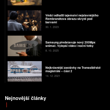
Vědci odhalili tajemství nejslavnějšího
Rembrandtova obrazu skryté pod
barvami
30. 1. 2023
Samsung představuje nový 200Mpx
snímač. Vylepší video i noční fotky
8. 10. 2025
Nejkrásnější zastávky na Transsibiřské
magistrále – část 2
14. 12. 2021
Nejnovější články