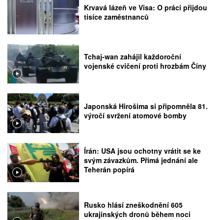
Krvavá lázeň ve Visa: O práci přijdou
tisíce zaměstnanců
Tchaj-wan zahájil každoroční
vojenské cvičení proti hrozbám Číny
Japonská Hirošima si připomněla 81.
výročí svržení atomové bomby
Írán: USA jsou ochotny vrátit se ke
svým závazkům. Přímá jednání ale
Teherán popírá
Rusko hlásí zneškodnění 605
ukrajinských dronů během noci