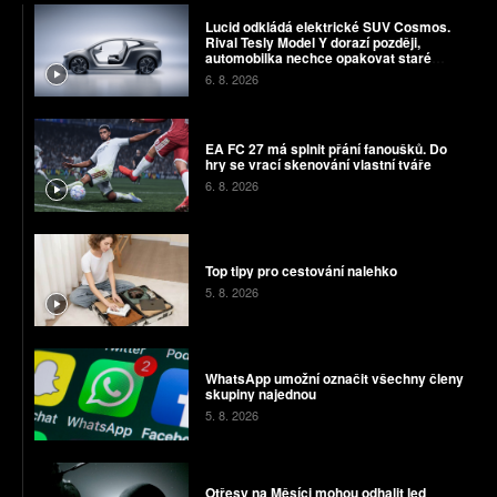
Lucid odkládá elektrické SUV Cosmos.
Rival Tesly Model Y dorazí později,
automobilka nechce opakovat staré
chyby
6. 8. 2026
EA FC 27 má splnit přání fanoušků. Do
hry se vrací skenování vlastní tváře
6. 8. 2026
Top tipy pro cestování nalehko
5. 8. 2026
WhatsApp umožní označit všechny členy
skupiny najednou
5. 8. 2026
Otřesy na Měsíci mohou odhalit led