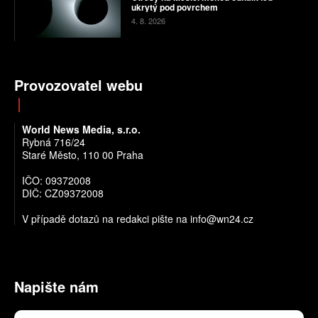
ukrytý pod povrchem
4. 8. 2026
Provozovatel webu
World News Media, s.r.o.
Rybná 716/24
Staré Město, 110 00 Praha
IČO: 09372008
DIČ: CZ09372008
V případě dotazů na redakci pište na info@wn24.cz
Napište nám