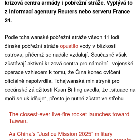
krizová centra armády i pobřežní stráže. Vyplývá to
z informací agentury Reuters nebo serveru France
24.
Podle tchajwanské pobřežní stráže všech 11 lodí
čínské pobřežní stráže
opustilo
vody v blízkosti
ostrova, přičemž se nadále vzdalují. Současně však
zůstávají aktivní krizová centra pro námořní i vojenské
operace vzhledem k tomu, že Čína konec cvičení
oficiálně nepotvrdila. Tchajwanská ministryně pro
oceánské záležitosti Kuan Bi-ling uvedla, že „situace na
moři se uklidňuje“, přesto je nutné zůstat ve střehu.
The closest-ever live-fire rocket launches toward
Taiwan.
As China’s “Justice Mission 2025” military
exercises wrap up, Taiwan's armed forces remain