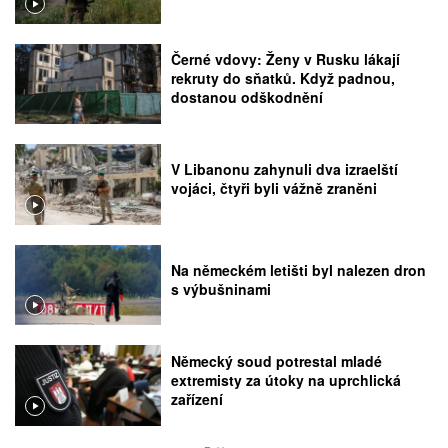
Černé vdovy: Ženy v Rusku lákají
rekruty do sňatků. Když padnou,
dostanou odškodnění
V Libanonu zahynuli dva izraelští
vojáci, čtyři byli vážně zraněni
Na německém letišti byl nalezen dron
s výbušninami
Německý soud potrestal mladé
extremisty za útoky na uprchlická
zařízení