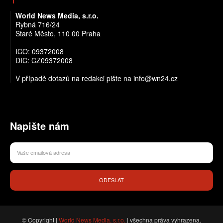
World News Media, s.r.o.
Rybná 716/24
Staré Město, 110 00 Praha
IČO: 09372008
DIČ: CZ09372008
V případě dotazů na redakci pište na info@wn24.cz
Napište nám
ODESLAT
© Copyright |
World News Media, s.r.o.
| všechna práva vyhrazena.