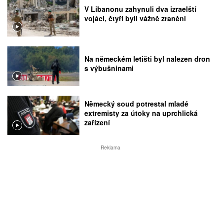
V Libanonu zahynuli dva izraelští
vojáci, čtyři byli vážně zraněni
Na německém letišti byl nalezen dron
s výbušninami
Německý soud potrestal mladé
extremisty za útoky na uprchlická
zařízení
Reklama