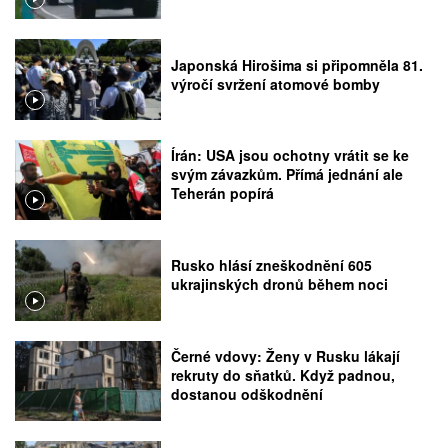
Japonská Hirošima si připomněla 81.
výročí svržení atomové bomby
Írán: USA jsou ochotny vrátit se ke
svým závazkům. Přímá jednání ale
Teherán popírá
Rusko hlásí zneškodnění 605
ukrajinských dronů během noci
Černé vdovy: Ženy v Rusku lákají
rekruty do sňatků. Když padnou,
dostanou odškodnění