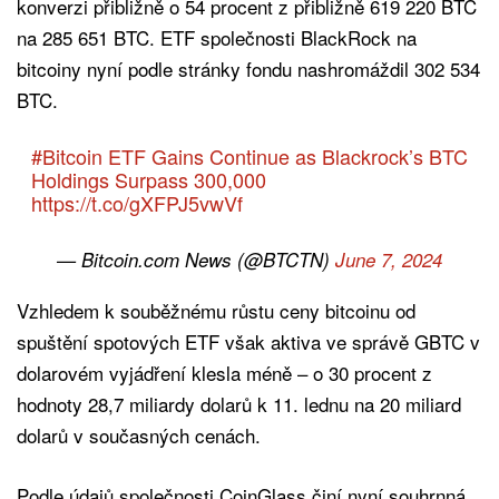
konverzi přibližně o 54 procent z přibližně 619 220 BTC
na 285 651 BTC. ETF společnosti BlackRock na
bitcoiny nyní podle stránky fondu nashromáždil 302 534
BTC.
#Bitcoin
ETF Gains Continue as Blackrock’s BTC
Holdings Surpass 300,000
https://t.co/gXFPJ5vwVf
— Bitcoin.com News (@BTCTN)
June 7, 2024
Vzhledem k souběžnému růstu ceny bitcoinu od
spuštění spotových ETF však aktiva ve správě GBTC v
dolarovém vyjádření klesla méně – o 30 procent z
hodnoty 28,7 miliardy dolarů k 11. lednu na 20 miliard
dolarů v současných cenách.
Podle údajů společnosti CoinGlass činí nyní souhrnná