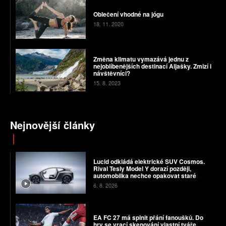
Oblečení vhodné na jógu
18. 11. 2020
Změna klimatu vymazává jednu z
nejoblíbenějších destinací Aljašky. Zmizí i
návštěvníci?
15. 8. 2023
Nejnovější články
Lucid odkládá elektrické SUV Cosmos.
Rival Tesly Model Y dorazí později,
automobilka nechce opakovat staré
chyby
6. 8. 2026
EA FC 27 má splnit přání fanoušků. Do
hry se vrací skenování vlastní tváře