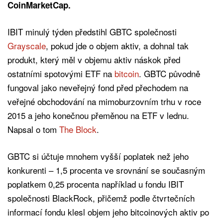
CoinMarketCap.
IBIT minulý týden předstihl GBTC společnosti
Grayscale
, pokud jde o objem aktiv, a dohnal tak
produkt, který měl v objemu aktiv náskok před
ostatními spotovými ETF na
bitcoin
. GBTC původně
fungoval jako neveřejný fond před přechodem na
veřejné obchodování na mimoburzovním trhu v roce
2015 a jeho konečnou přeměnou na ETF v lednu.
Napsal o tom
The Block
.
GBTC si účtuje mnohem vyšší poplatek než jeho
konkurenti – 1,5 procenta ve srovnání se současným
poplatkem 0,25 procenta například u fondu IBIT
společnosti BlackRock, přičemž podle čtvrtečních
informací fondu klesl objem jeho bitcoinových aktiv po