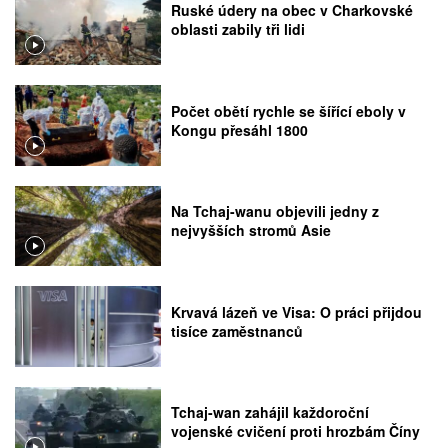
Ruské údery na obec v Charkovské
oblasti zabily tři lidi
Počet obětí rychle se šířící eboly v
Kongu přesáhl 1800
Na Tchaj-wanu objevili jedny z
nejvyšších stromů Asie
Krvavá lázeň ve Visa: O práci přijdou
tisíce zaměstnanců
Tchaj-wan zahájil každoroční
vojenské cvičení proti hrozbám Číny