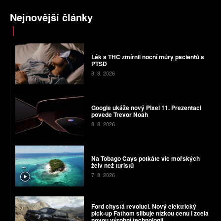
Nejnovější články
Lék s THC zmírnil noční můry pacientů s
PTSD
8. 8. 2026
Google ukáže nový Pixel 11. Prezentaci
povede Trevor Noah
8. 8. 2026
Na Tobago Cays potkáte víc mořských
želv než turistů
7. 8. 2026
Ford chystá revoluci. Nový elektrický
pick-up Fathom slibuje nízkou cenu i zcela
novou výrobní technologii