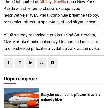
Time Out například
Athény
,
Sevillu
nebo New York.
Každé z nich v tomto období ukazuje svou
nejpřívětivější tvář, která kombinuje příjemné teploty,
rozkvetlou přírodu a spousta akcí pod širým nebem.
Ať už se tedy rozhodnete pro kouzelný Amsterdam,
živý Marrákeš nebo pohodový Lisabon, jedno je jisté:
jaro je skvělou příležitostí vydat se za krásami světa.
Doporučujeme
EasyJet souhlasil s převzetím za 5,7
miliardy liber