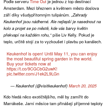
Podle serveru
Time Out
je jednou z top destinací
Amsterdam. Mezi březnem a květnem město doslova
září díky všudypřítomným tulipánům.
„Zahrady
Keukenhof jsou nádherné. Ale nejlepší je nasednout na
kolo a projet se po městě, kde vás barvy květin
píše Liv Kelly. Pokud je
překvapí na každém rohu,“
teplo, určitě stojí za to vyzkoušet i plavbu po kanálech.
Keukenhof is open! Until May 11, you can enjoy
the most beautiful spring garden in the world.
Buy your tickets now at
https://t.co/9CGCbG2uwK
!
pic.twitter.com/J1ek2L9LGn
— Keukenhof (@visitkeukenhof)
March 20, 2025
Kdo hledá něco exotičtějšího, měl by zamířit do
Marrákeše. Jarní měsíce tam přinášejí příjemné teploty