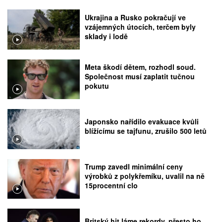
Ukrajina a Rusko pokračují ve
vzájemných útocích, terčem byly
sklady i lodě
Meta škodí dětem, rozhodl soud.
Společnost musí zaplatit tučnou
pokutu
Japonsko nařídilo evakuace kvůli
blížícímu se tajfunu, zrušilo 500 letů
Trump zavedl minimální ceny
výrobků z polykřemíku, uvalil na ně
15procentní clo
Britský hit láme rekordy, přesto ho