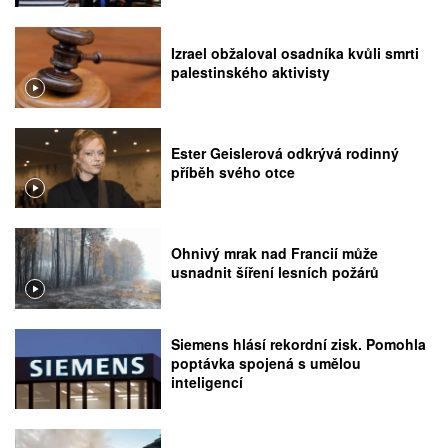
Izrael obžaloval osadníka kvůli smrti
palestinského aktivisty
Ester Geislerová odkrývá rodinný
příběh svého otce
Ohnivý mrak nad Francií může
usnadnit šíření lesních požárů
Siemens hlásí rekordní zisk. Pomohla
poptávka spojená s umělou
inteligencí