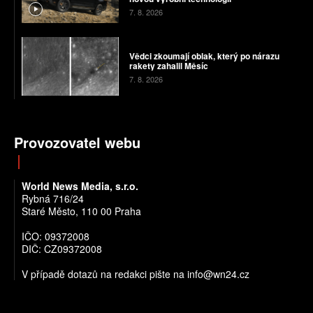
7. 8. 2026
Vědci zkoumají oblak, který po nárazu
rakety zahalil Měsíc
7. 8. 2026
Provozovatel webu
World News Media, s.r.o.
Rybná 716/24
Staré Město, 110 00 Praha
IČO: 09372008
DIČ: CZ09372008
V případě dotazů na redakci pište na info@wn24.cz