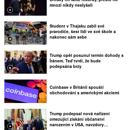
mnozí nikdy neslyšeli
Student v Thajsku zabil své
prarodiče, šest lidí ve své škole a
nakonec sám sebe
Trump opět posunul termín dohody s
Íránem. Teď tvrdí, že bude
podepsána brzy
Coinbase v Británii spouští
obchodování s americkými akciemi
Trump podepsal nová nařízení
omezující získání občanství
narozením v USA, navzdory
rozhodnutí Nejvyššího soudu