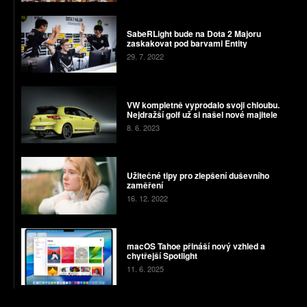
SabeRLight bude na Dota 2 Majoru
zaskakovat pod barvami Entity
29. 7. 2022
VW kompletně vyprodalo svoji chloubu.
Nejdražší golf už si našel nové majitele
8. 6. 2023
Užitečné tipy pro zlepšení duševního
zaměření
16. 12. 2022
macOS Tahoe přináší nový vzhled a
chytřejší Spotlight
11. 6. 2025