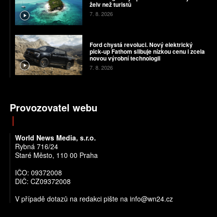
želv než turistů
7. 8. 2026
Ford chystá revoluci. Nový elektrický
pick-up Fathom slibuje nízkou cenu i zcela
novou výrobní technologii
7. 8. 2026
Provozovatel webu
World News Media, s.r.o.
Rybná 716/24
Staré Město, 110 00 Praha
IČO: 09372008
DIČ: CZ09372008
V případě dotazů na redakci pište na info@wn24.cz