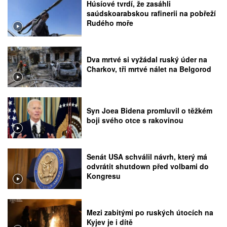
Húsíové tvrdí, že zasáhli
saúdskoarabskou rafinerii na pobřeží
Rudého moře
Dva mrtvé si vyžádal ruský úder na
Charkov, tři mrtvé nálet na Belgorod
Syn Joea Bidena promluvil o těžkém
boji svého otce s rakovinou
Senát USA schválil návrh, který má
odvrátit shutdown před volbami do
Kongresu
Mezi zabitými po ruských útocích na
Kyjev je i dítě