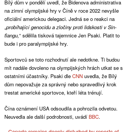
Bílý dům v pondělí uvedl, že Bidenova administrativa
na zimní olympijské hry v Číně v roce 2022 nevyšle
oficiální americkou delegaci. Jedná se o reakci na
„
probíhající genocidu a zločiny proti lidskosti v Sin-
“ sdělila tisková tajemnice Jen Psaki. Platit to
ťiangu,
bude i pro paralympijské hry.
Sportovců se toto rozhodnutí ale nedotkne. Ti budou
mít nadále dovoleno na olympijských hrách utkat se s
ostatními účastníky. Psaki dle
CNN
uvedla, že Bílý
dům nepovažuje za správný nebo spravedlivý krok
trestat americké sportovce, kteří léta trénují.
Čína
oznámení USA odsoudila a pohrozila odvetou.
Neuvedla ale další podrobnosti, uvádí
BBC
.
Canada remains deeply disturbed by reports of