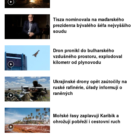
Tisza nominovala na maďarského
prezidenta bývalého šéfa nejvyššího
soudu
Dron pronikl do bulharského
vzdušného prostoru, explodoval
kilometr od plynovodu
Ukrajinské drony opět zaútočily na
ruské rafinérie, úřady informují o
raněných
Mořské řasy zaplavují Karibik a
ohrožují pobřeží i cestovní ruch