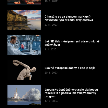
10. 8. 2022
Chystáte se za sluncem na Kypr?
Navštivte tyto přírodní divy ostrova
2. 11. 2023
Jak 3D tisk mění průmysl, zdravotnictví i
běžný život
1. 1. 2025
Slavné evropské sochy a kde je najít
20. 6. 2023
Japonsko úspěšně vypustilo vlajkovou
raketu H3 a posílilo tak svůj vesmírný
program
17. 2. 2024