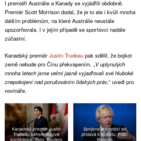
I premiéři Austrálie a Kanady se vyjádřili obdobně.
Premiér Scott Morrison dodal, že je to ale i kvůli mnoha
dalším problémům, na které Austrálie neustále
upozorňovala. I v jejím případě se sportovci nadále
zúčastní.
Kanadský premiér
Justin Trudeau
pak sdělil, že bojkot
země nebude pro Čínu překvapením. „
V uplynulých
mnoha letech jsme velmi jasně vyjadřovali své hluboké
“ uvedl pro
znepokojení nad porušováním lidských práv,
novináře.
Kanadský premiér Justin
Spojené království se
Trudeau během tiskové
přidává k bojkotu. Foto:
konference. Foto: Reuters
Reuters