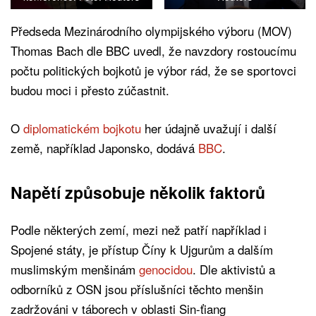
Předseda Mezinárodního olympijského výboru (MOV)
Thomas Bach dle BBC uvedl, že navzdory rostoucímu
počtu politických bojkotů je výbor rád, že se sportovci
budou moci i přesto zúčastnit.
O
diplomatickém bojkotu
her údajně
uvažují i další
země, například Japonsko, dodává
BBC
.
Napětí způsobuje několik faktorů
Podle některých zemí, mezi než patří například i
Spojené státy, je přístup Číny k Ujgurům a dalším
muslimským menšinám
genocidou
. Dle aktivistů a
odborníků z OSN jsou příslušníci těchto menšin
zadržováni v táborech v oblasti Sin-ťiang