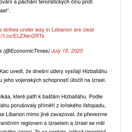
ování a páchání teroristických činů proti
ael“.
ys strikes under way in Lebanon are clear
://t.co/ELZXen2RTs
s (@EconomicTimes)
July 15, 2025
 Kac uvedl, že dnešní údery vysílají Hizballáhu
u jeho vojenských schopností útočit na Izrael.
 Bikáa, které patři k baštám Hizballáhu. Podle
lláhu porušovaly příměří z loňského listopadu,
e Libanon mimo jiné zavazoval, že převezme
raničním regionem s Izraelem a Izrael se měl
ského území. To se nestalo, jelikož izraelská