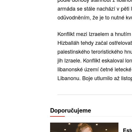
armáda se stále nachází v pěti 
odůvodněním, že je to nutné kvů
Konflikt mezi Izraelem a hnutím 
Hizballáh tehdy začal ostřelova
palestinského teroristického hnu
jih Izraele. Konflikt eskaloval lo
libanonské území četné letecké 
Libanonu. Boje utlumilo až list
Doporučujeme
Est