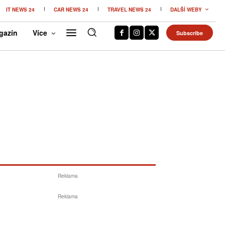
IT NEWS 24
CAR NEWS 24
TRAVEL NEWS 24
DALŠÍ WEBY
gazín
Více
Subscribe
Reklama
Reklama