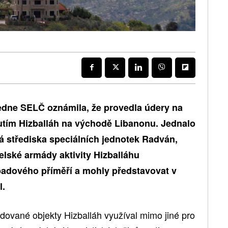
edne SELČ oznámila, že provedla údery na
utím Hizballáh na východě Libanonu. Jednalo
vá střediska speciálních jednotek Radván,
elské armády aktivity Hizballáhu
padového příměří a mohly představovat v
l.
ované objekty Hizballáh využíval mimo jiné pro