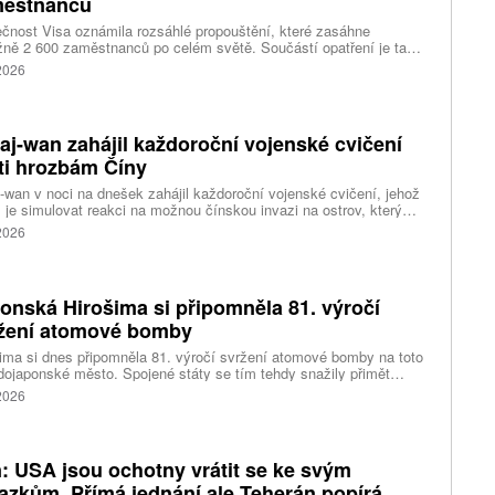
ěstnanců
čnost Visa oznámila rozsáhlé propouštění, které zasáhne
ižně 2 600 zaměstnanců po celém světě. Součástí opatření je také
ní 320 pracovních míst v kalifornském Foster City, kde firma
 2026
ozuje významné technologické centrum. Vyplývá to z dokumentů
ožených úřadům státu Kalifornie.
aj-wan zahájil každoroční vojenské cvičení
ti hrozbám Číny
-wan v noci na dnešek zahájil každoroční vojenské cvičení, jehož
 je simulovat reakci na možnou čínskou invazi na ostrov, který
ng pokládá za součást svého území. Desetidenní manévry se
 2026
 konat na různých místech po celém ostrově, informovala
ura AP.
onská Hirošima si připomněla 81. výročí
žení atomové bomby
ima si dnes připomněla 81. výročí svržení atomové bomby na toto
ojaponské město. Spojené státy se tím tehdy snažily přimět
sko ke kapitulaci na konci druhé světové války. Starosta města
 2026
i Macui při této příležitosti kritizoval světové velmoci za vedení
 a vyzval je, aby přestaly ospravedlňovat držení jaderných zbraní
odstrašující prostředek, napsala agentura AP.
n: USA jsou ochotny vrátit se ke svým
azkům. Přímá jednání ale Teherán popírá