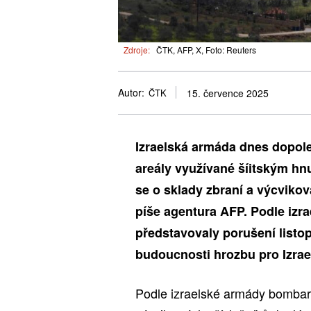
Zdroje:
ČTK, AFP, X, Foto: Reuters
Autor:
ČTK
15. července 2025
Izraelská armáda dnes dopol
areály využívané šíitským hn
se o sklady zbraní a výcviko
píše agentura AFP. Podle izra
představovaly porušení listo
budoucnosti hrozbu pro Izrae
Podle izraelské armády bombard