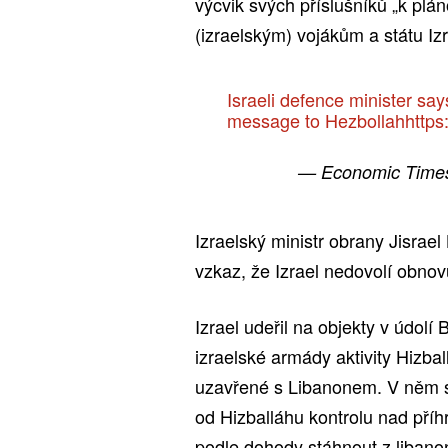
výcvik svých příslušníků „k plán
(izraelským) vojákům a státu Izr
Israeli defence minister sa
message to Hezbollah
https
— Economic Time
Izraelský ministr obrany Jisrael
vzkaz, že Izrael nedovolí obnov
Izrael udeřil na objekty v údolí
izraelské armády aktivity Hizba
uzavřené s Libanonem. V něm s
od Hizballáhu kontrolu nad příh
podle dohody stáhnout z libanon