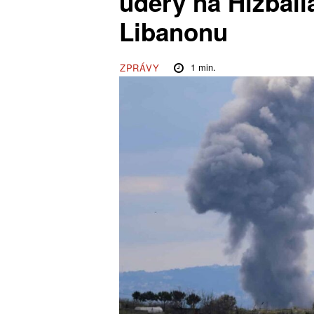
údery na Hizbal
Libanonu
1
min.
ZPRÁVY