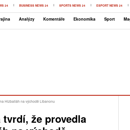
WS 24
BUSINESS NEWS 24
SPORTS NEWS 24
ESPORT NEWS 24
ajina
Analýzy
Komentáře
Ekonomika
Sport
Ma
y na Hizballáh na východě Libanonu
 tvrdí, že provedla