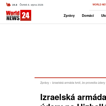
C
WORLD NE
24.8
Čtvrtek 6. srpna 2026
Czech
Zprávy
Domácí
Ukr
Zprávy
Izraelská armáda tvrdí, že provedla úder
Izraelská armáda