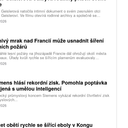
e
 Geislerová natočila intimní dokument o svém zesnulém otci
 Geislerovi. Ve filmu otevírá rodinné archivy a společně se
ou Aňou skládá portrét talentovaného muže, který měl v sobě
 2026
st i temnější stránku.
ivý mrak nad Francií může usnadnit šíření
ních požárů
hlé lesní požáry na jihozápadě Francie dál ohrožují okolí města
aux. Úřady kvůli rychle se šířícím plamenům evakuovaly
itisíce lidí a nevylučují ani další rozšiřování bezpečnostních
 2026
ení. Hasiči zároveň čelí neobvyklému jevu, který podle nich
ci výrazně komplikuje. Nad požáry se totiž vytvořily takzvané
umulonimby, tedy oblaka vznikající přímo působením intenzivního
.
mens hlásí rekordní zisk. Pomohla poptávka
jená s umělou inteligencí
ký průmyslový koncern Siemens vykázal rekordní čtvrtletní zisk
slových...
 2026
et obětí rychle se šířící eboly v Kongu