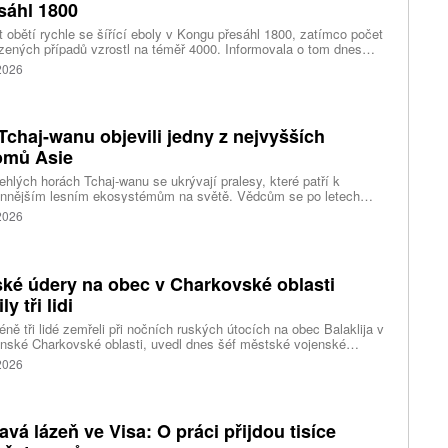
sáhl 1800
 obětí rychle se šířící eboly v Kongu přesáhl 1800, zatímco počet
zených případů vzrostl na téměř 4000. Informovala o tom dnes
tura Reuters s odkazem na konžské úřady.
 2026
Tchaj-wanu objevili jedny z nejvyšších
omů Asie
ehlých horách Tchaj-wanu se ukrývají pralesy, které patří k
ennějším lesním ekosystémům na světě. Vědcům se po letech
ného pátrání podařilo objevit jedli tchajwanskou vysokou 84,1
 2026
, která je dnes považována za nejvyšší známý strom ve
dní Asii. Výzkum zároveň odhalil rozsáhlé porosty obřích stromů
ořádnou schopností ukládat uhlík.
ké údery na obec v Charkovské oblasti
ly tři lidi
ně tři lidé zemřeli při nočních ruských útocích na obec Balaklija v
inské Charkovské oblasti, uvedl dnes šéf městské vojenské
y Vitalij Karabanov. Ukrajinské letectvo ráno oznámilo, že Rusko
 2026
i útočilo na Ukrajinu čtyřmi střelami a 101 bezpilotními letouny,
mž obrana zneškodnila 66 dronů. Informuje také o zásazích 18
 neupřesněných míst 29 ruskými drony a jednou střelou.
avá lázeň ve Visa: O práci přijdou tisíce