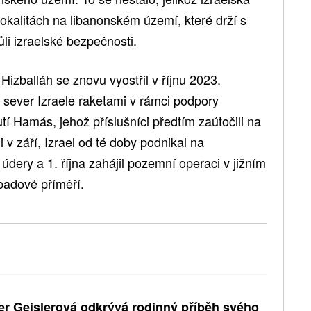
lokalitách na libanonském území, které drží s
li izraelské bezpečnosti.
Hizballáh se znovu vyostřil v říjnu 2023.
t sever Izraele raketami v rámci podpory
tí Hamás, jehož příslušníci předtím zaútočili na
ni v září, Izrael od té doby podnikal na
údery a 1. října zahájil pozemní operaci v jižním
opadové příměří.
er Geislerová odkrývá rodinný příběh svého