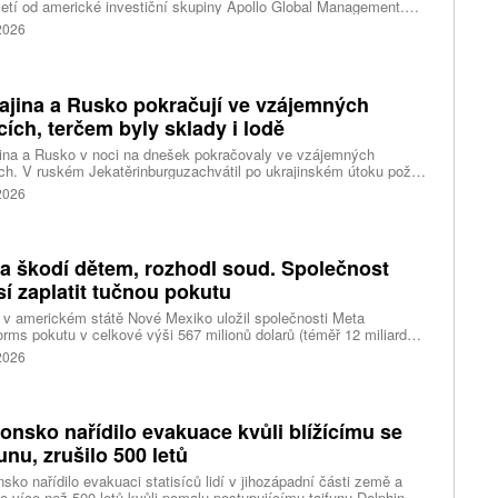
etí od americké investiční skupiny Apollo Global Management.
akce oceňuje aerolinku na 5,7 miliardy liber, tedy přibližně 162
 2026
rd korun.
ajina a Rusko pokračují ve vzájemných
cích, terčem byly sklady i lodě
ina a Rusko v noci na dnešek pokračovaly ve vzájemných
ch. V ruském Jekatěrinburguzachvátil po ukrajinském útoku požár
tické centrum ruského internetového prodejce Wildberries.
 2026
čnost o tom informovala bez podrobností na síti Telegram.
k ruské dronové útoky podle ukrajinských úřadů způsobily požár
ělských skladů v obci Balaklija v Charkovské oblasti na východě
iny, napsal Reuters.
a škodí dětem, rozhodl soud. Společnost
í zaplatit tučnou pokutu
v americkém státě Nové Mexiko uložil společnosti Meta
orms pokutu v celkové výši 567 milionů dolarů (téměř 12 miliard
) za újmu, kterou její platformy Facebook a Instagram působí
 2026
ým lidem. Firma musí změnit způsob ověřování věku.
onsko nařídilo evakuace kvůli blížícímu se
funu, zrušilo 500 letů
sko nařídilo evakuaci statisíců lidí v jihozápadní části země a
lo více než 500 letů kvůli pomalu postupujícímu tajfunu Dolphin.