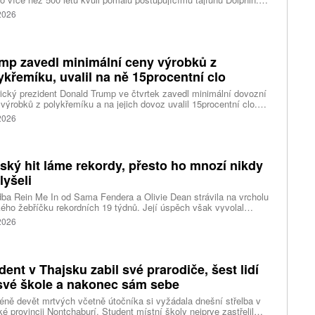
 meteorologů přinese tajfun do oblasti silný vítr, prudký déšť a
 2026
é vlny, píše agentura Reuters. Dolphin je tajfunem první, tedy
abší kategorie s maximální rychlostí větru 144 kilometrů v hodině
árazy dosahujícími téměř 200 kilometrů v hodině. Blíží se k
ci ostrovů mezi oblasti Kjúšú a prefekturou Okinawa, uvedla
mp zavedl minimální ceny výrobků z
ská meteorologická agentura (JMA).
ykřemíku, uvalil na ně 15procentní clo
cký prezident Donald Trump ve čtvrtek zavedl minimální dovozní
výrobků z polykřemíku a na jejich dovoz uvalil 15procentní clo.
řemík se používá při výrobě polovodičů a je hlavní složkou
 2026
oltaických panelů, jeho největším světovým producentem je Čína.
 chce opatřeními podpořit domácí dodavatelské řetězce pro
u čipů a solárních panelů, a posílit tak pozici Spojených států v
ření s Čínou v oblasti umělé inteligence (AI) a energetiky, uvedla
tský hit láme rekordy, přesto ho mnozí nikdy
ura Reuters.
lyšeli
ba Rein Me In od Sama Fendera a Olivie Dean strávila na vrcholu
kého žebříčku rekordních 19 týdnů. Její úspěch však vyvolal
anou reakci. Řada lidí tvrdí, že píseň nikdy neslyšela. Hudební
 2026
se totiž rozdělil do menších skupin, které poslouchají úplně jiné
dent v Thajsku zabil své prarodiče, šest lidí
své škole a nakonec sám sebe
ně devět mrtvých včetně útočníka si vyžádala dnešní střelba v
ké provincii Nontchaburí. Student místní školy nejprve zastřelil