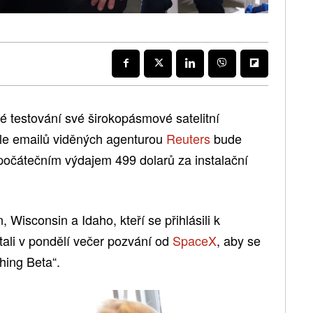
é testování své širokopásmové satelitní
odle emailů viděných agenturou
Reuters
bude
počátečním výdajem 499 dolarů za instalační
 Wisconsin a Idaho, kteří se přihlásili k
stali v pondělí večer pozvání od
SpaceX
, aby se
thing Beta“.