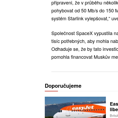
připraveni, že v průběhu několi
pohybovat od 50 Mb/s do 150 Mb
systém Starlink vylepšovat,“ uve
Společnost SpaceX vypustila na
tisíc potřebných, aby mohla na
Odhaduje se, že by tato investi
pomohla financovat Muskův mez
Doporučujeme
Eas
libe
Brits