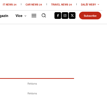
IT NEWS 24
CAR NEWS 24
TRAVEL NEWS 24
DALŠÍ WEBY
gazín
Více
Subscribe
Reklama
Reklama