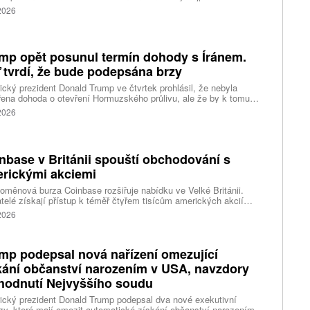
lí svého dědečka oba prarodiče a pak se vydal do školy, kde zabil
 2026
čitele a tři žáky, dalších 15 lidí zranil a nakonec spáchal
raždu. Jeho motiv zatím není znám, informovaly tiskové
ury s odvoláním na thajskou policii a úřady.
mp opět posunul termín dohody s Íránem.
 tvrdí, že bude podepsána brzy
cký prezident Donald Trump ve čtvrtek prohlásil, že nebyla
ena dohoda o otevření Hormuzského průlivu, ale že by k tomu
 dojít brzy. Írán je mezitím nadosah dohody o tranzitu v úžině
 2026
ánem, která může pro Trumpa představovat problém.
nbase v Británii spouští obchodování s
rickými akciemi
oměnová burza Coinbase rozšiřuje nabídku ve Velké Británii.
telé získají přístup k téměř čtyřem tisícům amerických akcií
 v aplikaci, ve které spravují kryptoměny a běžné peníze.
 2026
mp podepsal nová nařízení omezující
kání občanství narozením v USA, navzdory
hodnutí Nejvyššího soudu
cký prezident Donald Trump podepsal dva nové exekutivní
zy, které mají omezit automatické získání občanství narozením