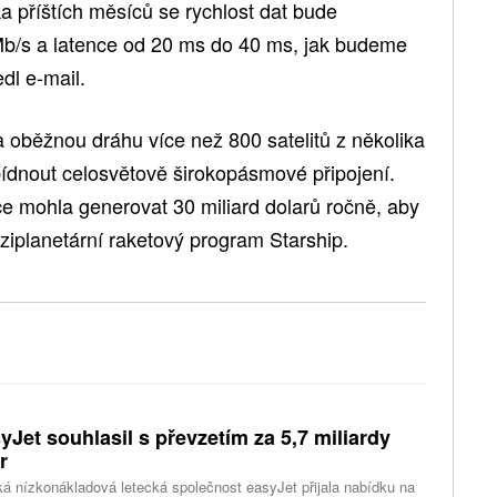
ka příštích měsíců se rychlost dat bude
/s a ​​latence od 20 ms do 40 ms, jak budeme
dl e-mail.
 oběžnou dráhu více než 800 satelitů z několika
bídnout celosvětově širokopásmové připojení.
ce mohla generovat 30 miliard dolarů ročně, aby
iplanetární raketový program Starship.
yJet souhlasil s převzetím za 5,7 miliardy
r
ká nízkonákladová letecká společnost easyJet přijala nabídku na