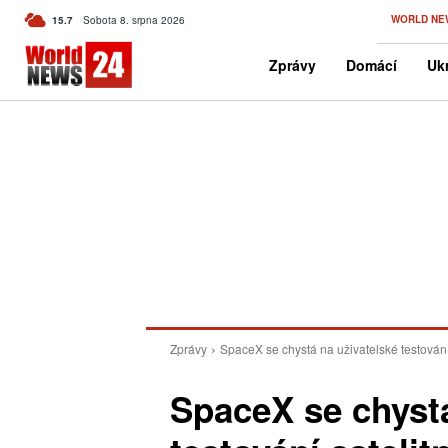
C
WORLD NE
15.7
Sobota 8. srpna 2026
Czech
Zprávy
Domácí
Ukr
Zprávy
SpaceX se chystá na uživatelské testování 
SpaceX se chystá