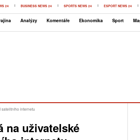
WS 24
BUSINESS NEWS 24
SPORTS NEWS 24
ESPORT NEWS 24
ajina
Analýzy
Komentáře
Ekonomika
Sport
Ma
satelitního internetu
 na uživatelské