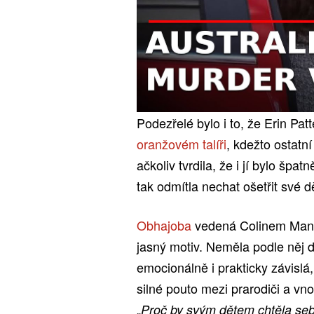
Podezřelé bylo i to, že Erin Pat
oranžovém talíři
, kdežto ostatní
ačkoliv tvrdila, že i jí bylo špa
tak odmítla nechat ošetřit své d
Obhajoba
vedená Colinem Mand
jasný motiv. Neměla podle něj d
emocionálně i prakticky závislá,
silné pouto mezi prarodiči a vn
„
Proč by svým dětem chtěla seb