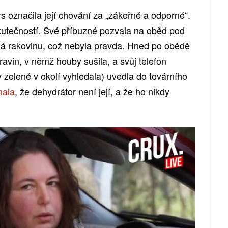
 označila její chování za „zákeřné a odporné“.
skutečností. Své příbuzné pozvala na oběd pod
 má rakovinu, což nebyla pravda. Hned po obědě
ravin, v němž houby sušila, a svůj telefon
zelené v okolí vyhledala) uvedla do továrního
hala
, že dehydrátor není její, a že ho nikdy