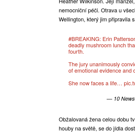
Heather Wilkinson. Její manžel, 
nemocniční péči. Otrava u všech 
Wellington, který jim připravila
#BREAKING
: Erin Patters
deadly mushroom lunch that 
fourth.
The jury unanimously conv
of emotional evidence and d
She now faces a life…
pic.
— 10 New
Obžalovaná žena celou dobu tvr
houby na světě, se do jídla dos