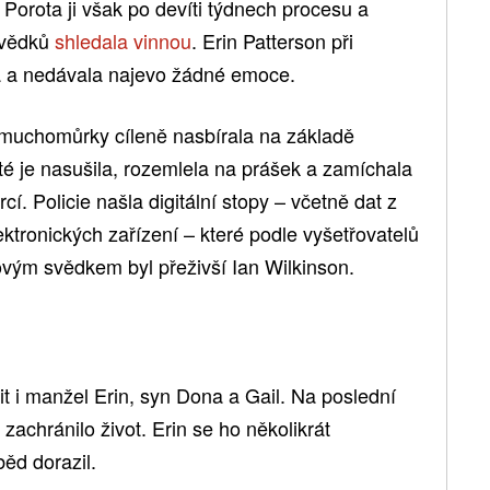
 Porota ji však po devíti týdnech procesu a
svědků
shledala vinnou
. Erin Patterson při
ná a nedávala najevo žádné emoce.
 muchomůrky cíleně nasbírala na základě
oté je nasušila, rozemlela na prášek a zamíchala
cí. Policie našla digitální stopy – včetně dat z
ektronických zařízení – které podle vyšetřovatelů
ovým svědkem byl přeživší Ian Wilkinson.
 i manžel Erin, syn Dona a Gail. Na poslední
 zachránilo život. Erin se ho několikrát
ěd dorazil.