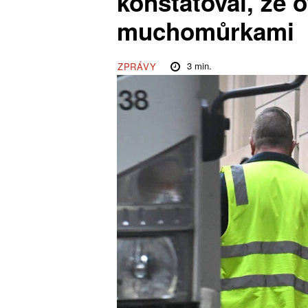
konstatoval, že o
muchomůrkami
3
min.
ZPRÁVY