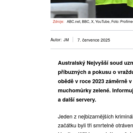
Zdroje:
ABC.net, BBC, X, YouTube, Foto: Profime
Autor:
JM
7. července 2025
Australský Nejvyšší soud uzna
příbuzných a pokusu o vraždu
obědě v roce 2023 záměrně v 
muchomůrky zelené. Informuj
a další servery.
Jeden z nejbizarnějších krimin
začátku byli tři smrtelně otráve