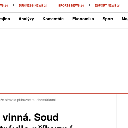
WS 24
BUSINESS NEWS 24
SPORTS NEWS 24
ESPORT NEWS 24
ajina
Analýzy
Komentáře
Ekonomika
Sport
Ma
l, že otrávila příbuzné muchomůrkami
e vinná. Soud