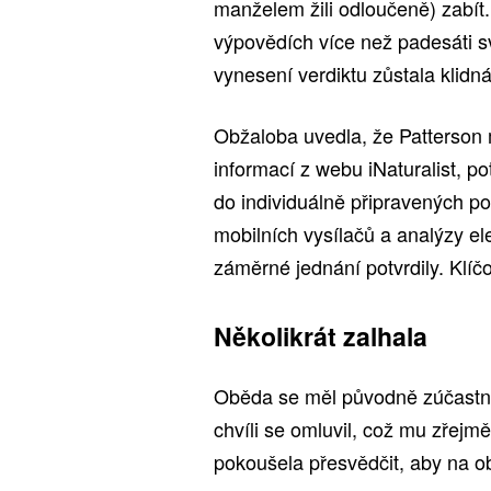
manželem žili odloučeně) zabít.
výpovědích více než padesáti 
vynesení verdiktu zůstala klid
Obžaloba uvedla, že Patterson
informací z webu iNaturalist, p
do individuálně připravených por
mobilních vysílačů a analýzy el
záměrné jednání potvrdily. Klíč
Několikrát zalhala
Oběda se měl původně zúčastnit
chvíli se omluvil, což mu zřejmě
pokoušela přesvědčit, aby na ob