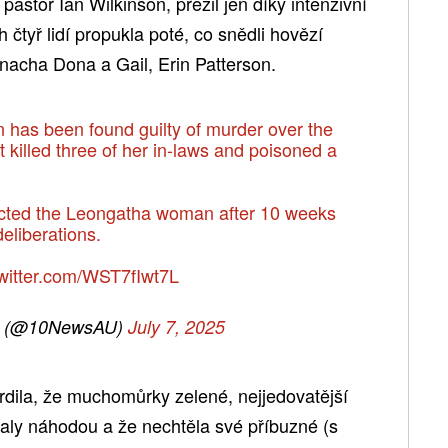
pastor Ian Wilkinson, přežil jen díky intenzivní
čtyř lidí propukla poté, co snědli hovězí
 snacha Dona a Gail, Erin Patterson.
on has been found guilty of murder over the
killed three of her in-laws and poisoned a
icted the Leongatha woman after 10 weeks
eliberations.
twitter.com/WST7fIwt7L
s (@10NewsAU)
July 7, 2025
dila, že muchomůrky zelené, nejjedovatější
taly náhodou a že nechtěla své příbuzné (s