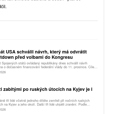
čil.
át USA schválil návrh, který má odvrátit
tdown před volbami do Kongresu
 Spojených států ovládaný republikány dnes schválil návrh
a o dočasném financování federální vlády do 11. prosince. Cílem
ení je předejít před listopadovými volbami do Kongresu
 2026
vanému shutdownu, tedy omezení chodu vlády v důsledku
váleného financování. Píše o tom agentura Reuters.
i zabitými po ruských útocích na Kyjev je i
ě
ně tři lidé včetně jednoho dítěte zemřeli při nočních ruských
ch na Kyjev a jeho okolí. Další tři lidé utrpěli zranění. Podle
inských úřadů Rusové použili mimo jiné balistické rakety.
 2026