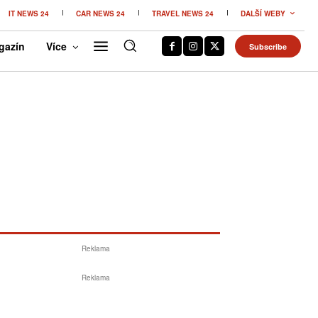
IT NEWS 24
CAR NEWS 24
TRAVEL NEWS 24
DALŠÍ WEBY
gazín
Více
Subscribe
Reklama
Reklama