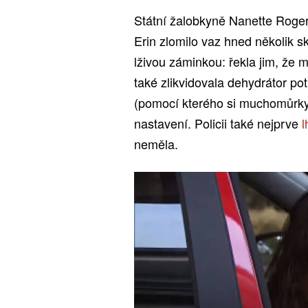
Státní žalobkyně Nanette Rogers
Erin zlomilo vaz hned několik 
lživou záminkou: řekla jim, že
také zlikvidovala dehydrátor pot
(pomocí kterého si muchomůrky 
nastavení. Policii také nejprve
l
neměla.