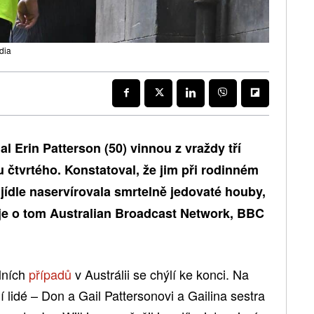
dia
l Erin Patterson (50) vinnou z vraždy tří
 čtvrtého. Konstatoval, že jim při rodinném
jídle naservírovala smrtelně jedovaté houby,
e o tom Australian Broadcast Network, BBC
álních
případů
v Austrálii se chýlí ke konci. Na
ní lidé – Don a Gail Pattersonovi a Gailina sestra