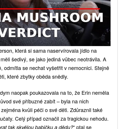
terson, která si sama naservírovala jídlo na
 měli šedivý, se jako jediná vůbec neotrávila. A
tně, odmítla se nechat vyšetřit v nemocnici. Stejně
ěti, které zbytky oběda snědly.
ym naopak poukazovala na to, že Erin neměla
ůvod své příbuzné zabít – byla na nich
 zejména kvůli péči o své děti. Zdůraznil také
oučaty. Celý případ označil za tragickou nehodu.
“ ptal se
rat tak skvělou babičku a dědu?