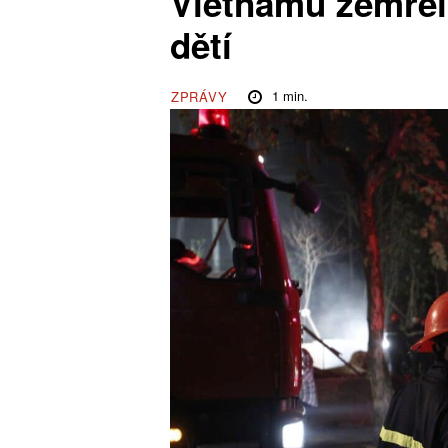
Vietnamu zemřel
dětí
1
min.
ZPRÁVY