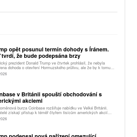
mp opět posunul termín dohody s Íránem.
 tvrdí, že bude podepsána brzy
cký prezident Donald Trump ve čtvrtek prohlásil, že nebyla
ena dohoda o otevření Hormuzského průlivu, ale že by k tomu
 dojít brzy. Írán je mezitím nadosah dohody o tranzitu v úžině
 2026
ánem, která může pro Trumpa představovat problém.
nbase v Británii spouští obchodování s
rickými akciemi
oměnová burza Coinbase rozšiřuje nabídku ve Velké Británii.
telé získají přístup k téměř čtyřem tisícům amerických akcií
 v aplikaci, ve které spravují kryptoměny a běžné peníze.
 2026
mp podepsal nová nařízení omezující