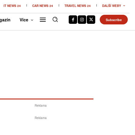
IT NEWS 24
CAR NEWS 24
TRAVEL NEWS 24
DALŠÍ WEBY
gazín
Více
Subscribe
Reklama
Reklama