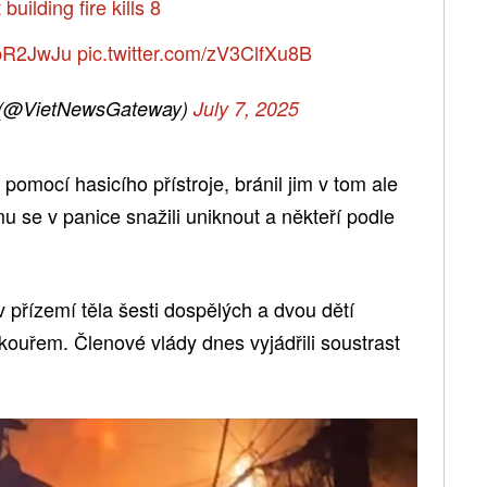
uilding fire kills 8
1pR2JwJu
pic.twitter.com/zV3ClfXu8B
 (@VietNewsGateway)
July 7, 2025
 pomocí hasicího přístroje, bránil jim v tom ale
u se v panice snažili uniknout a někteří podle
v přízemí těla šesti dospělých a dvou dětí
i kouřem. Členové vlády dnes vyjádřili soustrast