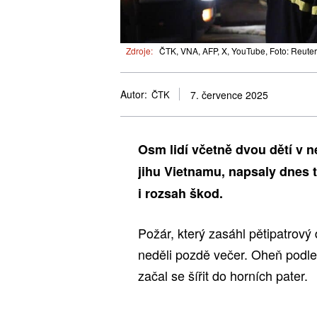
Zdroje:
ČTK, VNA, AFP, X, YouTube, Foto: Reute
Autor:
ČTK
7. července 2025
Osm lidí včetně dvou dětí v 
jihu Vietnamu, napsaly dnes t
i rozsah škod.
Požár, který zasáhl pětipatrov
neděli pozdě večer. Oheň podl
začal se šířit do horních pater.