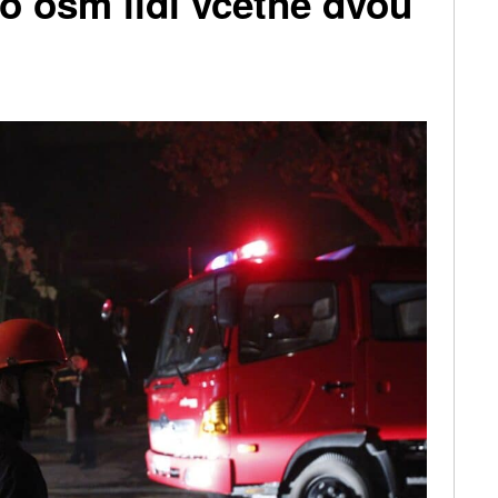
o osm lidí včetně dvou