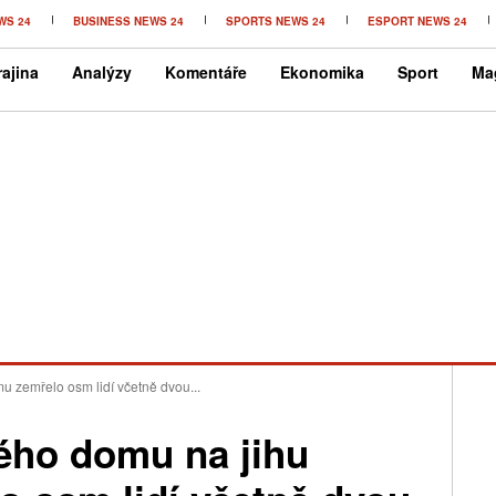
WS 24
BUSINESS NEWS 24
SPORTS NEWS 24
ESPORT NEWS 24
ajina
Analýzy
Komentáře
Ekonomika
Sport
Ma
 zemřelo osm lidí včetně dvou...
ého domu na jihu