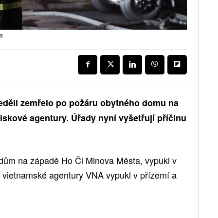
rs
neděli zemřelo po požáru obytného domu na
iskové agentury. Úřady nyní vyšetřují příčinu
ý dům na západě Ho Či Minova Města, vypukl v
e vietnamské agentury VNA vypukl v přízemí a