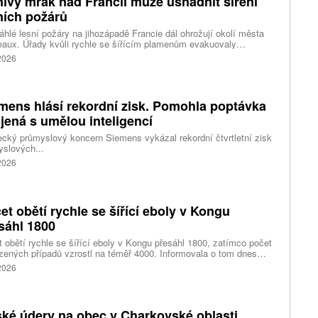
ivý mrak nad Francií může usnadnit šíření
ních požárů
hlé lesní požáry na jihozápadě Francie dál ohrožují okolí města
aux. Úřady kvůli rychle se šířícím plamenům evakuovaly
itisíce lidí a nevylučují ani další rozšiřování bezpečnostních
 2026
ení. Hasiči zároveň čelí neobvyklému jevu, který podle nich
ci výrazně komplikuje. Nad požáry se totiž vytvořily takzvané
umulonimby, tedy oblaka vznikající přímo působením intenzivního
.
mens hlásí rekordní zisk. Pomohla poptávka
jená s umělou inteligencí
ký průmyslový koncern Siemens vykázal rekordní čtvrtletní zisk
slových...
 2026
et obětí rychle se šířící eboly v Kongu
sáhl 1800
 obětí rychle se šířící eboly v Kongu přesáhl 1800, zatímco počet
zených případů vzrostl na téměř 4000. Informovala o tom dnes
tura Reuters s odkazem na konžské úřady.
 2026
ké údery na obec v Charkovské oblasti