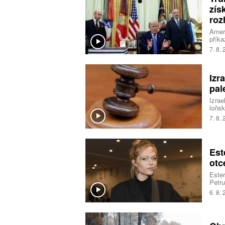
zís
roz
Ameri
příka
na úz
7. 8.
Nejvy
Izr
pal
Izrae
loňsk
okupo
7. 8.
jedna
Est
otc
Ester
Petru
sestr
6. 8.
vřelo