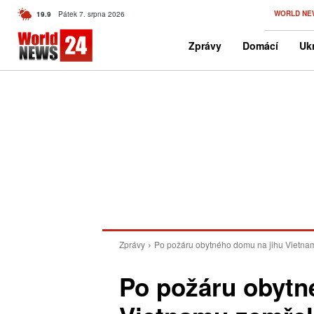
C
WORLD NE
19.9
Pátek 7. srpna 2026
Czech
Zprávy
Domácí
Ukr
Zprávy
Po požáru obytného domu na jihu Vietnamu
Po požáru obytn