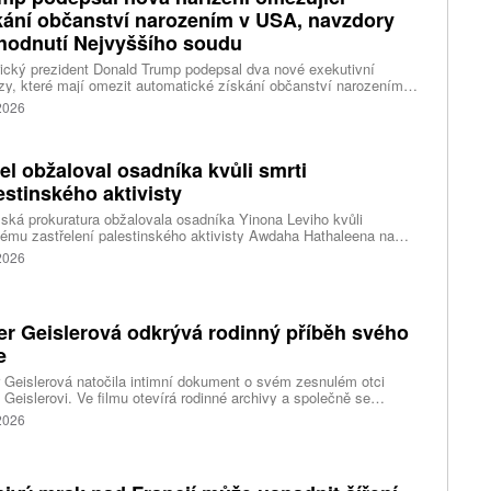
kání občanství narozením v USA, navzdory
hodnutí Nejvyššího soudu
cký prezident Donald Trump podepsal dva nové exekutivní
zy, které mají omezit automatické získání občanství narozením
emí Spojených států. Přichází s nimi jen několik týdnů poté, co
 2026
šší soud odmítl jeho předchozí pokus.
ael obžaloval osadníka kvůli smrti
estinského aktivisty
lská prokuratura obžalovala osadníka Yinona Leviho kvůli
ému zastřelení palestinského aktivisty Awdaha Hathaleena na
vaném Západním břehu Jordánu. Levi vinu odmítá a tvrdí, že
 2026
l v sebeobraně.
er Geislerová odkrývá rodinný příběh svého
e
 Geislerová natočila intimní dokument o svém zesnulém otci
 Geislerovi. Ve filmu otevírá rodinné archivy a společně se
ou Aňou skládá portrét talentovaného muže, který měl v sobě
 2026
st i temnější stránku.