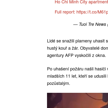
Ho Chi Minh City apartment b
Full report:
https://t.co/M6
— Tuoi Tre News
Lidé se snažili plameny uhasit s
hustý kouř a žár. Obyvatelé dom
agentury AFP vyskočili z okna.
Po uhašení požáru našli hasiči 
mladších 11 let, kteří se udusil
pozůstalým.