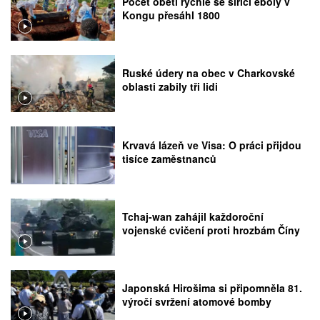
Počet obětí rychle se šířící eboly v
Kongu přesáhl 1800
Ruské údery na obec v Charkovské
oblasti zabily tři lidi
Krvavá lázeň ve Visa: O práci přijdou
tisíce zaměstnanců
Tchaj-wan zahájil každoroční
vojenské cvičení proti hrozbám Číny
Japonská Hirošima si připomněla 81.
výročí svržení atomové bomby