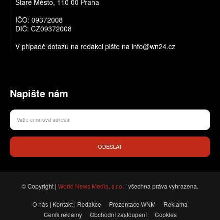
Staré Město, 110 00 Praha
IČO: 09372008
DIČ: CZ09372008
V případě dotazů na redakci pište na info@wn24.cz
Napište nám
ODESLAT
© Copyright |
World News Media, s.r.o.
| všechna práva vyhrazena.
O nás | Kontakt | Redakce
Prezentace WNM
Reklama
Ceník reklamy
Obchodní zastoupení
Cookies