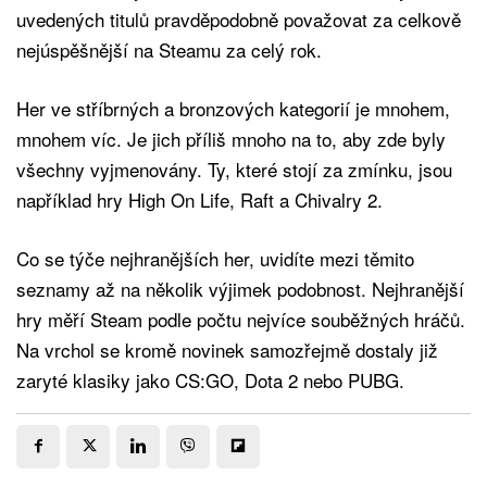
uvedených titulů pravděpodobně považovat za celkově
nejúspěšnější na Steamu za celý rok.
Her ve stříbrných a bronzových kategorií je mnohem,
mnohem víc. Je jich příliš mnoho na to, aby zde byly
všechny vyjmenovány. Ty, které stojí za zmínku, jsou
například hry High On Life, Raft a Chivalry 2.
Co se týče nejhranějších her, uvidíte mezi těmito
seznamy až na několik výjimek podobnost. Nejhranější
hry měří Steam podle počtu nejvíce souběžných hráčů.
Na vrchol se kromě novinek samozřejmě dostaly již
zaryté klasiky jako CS:GO, Dota 2 nebo PUBG.