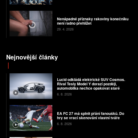
Nenápadné příznaky rakoviny konečníku
není radno přehlížet
29. 4. 2026
Nejnovější články
Lucid odkládá elektrické SUV Cosmos.
Rival Tesly Model Y dorazí později,
automobilka nechce opakovat staré
chyby
6. 8. 2026
EA FC 27 má splnit přání fanoušků. Do
hry se vrací skenování vlastní tváře
6. 8. 2026