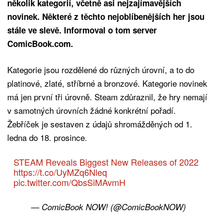
několik kategorií, včetně asi nejzajímavějších
novinek. Některé z těchto nejoblíbenějších her jsou
stále ve slevě. Informoval o tom server
ComicBook.com.
Kategorie jsou rozdělené do různých úrovní, a to do
platinové, zlaté, stříbrné a bronzové. Kategorie novinek
má jen první tři úrovně. Steam zdůraznil, že hry nemají
v samotných úrovních žádné konkrétní pořadí.
Žebříček je sestaven z údajů shromážděných od 1.
ledna do 18. prosince.
STEAM Reveals Biggest New Releases of 2022
https://t.co/UyMZq6Nleq
pic.twitter.com/QbsSiMAvmH
— ComicBook NOW! (@ComicBookNOW)