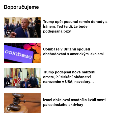
Doporučujeme
Trump opět posunul termín dohody s
Íránem. Teď tvrdí, že bude
podepsána brzy
Coinbase v Británii spouští
obchodování s americkými akciemi
Trump podepsal nová nařízení
omezující získání občanství
narozením v USA, navzdory
rozhodnutí Nejvyššího soudu
Izrael obžaloval osadníka kvůli smrti
palestinského aktivisty