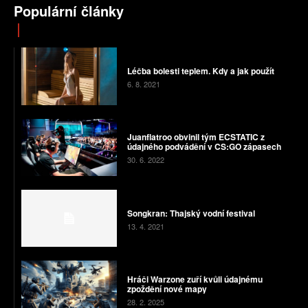
Populární články
Léčba bolesti teplem. Kdy a jak použít
6. 8. 2021
Juanflatroo obvinil tým ECSTATIC z
údajného podvádění v CS:GO zápasech
30. 6. 2022
Songkran: Thajský vodní festival
13. 4. 2021
Hráči Warzone zuří kvůli údajnému
zpoždění nové mapy
28. 2. 2025