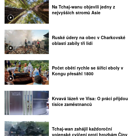
Na Tchaj-wanu objevili jedny z
nejvyšších stromů Asie
Ruské údery na obec v Charkovské
oblasti zabily tři lidi
Počet obětí rychle se šířící eboly v
Kongu přesáhl 1800
Krvavá lázeň ve Visa: O práci přijdou
tisíce zaměstnanců
Tchaj-wan zahájil každoroční
vojenské cvičení proti hrozbám Číny