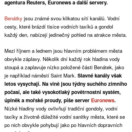
agentura Reuters, Euronews a další servery.
Benátky
jsou známé svou klikatou sítí kanálů. Vodní
cesty, které brázdí tisíce vodních taxíků a gondol
každý den, nabízejí jedinečný pohled na atrakce města.
Mezi říjnem a lednem jsou hlavním problémem města
obvykle záplavy. Několik dní každý rok hladina vody
stoupá a zaplavuje nízko položené části Benátek, jako
je například náměstí Saint Mark.
Slavné kanály však
letos vysychají. Na vině jsou týdny suchého zimního
počasí, ale také vysokotlaký povětrnostní systém,
úplněk a mořské proudy, píše server
Euronews
.
Nízké hladiny vody ovlivňují tradiční gondoly, vodní
taxíky a životně důležité vodní sanitky města, které se
po nich obvykle pohybují jako po hlavních dopravních