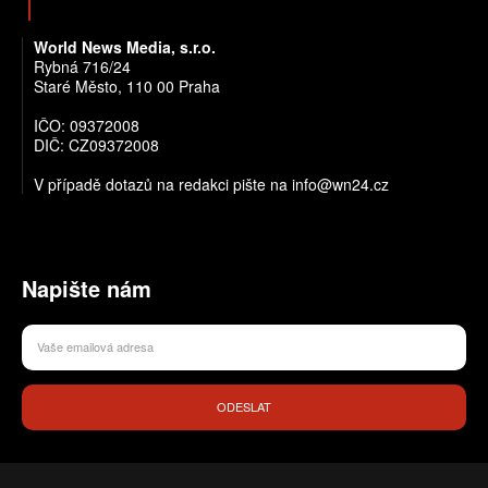
World News Media, s.r.o.
Rybná 716/24
Staré Město, 110 00 Praha
IČO: 09372008
DIČ: CZ09372008
V případě dotazů na redakci pište na info@wn24.cz
Napište nám
ODESLAT