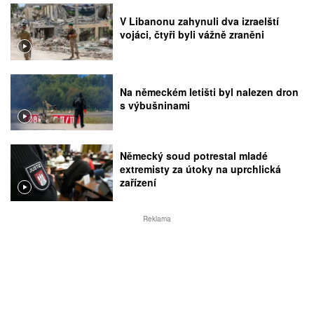
V Libanonu zahynuli dva izraelští
vojáci, čtyři byli vážně zraněni
Na německém letišti byl nalezen dron
s výbušninami
Německý soud potrestal mladé
extremisty za útoky na uprchlická
zařízení
Reklama