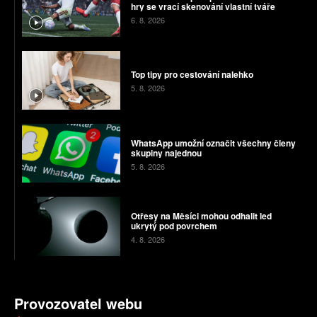
hry se vrací skenování vlastní tváře
6. 8. 2026
Top tipy pro cestování nalehko
5. 8. 2026
WhatsApp umožní označit všechny členy
skupiny najednou
5. 8. 2026
Otřesy na Měsíci mohou odhalit led
ukrytý pod povrchem
4. 8. 2026
Provozovatel webu