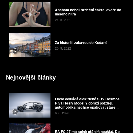
Anahata neboli srdeční čakra, dveře do
našeho nitra
21. 5. 2021
Za historií i zábavou do Kodaně
20. 9. 2022
Nejnovější články
Lucid odkládá elektrické SUV Cosmos.
Rival Tesly Model Y dorazí později,
automobilka nechce opakovat staré
chyby
6. 8. 2026
EA FC 27 má splnit přání fanoušků. Do