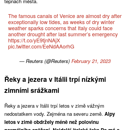
tepnách města.
The famous canals of Venice are almost dry after
exceptionally low tides, as weeks of dry winter
weather sparks concerns that Italy could face
another drought after last summer’s emergency
https://t.co/yE9tjnNAjX
pic.twitter.com/EeNdAAorhG
— Reuters (@Reuters)
February 21, 2023
Řeky a jezera v Itálii trpí nízkými
zimními srážkami
Řeky a jezera v Itálii trpí letos v zimě vážným
nedostatkem vody. Zejména na severu země.
Alpy
letos v zimě obdržely méně než polovinu
normálního sněžení. Nejdelší italská řeka Po má o