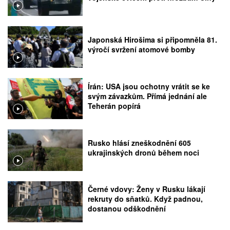
Japonská Hirošima si připomněla 81.
výročí svržení atomové bomby
Írán: USA jsou ochotny vrátit se ke
svým závazkům. Přímá jednání ale
Teherán popírá
Rusko hlásí zneškodnění 605
ukrajinských dronů během noci
Černé vdovy: Ženy v Rusku lákají
rekruty do sňatků. Když padnou,
dostanou odškodnění