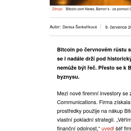
Zdroje:
Bitcoin.com News, Barron’s - za pomoci
Autor:
Denisa Šenkeříková
9. července 
Bitcoin po červnovém růstu 
se i nadále drží pod histori
nemůže být řeč. Přesto se k Bi
byznysu.
Mezi nové firemní investory se
Communications. Firma získala 
prostředky použije na nákup Bit
vlastní pokladní strategii. „Věří
finanční odolnost,“
uvedl
šéf fi