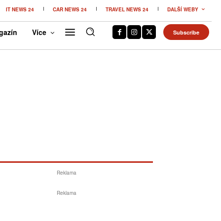
IT NEWS 24
CAR NEWS 24
TRAVEL NEWS 24
DALŠÍ WEBY
gazín
Více
Subscribe
Reklama
Reklama