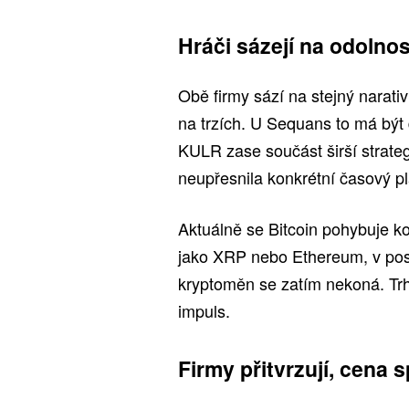
Hráči sázejí na odolnos
Obě firmy sází na stejný narativ:
na trzích. U Sequans to má být
KULR zase součást širší strateg
neupřesnila konkrétní časový p
Aktuálně se Bitcoin pohybuje ko
jako XRP nebo Ethereum, v posle
kryptoměn se zatím nekoná. Tr
impuls.
Firmy přitvrzují, cena 