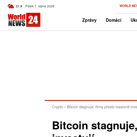
C
WORLD NE
21.8
Pátek 7. srpna 2026
Czech
Zprávy
Domácí
Ukr
Crypto
Bitcoin stagnuje, firmy přesto masivně inve
Bitcoin stagnuje