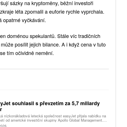
yšují sázky na kryptoměny, běžní investoři
zkraje léta zpomalil a euforie rychle vyprchala.
á opatrné vyčkávání.
 jen doménou spekulantů. Stále víc tradičních
může posílit jejich bilance. A i když cena v tuto
t se tím očividně nemění.
yJet souhlasil s převzetím za 5,7 miliardy
r
ká nízkonákladová letecká společnost easyJet přijala nabídku na
etí od americké investiční skupiny Apollo Global Management.
akce oceňuje aerolinku na 5,7 miliardy liber, tedy přibližně 162
 2026