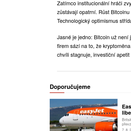
Zatímco institucionální hráči zv
zůstávají opatrní. Růst Bitcoinu 
Technologický optimismus stříd
Jasné je jedno: Bitcoin už není
firem sází na to, že kryptoměna 
chvíli stagnuje, investiční apeti
Doporučujeme
Eas
libe
Brits
převz
Trans
7. 8.