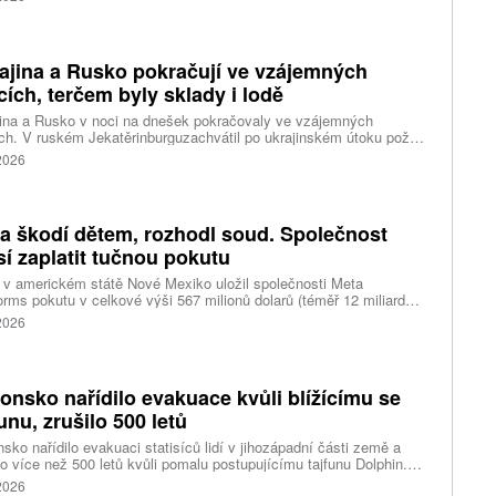
rd korun.
ajina a Rusko pokračují ve vzájemných
cích, terčem byly sklady i lodě
ina a Rusko v noci na dnešek pokračovaly ve vzájemných
ch. V ruském Jekatěrinburguzachvátil po ukrajinském útoku požár
tické centrum ruského internetového prodejce Wildberries.
 2026
čnost o tom informovala bez podrobností na síti Telegram.
k ruské dronové útoky podle ukrajinských úřadů způsobily požár
ělských skladů v obci Balaklija v Charkovské oblasti na východě
iny, napsal Reuters.
a škodí dětem, rozhodl soud. Společnost
í zaplatit tučnou pokutu
v americkém státě Nové Mexiko uložil společnosti Meta
orms pokutu v celkové výši 567 milionů dolarů (téměř 12 miliard
) za újmu, kterou její platformy Facebook a Instagram působí
 2026
ým lidem. Firma musí změnit způsob ověřování věku.
onsko nařídilo evakuace kvůli blížícímu se
funu, zrušilo 500 letů
sko nařídilo evakuaci statisíců lidí v jihozápadní části země a
lo více než 500 letů kvůli pomalu postupujícímu tajfunu Dolphin.
 meteorologů přinese tajfun do oblasti silný vítr, prudký déšť a
 2026