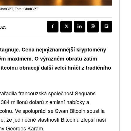
 ChatGPT, Foto: ChatGPT
2025
stagnuje. Cena nejvýznamnější kryptoměny
ckým maximem. O výrazném obratu zatím
tcoinu obracejí další velcí hráči z tradičního
 zařadila francouzská společnost Sequans
384 milionů dolarů z emisní nabídky a
coinu. Ve spolupráci se Swan Bitcoin spustila
me, že jedinečné vlastnosti Bitcoinu zlepší naši
rmy Georges Karam.