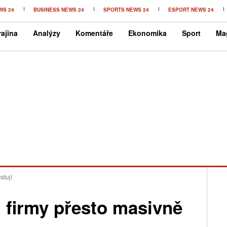
WS 24
BUSINESS NEWS 24
SPORTS NEWS 24
ESPORT NEWS 24
ajina
Analýzy
Komentáře
Ekonomika
Sport
Ma
stují
, firmy přesto masivně