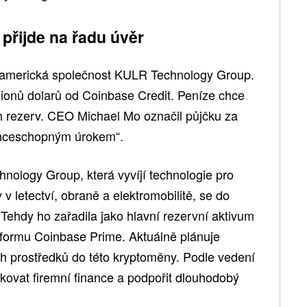
 přijde na řadu úvěr
americká společnost KULR Technology Group.
milionů dolarů od Coinbase Credit. Peníze chce
h rezerv. CEO Michael Mo označil půjčku za
enceschopným úrokem“.
ology Group, která vyvíjí technologie pro
 v letectví, obraně a elektromobilitě, se do
 Tehdy ho zařadila jako hlavní rezervní aktivum
tformu Coinbase Prime. Aktuálně plánuje
h prostředků do této kryptoměny. Podle vedení
ifikovat firemní finance a podpořit dlouhodobý