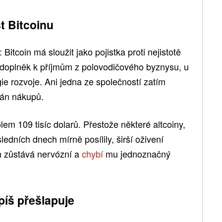
t Bitcoinu
 Bitcoin má sloužit jako pojistka proti nejistotě
 doplněk k příjmům z polovodičového byznysu, u
ie rozvoje. Ani jedna ze společností zatím
lán nákupů.
lem 109 tisíc dolarů. Přestože některé altcoiny,
dních dnech mírně posílily, širší oživení
h zůstává nervózní a
chybí
mu jednoznačný
spíš přešlapuje