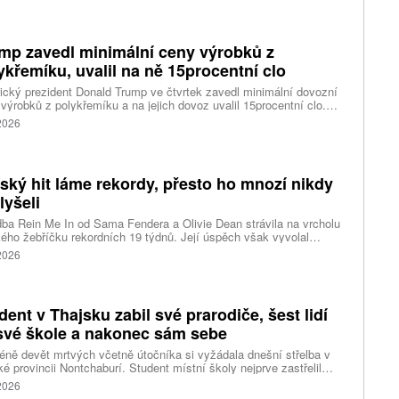
é vlny, píše agentura Reuters. Dolphin je tajfunem první, tedy
abší kategorie s maximální rychlostí větru 144 kilometrů v hodině
árazy dosahujícími téměř 200 kilometrů v hodině. Blíží se k
ci ostrovů mezi oblasti Kjúšú a prefekturou Okinawa, uvedla
mp zavedl minimální ceny výrobků z
ská meteorologická agentura (JMA).
ykřemíku, uvalil na ně 15procentní clo
cký prezident Donald Trump ve čtvrtek zavedl minimální dovozní
výrobků z polykřemíku a na jejich dovoz uvalil 15procentní clo.
řemík se používá při výrobě polovodičů a je hlavní složkou
 2026
oltaických panelů, jeho největším světovým producentem je Čína.
 chce opatřeními podpořit domácí dodavatelské řetězce pro
u čipů a solárních panelů, a posílit tak pozici Spojených států v
ření s Čínou v oblasti umělé inteligence (AI) a energetiky, uvedla
tský hit láme rekordy, přesto ho mnozí nikdy
ura Reuters.
lyšeli
ba Rein Me In od Sama Fendera a Olivie Dean strávila na vrcholu
kého žebříčku rekordních 19 týdnů. Její úspěch však vyvolal
anou reakci. Řada lidí tvrdí, že píseň nikdy neslyšela. Hudební
 2026
se totiž rozdělil do menších skupin, které poslouchají úplně jiné
dent v Thajsku zabil své prarodiče, šest lidí
své škole a nakonec sám sebe
ně devět mrtvých včetně útočníka si vyžádala dnešní střelba v
ké provincii Nontchaburí. Student místní školy nejprve zastřelil
lí svého dědečka oba prarodiče a pak se vydal do školy, kde zabil
 2026
čitele a tři žáky, dalších 15 lidí zranil a nakonec spáchal