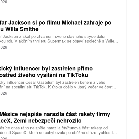
 2026
nti byli ošetřeni na místě a převezeni do nedalekého
acentra. Podle stanice Sky News se policie domnívá, že incident
sí s problémy s duševním zdravím.
far Jackson si po filmu Michael zahraje po
u Willa Smithe
r Jackson získal po ztvárnění svého slavného strýce další
vou roli. V akčním thrilleru Supermax se objeví společně s Willem
em a AnnaSophií Robb. Podrobnosti o jeho postavě zatím tvůrci
 2026
ický influencer byl zastřelen přímo
ostřed živého vysílání na TikToku
ký influencer César Gastélum byl zastřelen během živého
ání na sociální síti TikTok. K útoku došlo v úterý večer ve čtvrti
Ríos ve městě Culiacán na severu země.
 2026
Měsíce nejspíše narazila část rakety firmy
ceX, Zemi nebezpečí nehrozilo
síce dnes ráno nejspíše narazila čtyřtunová část rakety od
čnosti SpaceX, která se pohybovala po oběžné dráze rychlostí
ižně 2,43 kilometru za sekundu. Napsal to web stanice BBC, podle
 2026