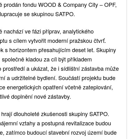
šně prodán fondu WOOD & Company City – OPF,
polupracuje se skupinou SATPO.
ě nachází ve fázi příprav, analytického
u s cílem vytvořit moderní pražskou čtvrť.
 s horizontem přesahujícím deset let. Skupiny
olečně kladou za cíl být příkladem
rostředí a ukázat, že i sídlištní zástavba může
í a udržitelné bydlení. Součástí projektu bude
e energetických opatření včetně zateplování,
itlivé doplnění nové zástavby.
tu hrají dlouholeté zkušenosti skupiny SATPO.
nájemní vztahy a postupná revitalizace budou
e, zatímco budoucí stavební rozvoj území bude