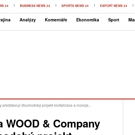
WS 24
BUSINESS NEWS 24
SPORTS NEWS 24
ESPORT NEWS 24
ajina
Analýzy
Komentáře
Ekonomika
Sport
Ma
dstavují dlouhodobý projekt revitalizace a rozvoje...
 a WOOD & Company