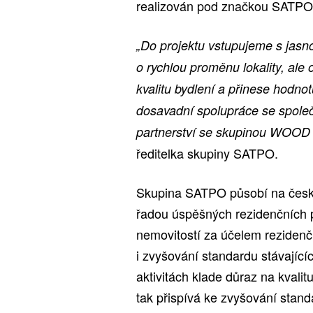
realizován pod značkou SATPO
„Do projektu vstupujeme s jasn
o rychlou proměnu lokality, ale 
kvalitu bydlení a přinese hodn
dosavadní spolupráce se spole
partnerství se skupinou WOOD
ředitelka skupiny SATPO.
Skupina SATPO působí na českém
řadou úspěšných rezidenčních 
nemovitostí za účelem rezidenč
i zvyšování standardu stávajíc
aktivitách klade důraz na kvalit
tak přispívá ke zvyšování stan