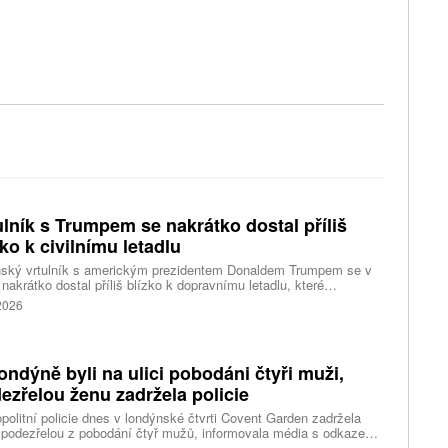
ulník s Trumpem se nakrátko dostal příliš
zko k civilnímu letadlu
nský vrtulník s americkým prezidentem Donaldem Trumpem se v
 nakrátko dostal příliš blízko k dopravnímu letadlu, které
ovalo z washingtonského letiště Ronalda Reagana, uvedl dnes
 2026
cký Federální úřad pro letectví (FAA). Podle Bílého domu Trump
 v nebezpečí. Informuje o tom agentura Reuters, podle které i tak
ent vzbuzuje vážné otázky, proč bylo letadlu umožněno
rtovat. Národní úřad pro bezpečnost v dopravě (NTSB) zvažuje,
ondýně byli na ulici pobodáni čtyři muži,
i zahájí vyšetřování.
ezřelou ženu zadržela policie
politní policie dnes v londýnské čtvrti Covent Garden zadržela
 podezřelou z pobodání čtyř mužů, informovala média s odkazem
stní úřady. Mluvčí londýnské záchranné služby uvedl, že čtyři