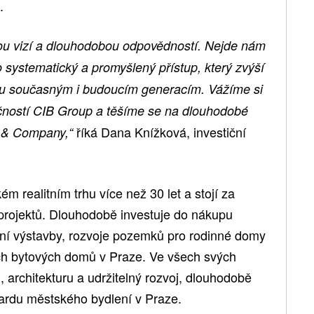
.
ou vizí a dlouhodobou odpovědností. Nejde nám
o systematický a promyšlený přístup, který zvýší
otu současným i budoucím generacím. Vážíme si
čností CIB Group a těšíme se na dlouhodobé
říká Dana Knížková, investiční
 & Company,“
 realitním trhu více než 30 let a stojí za
projektů. Dlouhodobě investuje do nákupu
ní výstavby, rozvoje pozemků pro rodinné domy
ích bytových domů v Praze. Ve všech svých
u, architekturu a udržitelný rozvoj, dlouhodobě
dardu městského bydlení v Praze.