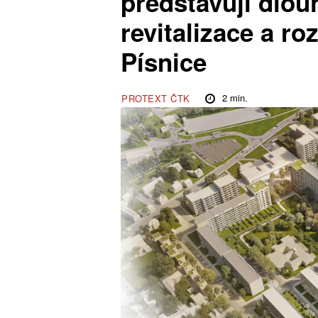
představují dlou
revitalizace a ro
Písnice
2
min.
PROTEXT ČTK