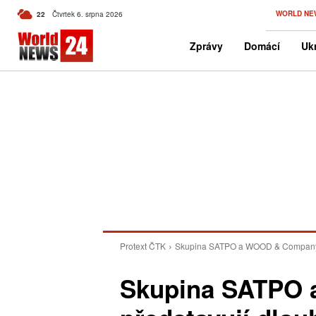
C
WORLD NE
22
Čtvrtek 6. srpna 2026
Czech
Zprávy
Domácí
Ukr
Protext ČTK
Skupina SATPO a WOOD & Company pře
Skupina SATPO