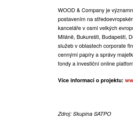
WOOD & Company je významná f
postavením na středoevropském
kanceláře v osmi velkých evrop
Miláně, Bukurešti, Budapešti, 
služeb v oblastech corporate fi
cennými papíry a správy majetk
fondy a investiční online platfo
Více informací o projektu:
www
Zdroj: Skupina SATPO