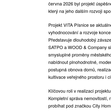
června 2026 byl projekt úspě
který na jeho dalším rozvoji s
Projekt VITA Písnice se aktuáln
vyhodnocování a rozvoje koncept
Představuje dlouhodobý závazek
SATPO a WOOD & Company si sp
smysluplné proměny městského p
nabídnout plnohodnotné, modern
postupná obnova domů, realizac
kultivace veřejného prostoru i c
Klíčovou roli v realizaci projek
Kompletní správa nemovitostí, 
probíhat pod značkou City Hom