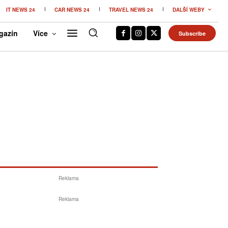
IT NEWS 24
CAR NEWS 24
TRAVEL NEWS 24
DALŠÍ WEBY
gazín
Více
Subscribe
Reklama
Reklama