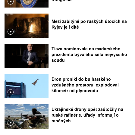
Mezi zabitými po ruských útocích na
Kyjev je i dítě
Tisza nominovala na maďarského
prezidenta bývalého šéfa nejvyššího
soudu
Dron pronikl do bulharského
vzdušného prostoru, explodoval
kilometr od plynovodu
Ukrajinské drony opět zaútočily na
ruské rafinérie, úřady informují o
raněných