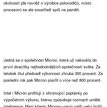
okolností jde rovněž o výrobce polovodičů, místo
procesorů se ale soustředí spíš na paměti.
Jedná se o společnost Micron, která už nakoukla do
první dvacítky nejhodnotnějších společností světa. Za
letošek titul předvedl výkonnost zhruba 300 procent. Za
poslední rok pak Micron posílil o více než 800 procent.
Intel i Micron profitují z ohromující poptávky po
výpočetním výkonu, kterou způsobuje rozmach umělé
inteligence. Mezi klienty Micronu navíc patří velcí hráči