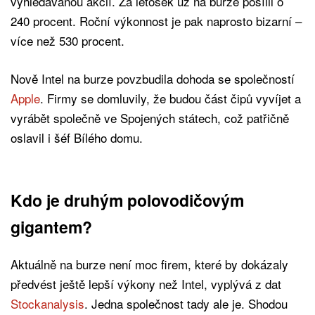
vyhledávanou akcií. Za letošek už na burze posílil o
240 procent. Roční výkonnost je pak naprosto bizarní –
více než 530 procent.
Nově Intel na burze povzbudila dohoda se společností
Apple
. Firmy se domluvily, že budou část čipů vyvíjet a
vyrábět společně ve Spojených státech, což patřičně
oslavil i šéf Bílého domu.
Kdo je druhým polovodičovým
gigantem?
Aktuálně na burze není moc firem, které by dokázaly
předvést ještě lepší výkony než Intel, vyplývá z dat
Stockanalysis
. Jedna společnost tady ale je. Shodou