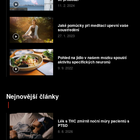
11. 2. 2024
Jaké pomůcky při meditaci upevní vaše
soustředění
27. 1. 2023
Pohled na jídlo v našem mozku spouští
aktivitu specifických neuronů
9. 9. 2022
Nejnovější články
Lék s THC zmírnil noční můry pacientů s
PTSD
8. 8. 2026