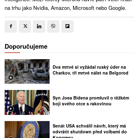
na trhu jako Nvidia, Amazon, Microsoft nebo Google.
Doporučujeme
Dva mrtvé si vyžádal ruský úder na
Charkov, tři mrtvé nálet na Belgorod
Syn Joea Bidena promluvil o těžkém
boji svého otce s rakovinou
Senát USA schválil návrh, který má
odvrátit shutdown před volbami do
Kongresu