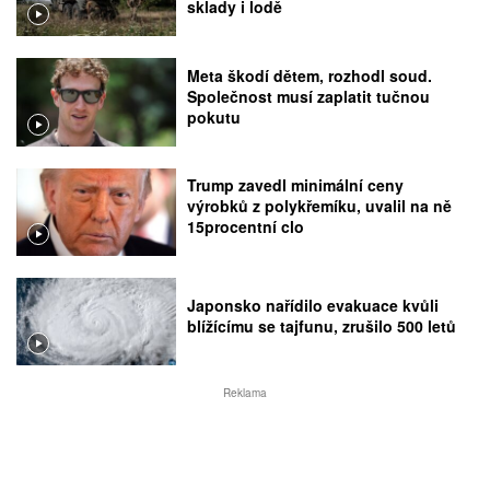
sklady i lodě
Meta škodí dětem, rozhodl soud.
Společnost musí zaplatit tučnou
pokutu
Trump zavedl minimální ceny
výrobků z polykřemíku, uvalil na ně
15procentní clo
Japonsko nařídilo evakuace kvůli
blížícímu se tajfunu, zrušilo 500 letů
Reklama