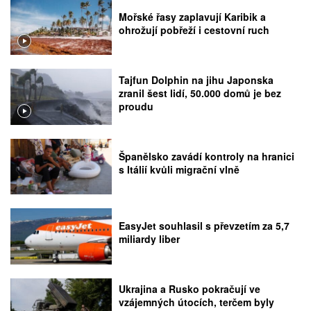
Mořské řasy zaplavují Karibik a
ohrožují pobřeží i cestovní ruch
Tajfun Dolphin na jihu Japonska
zranil šest lidí, 50.000 domů je bez
proudu
Španělsko zavádí kontroly na hranici
s Itálií kvůli migrační vlně
EasyJet souhlasil s převzetím za 5,7
miliardy liber
Ukrajina a Rusko pokračují ve
vzájemných útocích, terčem byly