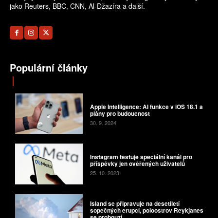
jako Reuters, BBC, CNN, Al-Džazíra a další.
Populární články
Apple Intelligence: AI funkce v iOS 18.1 a
plány pro budoucnost
30. 9. 2024
Instagram testuje speciální kanál pro
příspěvky jen ověřených uživatelů
25. 10. 2023
Island se připravuje na desetiletí
sopečných erupcí, poloostrov Reykjanes
se probouzí