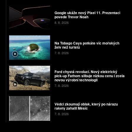
Google ukáže nový Pixel 11. Prezentaci
povede Trevor Noah
8. 8. 2026
Na Tobago Cays potkáte víc mořských
želv než turistů
7. 8. 2026
Ford chystá revoluci. Nový elektrický
pick-up Fathom slibuje nízkou cenu i zcela
novou výrobní technologii
7. 8. 2026
Vědci zkoumají oblak, který po nárazu
rakety zahalil Měsíc
7. 8. 2026