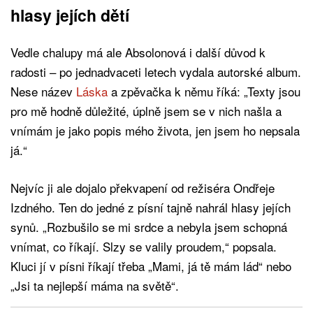
hlasy jejích dětí
Vedle chalupy má ale Absolonová i další důvod k
radosti – po jednadvaceti letech vydala autorské album.
Nese název
Láska
a zpěvačka k němu říká: „Texty jsou
pro mě hodně důležité, úplně jsem se v nich našla a
vnímám je jako popis mého života, jen jsem ho nepsala
já.“
Nejvíc ji ale dojalo překvapení od režiséra Ondřeje
Izdného. Ten do jedné z písní tajně nahrál hlasy jejích
synů. „Rozbušilo se mi srdce a nebyla jsem schopná
vnímat, co říkají. Slzy se valily proudem,“ popsala.
Kluci jí v písni říkají třeba „Mami, já tě mám lád“ nebo
„Jsi ta nejlepší máma na světě“.