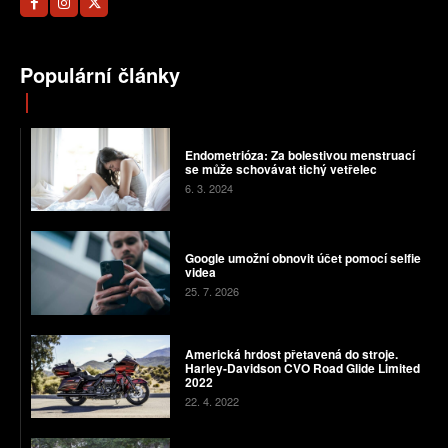
Populární články
Endometrióza: Za bolestivou menstruací
se může schovávat tichý vetřelec
6. 3. 2024
Google umožní obnovit účet pomocí selfie
videa
25. 7. 2026
Americká hrdost přetavená do stroje.
Harley-Davidson CVO Road Glide Limited
2022
22. 4. 2022