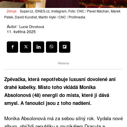
Zdroje:
Super.cz, iDNES.cz, Instagram, Foto: CNC / Pavel Machan, Marek
Patek, David Kundrat, Martin Hykl / CNC / Profimedia
Autor:
Lucie Drvotová
11. května 2025
Reklama
Zpěvačka, která nepotřebuje luxusní dovolené ani
drahé kabelky. Místo toho vkládá Monika
Absolonová (48) energii do místa, které jí dává
smysl. A fanoušci jsou z toho nadšení.
Monika Absolonová má za sebou silný rok. Vydala nové
album, objíždí republiku s muzikálem Dracula a