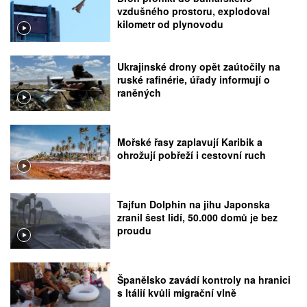
vzdušného prostoru, explodoval
kilometr od plynovodu
Ukrajinské drony opět zaútočily na
ruské rafinérie, úřady informují o
raněných
Mořské řasy zaplavují Karibik a
ohrožují pobřeží i cestovní ruch
Tajfun Dolphin na jihu Japonska
zranil šest lidí, 50.000 domů je bez
proudu
Španělsko zavádí kontroly na hranici
s Itálií kvůli migrační vlně