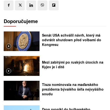
Doporučujeme
Senát USA schválil návrh, který má
odvrátit shutdown před volbami do
Kongresu
Mezi zabitými po ruských útocích na
Kyjev je i dítě
Tisza nominovala na maďarského
prezidenta bývalého šéfa nejvyššího
soudu
Dron pronikl do bulharského