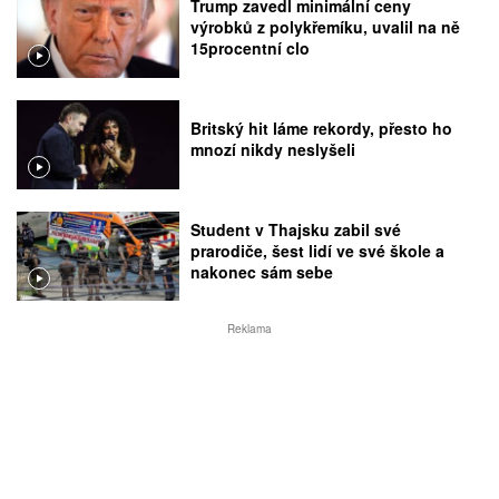
Trump zavedl minimální ceny
výrobků z polykřemíku, uvalil na ně
15procentní clo
Britský hit láme rekordy, přesto ho
mnozí nikdy neslyšeli
Student v Thajsku zabil své
prarodiče, šest lidí ve své škole a
nakonec sám sebe
Reklama