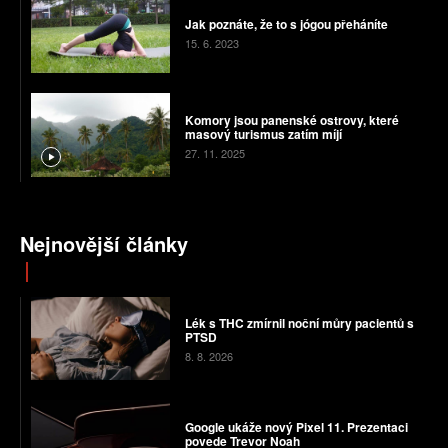
Jak poznáte, že to s jógou přeháníte
15. 6. 2023
Komory jsou panenské ostrovy, které
masový turismus zatím míjí
27. 11. 2025
Nejnovější články
Lék s THC zmírnil noční můry pacientů s
PTSD
8. 8. 2026
Google ukáže nový Pixel 11. Prezentaci
povede Trevor Noah