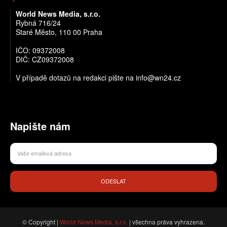
World News Media, s.r.o.
Rybná 716/24
Staré Město, 110 00 Praha
IČO: 09372008
DIČ: CZ09372008
V případě dotazů na redakci pište na info@wn24.cz
Napište nám
ODESLAT
© Copyright |
World News Media, s.r.o.
| všechna práva vyhrazena.