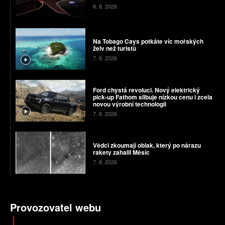
8. 8. 2026
Na Tobago Cays potkáte víc mořských
želv než turistů
7. 8. 2026
Ford chystá revoluci. Nový elektrický
pick-up Fathom slibuje nízkou cenu i zcela
novou výrobní technologii
7. 8. 2026
Vědci zkoumají oblak, který po nárazu
rakety zahalil Měsíc
7. 8. 2026
Provozovatel webu