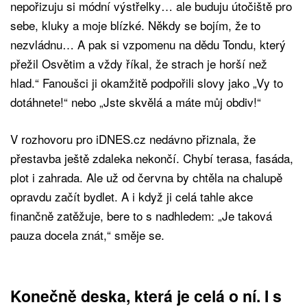
nepořizuju si módní výstřelky… ale buduju útočiště pro
sebe, kluky a moje blízké. Někdy se bojím, že to
nezvládnu… A pak si vzpomenu na dědu Tondu, který
přežil Osvětim a vždy říkal, že strach je horší než
hlad.“ Fanoušci ji okamžitě podpořili slovy jako „Vy to
dotáhnete!“ nebo „Jste skvělá a máte můj obdiv!“
V rozhovoru pro iDNES.cz nedávno přiznala, že
přestavba ještě zdaleka nekončí. Chybí terasa, fasáda,
plot i zahrada. Ale už od června by chtěla na chalupě
opravdu začít bydlet. A i když ji celá tahle akce
finančně zatěžuje, bere to s nadhledem: „Je taková
pauza docela znát,“ směje se.
Konečně deska, která je celá o ní. I s