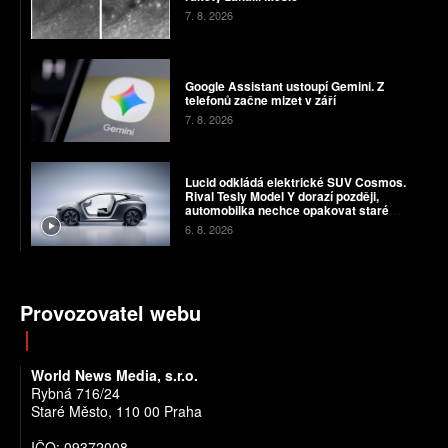
7. 8. 2026
Google Assistant ustoupí Gemini. Z
telefonů začne mizet v září
7. 8. 2026
Lucid odkládá elektrické SUV Cosmos.
Rival Tesly Model Y dorazí později,
automobilka nechce opakovat staré
chyby
6. 8. 2026
Provozovatel webu
World News Media, s.r.o.
Rybná 716/24
Staré Město, 110 00 Praha
IČO: 09372008