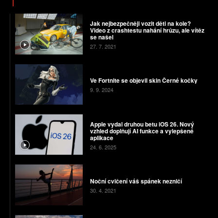
Jak nejbezpečněji vozit děti na kole?
Video z crashtestu nahání hrůzu, ale vítěz
se našel
27. 7. 2021
Ve Fortnite se objevil skin Černé kočky
9. 9. 2024
Apple vydal druhou betu iOS 26. Nový
vzhled doplňují AI funkce a vylepšené
aplikace
24. 6. 2025
Noční cvičení váš spánek nezničí
30. 4. 2021