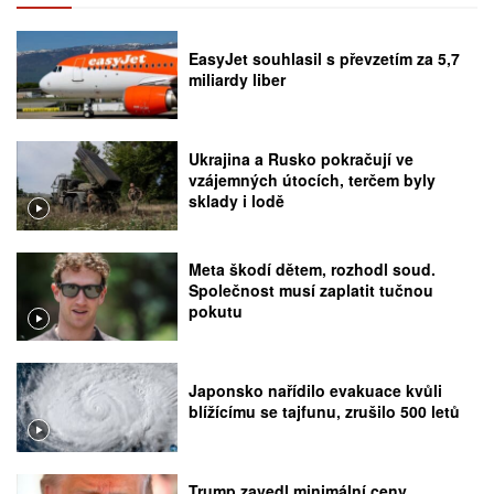
EasyJet souhlasil s převzetím za 5,7
miliardy liber
Ukrajina a Rusko pokračují ve
vzájemných útocích, terčem byly
sklady i lodě
Meta škodí dětem, rozhodl soud.
Společnost musí zaplatit tučnou
pokutu
Japonsko nařídilo evakuace kvůli
blížícímu se tajfunu, zrušilo 500 letů
Trump zavedl minimální ceny