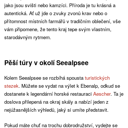
jako jsou svišti nebo kamzíci. Příroda je tu krásná a
autentická. Ať už jde o zvuky zvonů krav nebo o
přítomnost místních farmářů v tradičním oblečení, vše
vám připomene, že tento kraj tepe svým vlastním,
starodávným rytmem.
Pěší túry v okolí Seealpsee
Kolem Seealpsee se rozbíhá spousta
turistických
stezek
. Můžete se vydat na výlet k Ebenalp, odkud se
dostanete k legendární horské restauraci
Aescher
. Ta je
doslova přilepená na okraj skály a nabízí jeden z
nejúžasnějších výhledů, jaký si umíte představit.
Pokud máte chuť na trochu dobrodružství, vydejte se