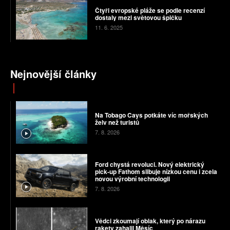
Čtyři evropské pláže se podle recenzí
dostaly mezi světovou špičku
11. 6. 2025
Nejnovější články
Na Tobago Cays potkáte víc mořských
želv než turistů
7. 8. 2026
Ford chystá revoluci. Nový elektrický
pick-up Fathom slibuje nízkou cenu i zcela
novou výrobní technologii
7. 8. 2026
Vědci zkoumají oblak, který po nárazu
rakety zahalil Měsíc