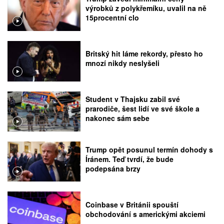
výrobků z polykřemíku, uvalil na ně
15procentní clo
Britský hit láme rekordy, přesto ho
mnozí nikdy neslyšeli
Student v Thajsku zabil své
prarodiče, šest lidí ve své škole a
nakonec sám sebe
Trump opět posunul termín dohody s
Íránem. Teď tvrdí, že bude
podepsána brzy
Coinbase v Británii spouští
obchodování s americkými akciemi