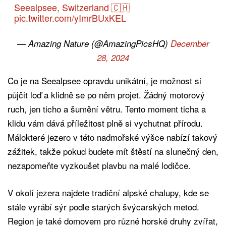
Seealpsee, Switzerland 🇨🇭
pic.twitter.com/yImrBUxKEL
— Amazing Nature (@AmazingPicsHQ)
December
28, 2024
Co je na Seealpsee opravdu unikátní, je možnost si
půjčit loď a klidně se po něm projet. Žádný motorový
ruch, jen ticho a šumění větru. Tento moment ticha a
klidu vám dává příležitost plně si vychutnat přírodu.
Málokteré jezero v této nadmořské výšce nabízí takový
zážitek, takže pokud budete mít štěstí na slunečný den,
nezapomeňte vyzkoušet plavbu na malé lodičce.
V okolí jezera najdete tradiční alpské chalupy, kde se
stále vyrábí sýr podle starých švýcarských metod.
Region je také domovem pro různé horské druhy zvířat,