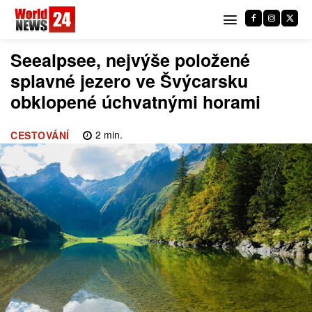
Seealpsee, nejvýše položené
splavné jezero ve Švýcarsku
obklopené úchvatnými horami
2
min.
CESTOVÁNÍ