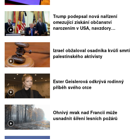
Trump podepsal nová nařízení
omezující získání občanství
narozením v USA, navzdory
rozhodnutí Nejvyššího soudu
Izrael obžaloval osadníka kvůli smrti
palestinského aktivisty
Ester Geislerová odkrývá rodinný
příběh svého otce
Ohnivý mrak nad Francií může
usnadnit šíření lesních požárů