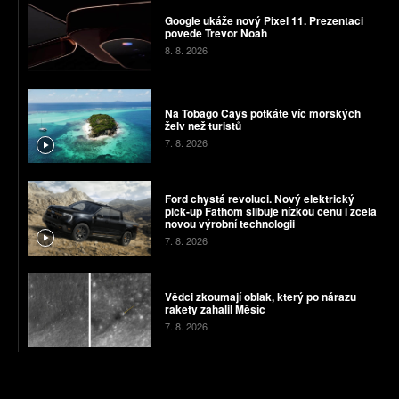
Google ukáže nový Pixel 11. Prezentaci
povede Trevor Noah
8. 8. 2026
Na Tobago Cays potkáte víc mořských
želv než turistů
7. 8. 2026
Ford chystá revoluci. Nový elektrický
pick-up Fathom slibuje nízkou cenu i zcela
novou výrobní technologii
7. 8. 2026
Vědci zkoumají oblak, který po nárazu
rakety zahalil Měsíc
7. 8. 2026