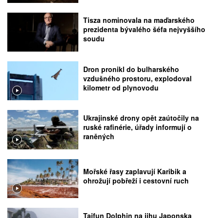
Tisza nominovala na maďarského
prezidenta bývalého šéfa nejvyššího
soudu
Dron pronikl do bulharského
vzdušného prostoru, explodoval
kilometr od plynovodu
Ukrajinské drony opět zaútočily na
ruské rafinérie, úřady informují o
raněných
Mořské řasy zaplavují Karibik a
ohrožují pobřeží i cestovní ruch
Tajfun Dolphin na jihu Japonska