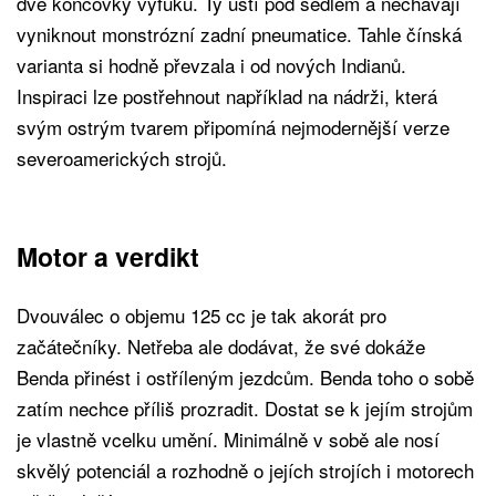
dvě koncovky výfuku. Ty ústí pod sedlem a nechávají
vyniknout monstrózní zadní pneumatice. Tahle čínská
varianta si hodně převzala i od nových Indianů.
Inspiraci lze postřehnout například na nádrži, která
svým ostrým tvarem připomíná nejmodernější verze
severoamerických strojů.
Motor a verdikt
Dvouválec o objemu 125 cc je tak akorát pro
začátečníky. Netřeba ale dodávat, že své dokáže
Benda přinést i ostříleným jezdcům. Benda toho o sobě
zatím nechce příliš prozradit. Dostat se k jejím strojům
je vlastně vcelku umění. Minimálně v sobě ale nosí
skvělý potenciál a rozhodně o jejích strojích i motorech