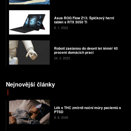
Asus ROG Flow Z13: Špičkový herní
tablet s RTX 3050 Ti
8. 1. 2022
Roboti zastanou do deseti let téměř 40
procent domácích prací
24. 2. 2023
Nejnovější články
Lék s THC zmírnil noční můry pacientů s
PTSD
8. 8. 2026