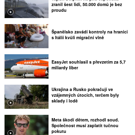
zranil šest lidí, 50.000 domů je bez
proudu
Španělsko zavádí kontroly na hranici
s Itálií kvůli migrační vlně
EasyJet souhlasil s převzetím za 5,7
miliardy liber
Ukrajina a Rusko pokračují ve
vzájemných útocích, terčem byly
sklady i lodě
Meta škodí dětem, rozhodl soud.
Společnost musí zaplatit tučnou
pokutu