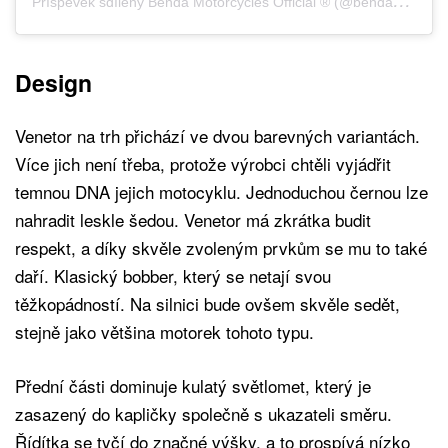
Design
Venetor na trh přichází ve dvou barevných variantách.
Více jich není třeba, protože výrobci chtěli vyjádřit
temnou DNA jejich motocyklu. Jednoduchou černou lze
nahradit leskle šedou. Venetor má zkrátka budit
respekt, a díky skvěle zvoleným prvkům se mu to také
daří. Klasický bobber, který se netají svou
těžkopádností. Na silnici bude ovšem skvěle sedět,
stejně jako většina motorek tohoto typu.
Přední části dominuje kulatý světlomet, který je
zasazený do kapličky společně s ukazateli směru.
Řídítka se tyčí do značné výšky, a to prospívá nízko