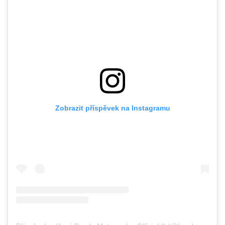
Zobrazit příspěvek na Instagramu
P
říspěvek sdílený Benda Motorcycles Official ®️ (@benda_motorcycles)