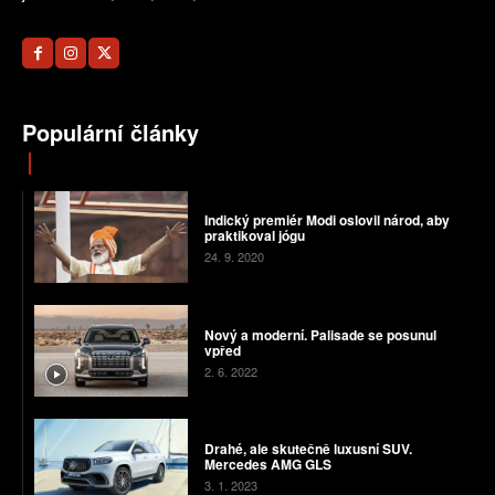
Populární články
Indický premiér Modi oslovil národ, aby
praktikoval jógu
24. 9. 2020
Nový a moderní. Palisade se posunul
vpřed
2. 6. 2022
Drahé, ale skutečně luxusní SUV.
Mercedes AMG GLS
3. 1. 2023