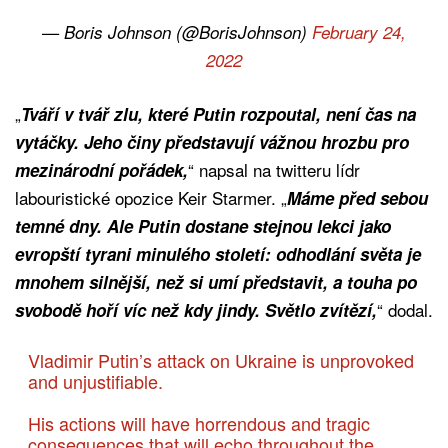
— Boris Johnson (@BorisJohnson)
February 24,
2022
„
Tváří v tvář zlu, které Putin rozpoutal, není čas na
vytáčky. Jeho činy představují vážnou hrozbu pro
“ napsal na twitteru lídr
mezinárodní pořádek,
labouristické opozice Keir Starmer. „
Máme před sebou
temné dny. Ale Putin dostane stejnou lekci jako
evropští tyrani minulého století: odhodlání světa je
mnohem silnější, než si umí představit, a touha po
“ dodal.
svobodě hoří víc než kdy jindy. Světlo zvítězí,
Vladimir Putin’s attack on Ukraine is unprovoked
and unjustifiable.
His actions will have horrendous and tragic
consequences that will echo throughout the