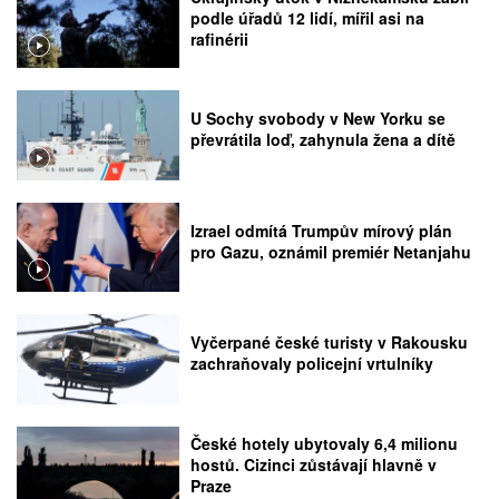
podle úřadů 12 lidí, mířil asi na
rafinérii
U Sochy svobody v New Yorku se
převrátila loď, zahynula žena a dítě
Izrael odmítá Trumpův mírový plán
pro Gazu, oznámil premiér Netanjahu
Vyčerpané české turisty v Rakousku
zachraňovaly policejní vrtulníky
České hotely ubytovaly 6,4 milionu
hostů. Cizinci zůstávají hlavně v
Praze