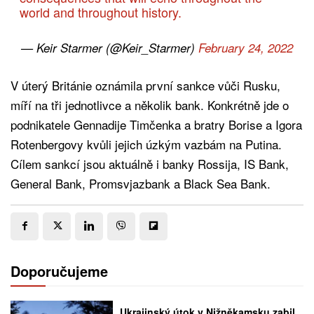
world and throughout history.
— Keir Starmer (@Keir_Starmer)
February 24, 2022
V úterý Británie oznámila první sankce vůči Rusku,
míří na tři jednotlivce a několik bank. Konkrétně jde o
podnikatele Gennadije Timčenka a bratry Borise a Igora
Rotenbergovy kvůli jejich úzkým vazbám na Putina.
Cílem sankcí jsou aktuálně i banky Rossija, IS Bank,
General Bank, Promsvjazbank a Black Sea Bank.
Doporučujeme
Ukrajinský útok v Nižněkamsku zabil