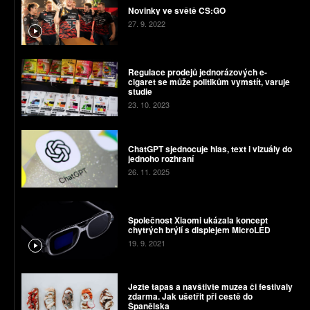
Novinky ve světě CS:GO
27. 9. 2022
Regulace prodejů jednorázových e-
cigaret se může politikům vymstít, varuje
studie
23. 10. 2023
ChatGPT sjednocuje hlas, text i vizuály do
jednoho rozhraní
26. 11. 2025
Společnost Xiaomi ukázala koncept
chytrých brýlí s displejem MicroLED
19. 9. 2021
Jezte tapas a navštivte muzea či festivaly
zdarma. Jak ušetřit při cestě do
Španělska