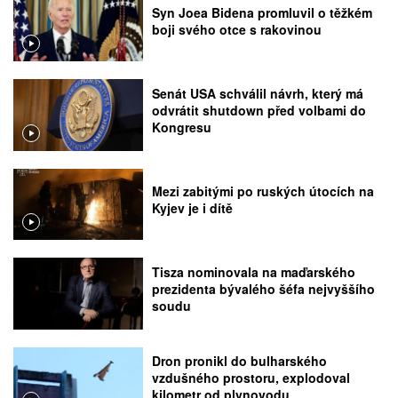
Syn Joea Bidena promluvil o těžkém
boji svého otce s rakovinou
Senát USA schválil návrh, který má
odvrátit shutdown před volbami do
Kongresu
Mezi zabitými po ruských útocích na
Kyjev je i dítě
Tisza nominovala na maďarského
prezidenta bývalého šéfa nejvyššího
soudu
Dron pronikl do bulharského
vzdušného prostoru, explodoval
kilometr od plynovodu