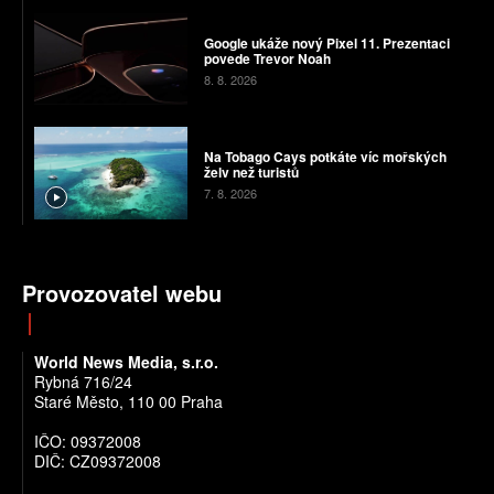
Google ukáže nový Pixel 11. Prezentaci
povede Trevor Noah
8. 8. 2026
Na Tobago Cays potkáte víc mořských
želv než turistů
7. 8. 2026
Provozovatel webu
World News Media, s.r.o.
Rybná 716/24
Staré Město, 110 00 Praha
IČO: 09372008
DIČ: CZ09372008