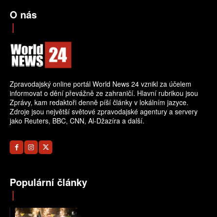
O nás
Zpravodajský online portál World News 24 vznikl za účelem
informovat o dění převážně ze zahraničí. Hlavní rubrikou jsou
Zprávy, kam redaktoři denně píší články v lokálním jazyce.
Zdroje jsou největší světové zpravodajské agentury a servery
jako Reuters, BBC, CNN, Al-Džazíra a další.
Populární články