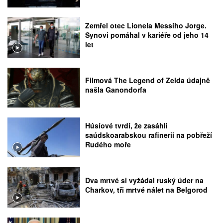
Zemřel otec Lionela Messiho Jorge.
Synovi pomáhal v kariéře od jeho 14
let
Filmová The Legend of Zelda údajně
našla Ganondorfa
Húsíové tvrdí, že zasáhli
saúdskoarabskou rafinerii na pobřeží
Rudého moře
Dva mrtvé si vyžádal ruský úder na
Charkov, tři mrtvé nálet na Belgorod