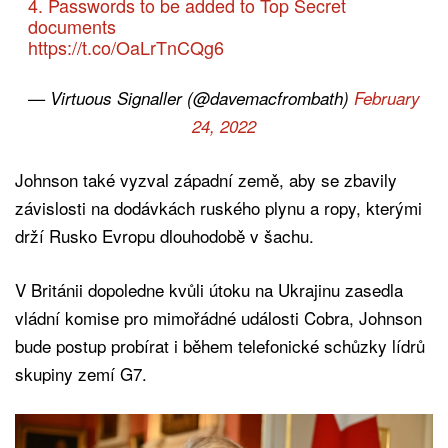
4. Passwords to be added to Top Secret
documents
https://t.co/OaLrTnCQg6
— Virtuous Signaller (@davemacfrombath)
February
24, 2022
Johnson také vyzval západní země, aby se zbavily
závislosti na dodávkách ruského plynu a ropy, kterými
drží Rusko Evropu dlouhodobě v šachu.
V Británii dopoledne kvůli útoku na Ukrajinu zasedla
vládní komise pro mimořádné události Cobra, Johnson
bude postup probírat i během telefonické schůzky lídrů
skupiny zemí G7.