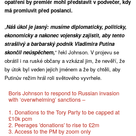
opatření by premiér mohl představit v podvečer, kdy
má promluvit před poslanci.
„
Náš úkol je jasný: musíme diplomaticky, politicky,
ekonomicky a nakonec vojensky zajistit, aby tento
strašlivý a barbarský podnik Vladimira Putina
“ řekl Johnson. V projevu se
skončil neúspěchem,
obrátil i na ruské občany a vzkázal jim, že nevěří, že
by útok byl veden jejich jménem a že by chtěli, aby
Putinův režim hrál roli světového vyvrhele.
Boris Johnson to respond to Russian invasion
with ‘overwhelming’ sanctions –
1. Donations to the Tory Party to be capped at
£10k pcm
2. Peerages 'donations' to rise to £2m
3. Access to the PM by zoom only