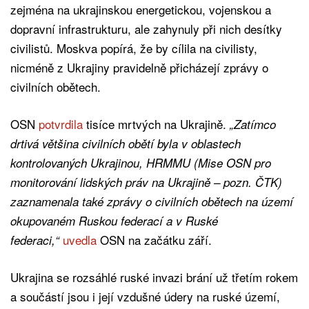
zejména na ukrajinskou energetickou, vojenskou a
dopravní infrastrukturu, ale zahynuly při nich desítky
civilistů. Moskva popírá, že by cílila na civilisty,
nicméně z Ukrajiny pravidelně přicházejí zprávy o
civilních obětech.
OSN
potvrdila
tisíce mrtvých na Ukrajině.
„Zatímco
drtivá většina civilních obětí byla v oblastech
kontrolovaných Ukrajinou, HRMMU (Mise OSN pro
monitorování lidských práv na Ukrajině – pozn. ČTK)
zaznamenala také zprávy o civilních obětech na území
okupovaném Ruskou federací a v Ruské
uvedla
OSN na začátku září.
federaci,“
Ukrajina se rozsáhlé ruské invazi brání už třetím rokem
a součástí jsou i její vzdušné údery na ruské území,