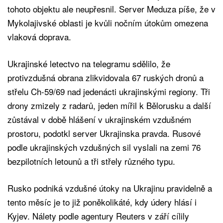
tohoto objektu ale neupřesnil. Server Meduza píše, že v
Mykolajivské oblasti je kvůli nočním útokům omezena
vlaková doprava.
Ukrajinské letectvo na telegramu sdělilo, že
protivzdušná obrana zlikvidovala 67 ruských dronů a
střelu Ch-59/69 nad jedenácti ukrajinskými regiony. Tři
drony zmizely z radarů, jeden mířil k Bělorusku a další
zůstával v době hlášení v ukrajinském vzdušném
prostoru, podotkl server Ukrajinska pravda. Rusové
podle ukrajinských vzdušných sil vyslali na zemi 76
bezpilotních letounů a tři střely různého typu.
Rusko podniká vzdušné útoky na Ukrajinu pravidelně a
tento měsíc je to již poněkolikáté, kdy údery hlásí i
Kyjev. Nálety podle agentury Reuters v září cílily