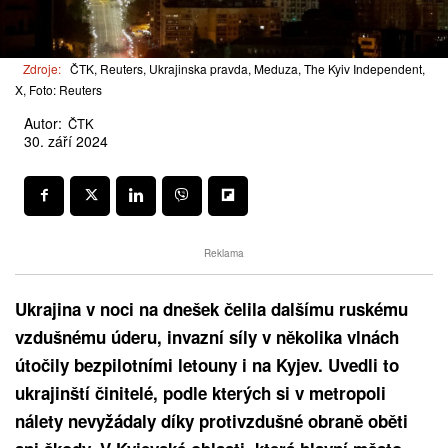
Zdroje:
ČTK, Reuters, Ukrajinska pravda, Meduza, The Kyiv Independent,
X, Foto: Reuters
Autor:
ČTK
30. září 2024
Reklama
Ukrajina v noci na dnešek čelila dalšímu ruskému
vzdušnému úderu, invazní síly v několika vlnách
útočily bezpilotními letouny i na Kyjev. Uvedli to
ukrajinští činitelé, podle kterých si v metropoli
nálety nevyžádaly díky protivzdušné obraně oběti