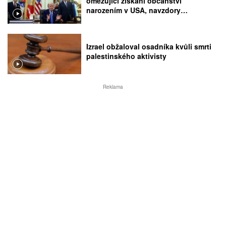
omezující získání občanství
narozením v USA, navzdory
rozhodnutí Nejvyššího soudu
Izrael obžaloval osadníka kvůli smrti
palestinského aktivisty
Reklama