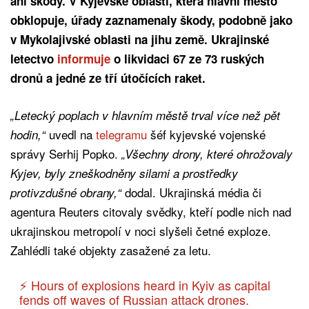
ani škody. V Kyjevské oblasti, která hlavní město
obklopuje, úřady zaznamenaly škody, podobně jako
v Mykolajivské oblasti na jihu země. Ukrajinské
letectvo
informuje
o likvidaci 67 ze 73 ruských
dronů a jedné ze tří útočících raket.
„Letecký poplach v hlavním městě trval více než pět
uvedl na
telegramu
šéf kyjevské vojenské
hodin,“
správy Serhij Popko.
„Všechny drony, které ohrožovaly
Kyjev, byly zneškodněny silami a prostředky
dodal. Ukrajinská média či
protivzdušné obrany,“
agentura Reuters citovaly svědky, kteří podle nich nad
ukrajinskou metropolí v noci slyšeli četné exploze.
Zahlédli také objekty zasažené za letu.
⚡️ Hours of explosions heard in Kyiv as capital
fends off waves of Russian attack drones.