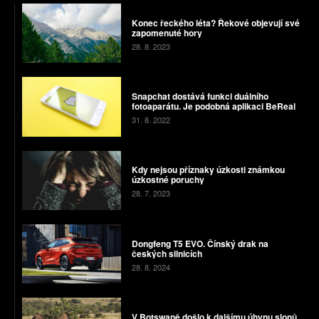
Konec řeckého léta? Řekové objevují své
zapomenuté hory
28. 8. 2023
Snapchat dostává funkci duálního
fotoaparátu. Je podobná aplikaci BeReal
31. 8. 2022
Kdy nejsou příznaky úzkosti známkou
úzkostné poruchy
28. 7. 2023
Dongfeng T5 EVO. Čínský drak na
českých silnicích
28. 8. 2024
V Botswaně došlo k dalšímu úhynu slonů,