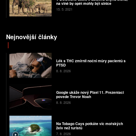
na vině by opět mohly být sinice
15. 5. 2021
Nejnovější články
Lék s THC zmírnil noční můry pacientů s
PTSD
8. 8. 2026
Google ukáže nový Pixel 11. Prezentaci
povede Trevor Noah
8. 8. 2026
Na Tobago Cays potkáte víc mořských
želv než turistů
7. 8. 2026