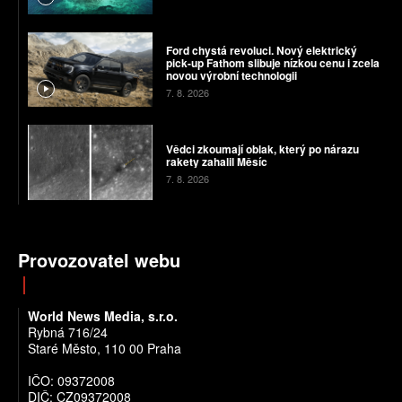
Ford chystá revoluci. Nový elektrický
pick-up Fathom slibuje nízkou cenu i zcela
novou výrobní technologii
7. 8. 2026
Vědci zkoumají oblak, který po nárazu
rakety zahalil Měsíc
7. 8. 2026
Provozovatel webu
World News Media, s.r.o.
Rybná 716/24
Staré Město, 110 00 Praha
IČO: 09372008
DIČ: CZ09372008