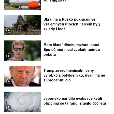
miliardy liber
Ukrajina a Rusko pokračují ve
vzájemných útocích, terčem byly
sklady i lodě
Meta škodí dětem, rozhodl soud.
Společnost musí zaplatit tučnou
pokutu
Trump zavedl minimální ceny
výrobků z polykřemíku, uvalil na ně
15procentní clo
Japonsko nařídilo evakuace kvůli
blížícímu se tajfunu, zrušilo 500 letů