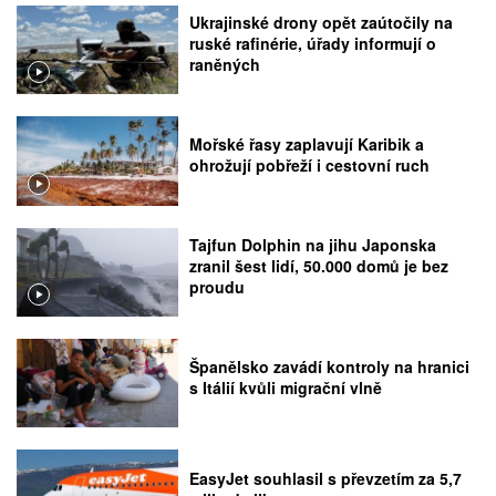
Ukrajinské drony opět zaútočily na
ruské rafinérie, úřady informují o
raněných
Mořské řasy zaplavují Karibik a
ohrožují pobřeží i cestovní ruch
Tajfun Dolphin na jihu Japonska
zranil šest lidí, 50.000 domů je bez
proudu
Španělsko zavádí kontroly na hranici
s Itálií kvůli migrační vlně
EasyJet souhlasil s převzetím za 5,7