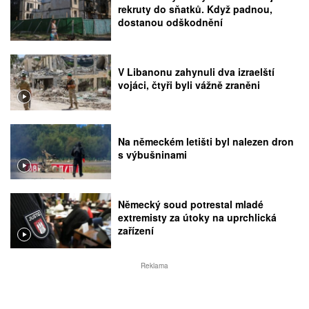
rekruty do sňatků. Když padnou,
dostanou odškodnění
V Libanonu zahynuli dva izraelští
vojáci, čtyři byli vážně zraněni
Na německém letišti byl nalezen dron
s výbušninami
Německý soud potrestal mladé
extremisty za útoky na uprchlická
zařízení
Reklama