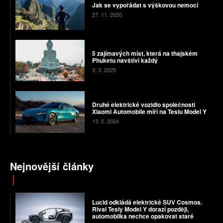
Jak se vypořádat s výškovou nemocí
27. 11. 2020
5 zajímavých míst, která na thajském
Phuketu navštíví každý
3. 3. 2025
Druhé elektrické vozidlo společnosti
Xiaomi Automobile míří na Teslu Model Y
13. 5. 2024
Nejnovější články
Lucid odkládá elektrické SUV Cosmos.
Rival Tesly Model Y dorazí později,
automobilka nechce opakovat staré