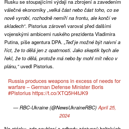
Rusku se stoupajícími výdaji na zbrojení a zavedením
válečné ekonomiky
„velká část nebo část toho, co se
nově vyrobí, rozhodně nemíří na frontu, ale končí ve
. Pistorius zároveň varoval před dalšími
skladech“
vojenskými ambicemi ruského prezidenta Vladimira
Putina, píše agentura DPA.
„Teď je možné být naivní a
říct, že to dělá jen z opatrnosti. Jako skeptik bych ale
řekl, že to dělá, protože má nebo by mohl mít něco v
uvedl Pistorius.
plánu,“
Russia produces weapons in excess of needs for
warfare – German Defense Minister Boris
#Pistorius
https://t.co/XTQ5H4tJK9
— RBC-Ukraine (@NewsUkraineRBC)
April 25,
2024
Na otázku, zda souhlasí s odhady zástupců baltských