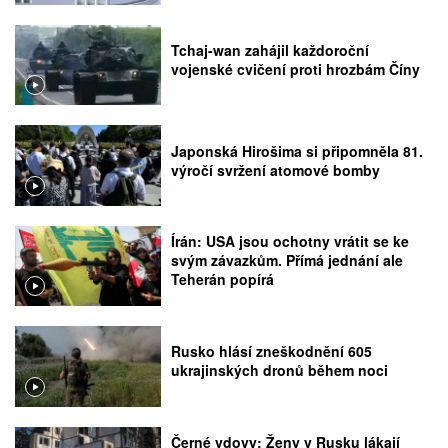
Tchaj-wan zahájil každoroční
vojenské cvičení proti hrozbám Číny
Japonská Hirošima si připomněla 81.
výročí svržení atomové bomby
Írán: USA jsou ochotny vrátit se ke
svým závazkům. Přímá jednání ale
Teherán popírá
Rusko hlásí zneškodnění 605
ukrajinských dronů během noci
Černé vdovy: Ženy v Rusku lákají