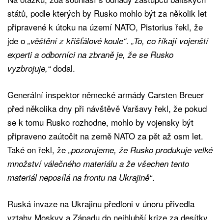
států, podle kterých by Rusko mohlo být za několik let
připravené k útoku na území NATO, Pistorius řekl, že
jde o
.
„věštění z křišťálové koule“
„To, co říkají vojenští
experti a odborníci na zbraně je, že se Rusko
dodal.
vyzbrojuje,“
Generální inspektor německé armády Carsten Breuer
před několika dny při návštěvě Varšavy řekl, že pokud
se k tomu Rusko rozhodne, mohlo by vojensky být
připraveno zaútočit na země NATO za pět až osm let.
Také on řekl, že
„pozorujeme, že Rusko produkuje velké
množství válečného materiálu a že všechen tento
.
materiál neposílá na frontu na Ukrajině“
Ruská invaze na Ukrajinu předloni v únoru přivedla
vztahy Moskvy a Západu do nejhlubší krize za desítky