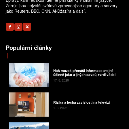
Zprávy, kam redaktoři denně píší články v lokálním jazyce.
Zdroje jsou největší světové zpravodajské agentury a servery
jako Reuters, BBC, CNN, Al-Džazíra a další.
Populární články
Náš mozek přenáší informace stejně
účinně jako u jiných savců, tvrdí vědci
17. 8. 2020
Rizika a léčba závislosti na televizi
1. 8. 2022