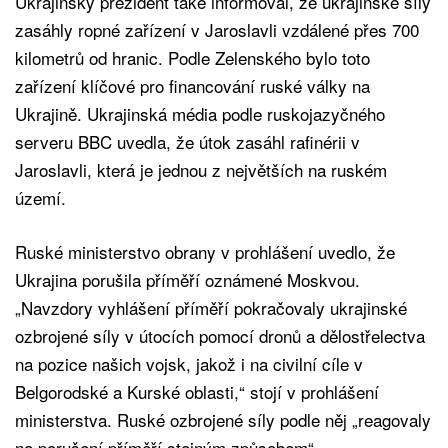
Ukrajinský prezident také informoval, že ukrajinské síly
zasáhly ropné zařízení v Jaroslavli vzdálené přes 700
kilometrů od hranic. Podle Zelenského bylo toto
zařízení klíčové pro financování ruské války na
Ukrajině. Ukrajinská média podle ruskojazyčného
serveru BBC uvedla, že útok zasáhl rafinérii v
Jaroslavli, která je jednou z největších na ruském
území.
Ruské ministerstvo obrany v prohlášení uvedlo, že
Ukrajina porušila příměří oznámené Moskvou.
„Navzdory vyhlášení příměří pokračovaly ukrajinské
ozbrojené síly v útocích pomocí dronů a dělostřelectva
na pozice našich vojsk, jakož i na civilní cíle v
Belgorodské a Kurské oblasti,“ stojí v prohlášení
ministerstva. Ruské ozbrojené síly podle něj „reagovaly
na porušení příměří stejným způsobem“.