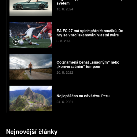
světem
15. 6. 2024
EA FC 27 má splnit přání fanoušků. Do
hry se vrací skenování vlastní tváře
6. 8. 2026
Co znamená běhat „snadným“ nebo
„konverzačním“ tempem
20. 8. 2022
Nejlepší čas na návštěvu Peru
24. 6. 2021
Nejnovější články