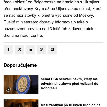
řadou oblastí od Belgorodské na hranicích s Ukrajinou,
přes anektovaný Krym až po Uljanovskou oblast, která
se nachází stovky kilometrů východně od Moskvy.
Ruské ministerstvo dopravy informovalo také o
pozastavení provozu na 13 letištích z důvodu útoku
dronů na řídící centra.
Doporučujeme
Senát USA schválil návrh, který má
odvrátit shutdown před volbami do
Kongresu
Mezi zabitými po ruských útocích na