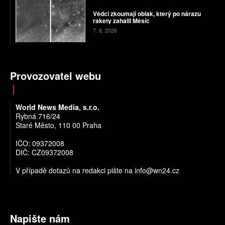
Vědci zkoumají oblak, který po nárazu
rakety zahalil Měsíc
7. 8. 2026
Provozovatel webu
World News Media, s.r.o.
Rybná 716/24
Staré Město, 110 00 Praha
IČO: 09372008
DIČ: CZ09372008
V případě dotazů na redakci pište na info@wn24.cz
Napište nám