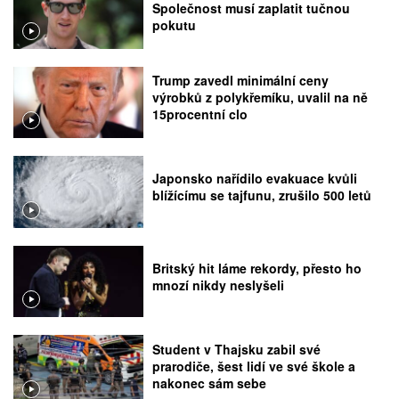
Společnost musí zaplatit tučnou
pokutu
Trump zavedl minimální ceny
výrobků z polykřemíku, uvalil na ně
15procentní clo
Japonsko nařídilo evakuace kvůli
blížícímu se tajfunu, zrušilo 500 letů
Britský hit láme rekordy, přesto ho
mnozí nikdy neslyšeli
Student v Thajsku zabil své
prarodiče, šest lidí ve své škole a
nakonec sám sebe