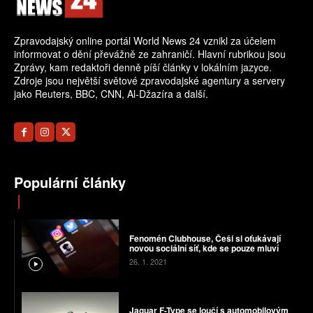
Zpravodajský online portál World News 24 vznikl za účelem
informovat o dění převážně ze zahraničí. Hlavní rubrikou jsou
Zprávy, kam redaktoři denně píší články v lokálním jazyce.
Zdroje jsou největší světové zpravodajské agentury a servery
jako Reuters, BBC, CNN, Al-Džazíra a další.
Populární články
Fenomén Clubhouse, Češi si oťukávají
novou sociální síť, kde se pouze mluví
26. 1. 2021
Jaguar F-Type se loučí s automobilovým