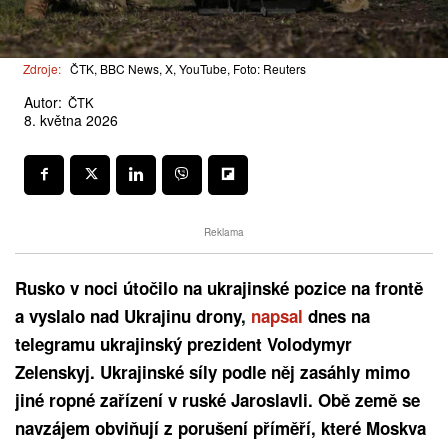
Zdroje:
ČTK, BBC News, X, YouTube, Foto: Reuters
Autor:
ČTK
8. května 2026
Reklama
Rusko v noci útočilo na ukrajinské pozice na frontě
a vyslalo nad Ukrajinu drony,
napsal
dnes na
telegramu ukrajinský prezident Volodymyr
Zelenskyj. Ukrajinské síly podle něj zasáhly mimo
jiné ropné zařízení v ruské Jaroslavli. Obě země se
navzájem obviňují z porušení příměří, které Moskva