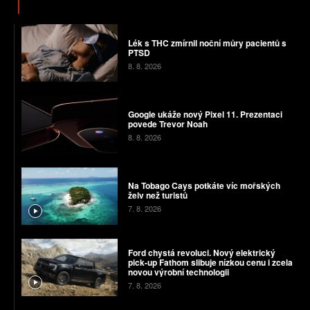
Lék s THC zmírnil noční můry pacientů s
PTSD
8. 8. 2026
Google ukáže nový Pixel 11. Prezentaci
povede Trevor Noah
8. 8. 2026
Na Tobago Cays potkáte víc mořských
želv než turistů
7. 8. 2026
Ford chystá revoluci. Nový elektrický
pick-up Fathom slibuje nízkou cenu i zcela
novou výrobní technologii
7. 8. 2026