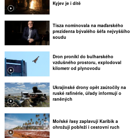
Kyjev je i dítě
Tisza nominovala na maďarského
prezidenta bývalého šéfa nejvyššího
soudu
Dron pronikl do bulharského
vzdušného prostoru, explodoval
kilometr od plynovodu
Ukrajinské drony opět zaútočily na
ruské rafinérie, úřady informují o
raněných
Mořské řasy zaplavují Karibik a
ohrožují pobřeží i cestovní ruch