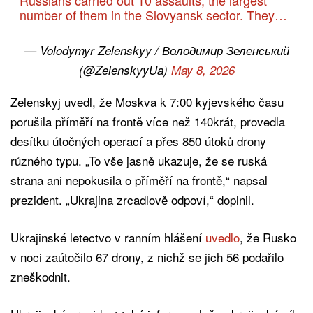
number of them in the Slovyansk sector. They…
— Volodymyr Zelenskyy / Володимир Зеленський
(@ZelenskyyUa)
May 8, 2026
Zelenskyj uvedl, že Moskva k 7:00 kyjevského času
porušila příměří na frontě více než 140krát, provedla
desítku útočných operací a přes 850 útoků drony
různého typu. „To vše jasně ukazuje, že se ruská
strana ani nepokusila o příměří na frontě,“ napsal
prezident. „Ukrajina zrcadlově odpoví,“ doplnil.
Ukrajinské letectvo v ranním hlášení
uvedlo
, že Rusko
v noci zaútočilo 67 drony, z nichž se jich 56 podařilo
zneškodnit.