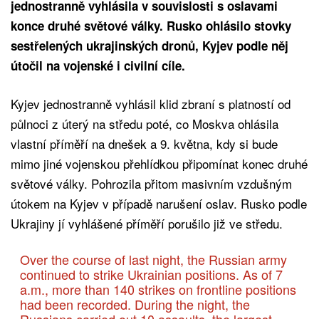
jednostranně vyhlásila v souvislosti s oslavami
konce druhé světové války. Rusko ohlásilo stovky
sestřelených ukrajinských dronů, Kyjev podle něj
útočil na vojenské i civilní cíle.
Kyjev jednostranně vyhlásil klid zbraní s platností od
půlnoci z úterý na středu poté, co Moskva ohlásila
vlastní příměří na dnešek a 9. května, kdy si bude
mimo jiné vojenskou přehlídkou připomínat konec druhé
světové války. Pohrozila přitom masivním vzdušným
útokem na Kyjev v případě narušení oslav. Rusko podle
Ukrajiny jí vyhlášené příměří porušilo již ve středu.
Over the course of last night, the Russian army
continued to strike Ukrainian positions. As of 7
a.m., more than 140 strikes on frontline positions
had been recorded. During the night, the
Russians carried out 10 assaults, the largest