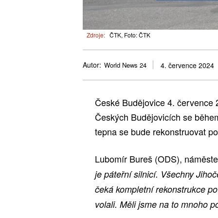
Zdroje:
ČTK, Foto: ČTK
Autor:
World News 24
4. července 2024
České Budějovice 4. července 
Českých Budějovicích se během 
tepna se bude rekonstruovat po
Lubomír Bureš (ODS), náměstek
je páteřní silnicí. Všechny Jiho
čeká kompletní rekonstrukce pov
volali. Měli jsme na to mnoho p