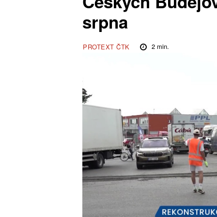
Českých Budějovi
srpna
2
min.
PROTEXT ČTK