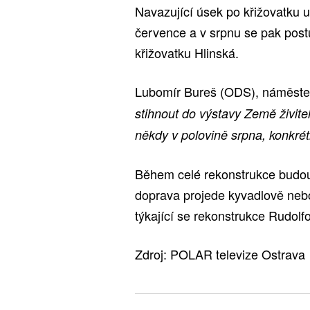
Navazující úsek po křižovatku u
července a v srpnu se pak post
křižovatku Hlinská.
Lubomír Bureš (ODS), náměstek
stihnout do výstavy Země živit
někdy v polovině srpna, konkrét
Během celé rekonstrukce budo
doprava projede kyvadlově nebo
týkající se rekonstrukce Rudolf
Zdroj: POLAR televize Ostrava