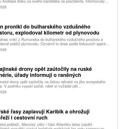
 Andráse Baku za svého kandidáta na prezidenta, informovaly
vé agentury. Očekává se, že András Baka bude v úterý zvolen v
 2026
mentu novou hlavou státu.
n pronikl do bulharského vzdušného
storu, explodoval kilometr od plynovodu
 dnes vnikl z Rumunska do bulharského vzdušného prostoru a
doval poblíž plynovodu. Oznámil to dnes podle tiskových agentur
rský premiér Rumen Radev. Dron podle něj nesl velké množství
 2026
nin, píše agentura DPA.
ajinské drony opět zaútočily na ruské
inérie, úřady informují o raněných
inské drony opět zaútočily na ilskou rafinérii na jihu evropského
. V podniku vypukl požár, nálet si vyžádal pět
ých, informoval krizový štáb Krasnodarského kraje. Další dva lidi
 2026
l dron v Zadonsku na Donu, oznámil gubernátor Lipecké oblasti
Artamonov. Ruské úřady informovaly o zničení stovek
inských dronů během uplynulé noci. Ukrajinské drony podle Kyjeva
ly rafinérie v Ilsku a v Syzrani.
ské řasy zaplavují Karibik a ohrožují
řeží i cestovní ruch
ské pobřeží, Mexický záliv i část Atlantiku letos zasáhl
řádně rozsáhlý výskyt hnědých mořských řas rodu sargassum.