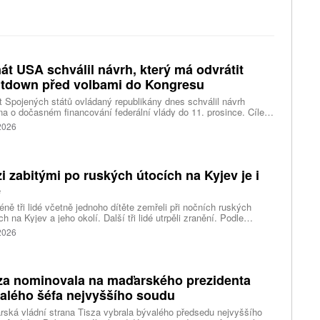
át USA schválil návrh, který má odvrátit
tdown před volbami do Kongresu
 Spojených států ovládaný republikány dnes schválil návrh
a o dočasném financování federální vlády do 11. prosince. Cílem
ení je předejít před listopadovými volbami do Kongresu
 2026
vanému shutdownu, tedy omezení chodu vlády v důsledku
váleného financování. Píše o tom agentura Reuters.
i zabitými po ruských útocích na Kyjev je i
ě
ně tři lidé včetně jednoho dítěte zemřeli při nočních ruských
ch na Kyjev a jeho okolí. Další tři lidé utrpěli zranění. Podle
inských úřadů Rusové použili mimo jiné balistické rakety.
 2026
za nominovala na maďarského prezidenta
alého šéfa nejvyššího soudu
ská vládní strana Tisza vybrala bývalého předsedu nejvyššího