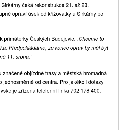
 Sirkárny čeká rekonstrukce 21. až 28.
upně opraví úsek od křižovatky u Sirkárny po
 primátorky Českých Budějovic:
„Chceme to
elka. Předpokládáme, že konec oprav by měl být
ně 11. srpna.“
u značené objízdné trasy a městská hromadná
 jednosměrně od centra. Pro jakékoli dotazy
ovské je zřízena telefonní linka 702 178 400.