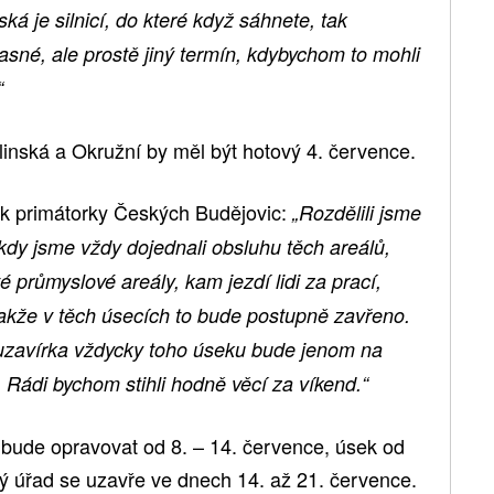
á je silnicí, do které když sáhnete, tak
jasné, ale prostě jiný termín, kdybychom to mohli
“
linská a Okružní by měl být hotový 4. července.
 primátorky Českých Budějovic:
„Rozdělili jsme
 kdy jsme vždy dojednali obsluhu těch areálů,
é průmyslové areály, kam jezdí lidi za prací,
akže v těch úsecích to bude postupně zavřeno.
 uzavírka vždycky toho úseku bude jenom na
Rádi bychom stihli hodně věcí za víkend.“
bude opravovat od 8. – 14. července, úsek od
ý úřad se uzavře ve dnech 14. až 21. července.