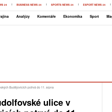
WS 24
BUSINESS NEWS 24
SPORTS NEWS 24
ESPORT NEWS 24
ajina
Analýzy
Komentáře
Ekonomika
Sport
Ma
ských Budějovicích potrvá do 11. srpna
dolfovské ulice v