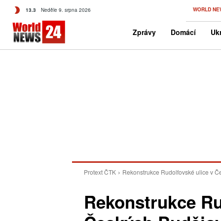
C
WORLD NE
13.3
Neděle 9. srpna 2026
Czech
Zprávy
Domácí
Ukr
Protext ČTK
Rekonstrukce Rudolfovské ulice v Če
Rekonstrukce Ru