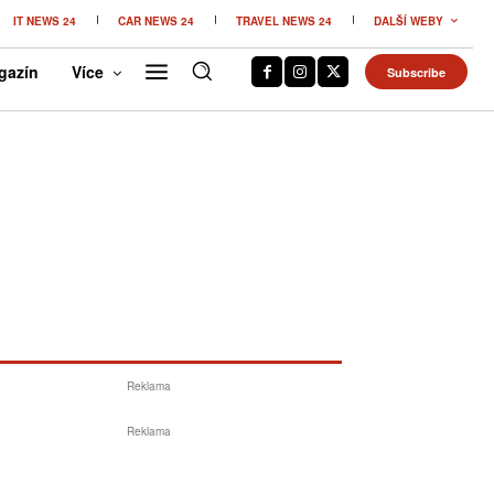
IT NEWS 24
CAR NEWS 24
TRAVEL NEWS 24
DALŠÍ WEBY
gazín
Více
Subscribe
Reklama
Reklama