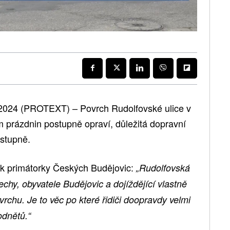
2024 (PROTEXT) – Povrch Rudolfovské ulice v
prázdnin postupně opraví, důležitá dopravní
stupně.
 primátorky Českých Budějovic:
„Rudolfovská
čechy, obyvatele Budějovic a dojíždějící vlastně
rchu. Je to věc po které řidiči doopravdy velmi
odnětů.“