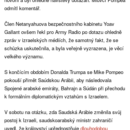
odmítl komentář.
Člen Netanyahuova bezpečnostního kabinetu Yoav
Gallant ovšem řekl pro Army Radio po dotazu ohledně
zpráv v izraelských médiích, že samotný fakt, že se
schůzka uskutečnila, a byla veřejně vyzrazena, je věcí
velkého významu.
S končícím obdobím Donalda Trumpa se Mike Pompeo
pokouší přimět Saúdskou Arábii, aby následovala
Spojené arabské emiráty, Bahrajn a Súdán při přechodu
k formálním diplomatickým vztahům s Izraelem.
V sobotu na otázku, zda Saudská Arábie změnila svůj
postoj k Izraeli, saudskoarabský ministr zahraničí
uvedl, že království upřednostňuje
dlouhodobou