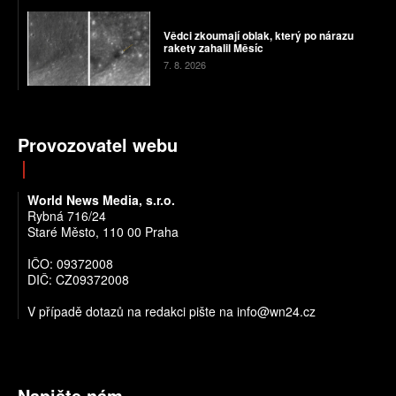
Vědci zkoumají oblak, který po nárazu
rakety zahalil Měsíc
7. 8. 2026
Provozovatel webu
World News Media, s.r.o.
Rybná 716/24
Staré Město, 110 00 Praha
IČO: 09372008
DIČ: CZ09372008
V případě dotazů na redakci pište na info@wn24.cz
Napište nám