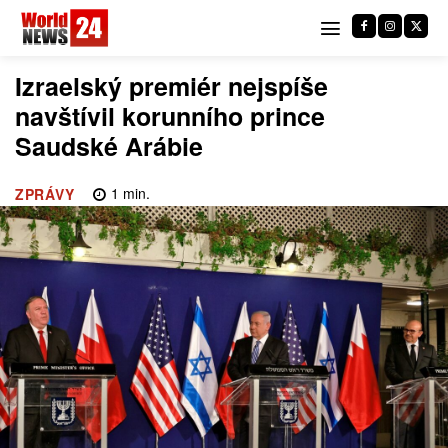
Izraelský premiér nejspíše
navštívil korunního prince
Saudské Arábie
1
min.
ZPRÁVY