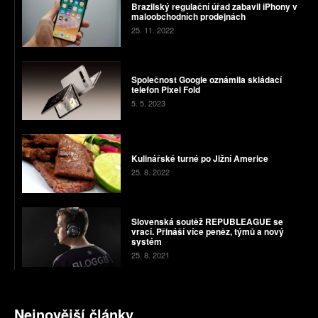
Brazilský regulační úřad zabavil iPhony v
maloobchodních prodejnách
25. 11. 2022
Společnost Google oznámila skládací
telefon Pixel Fold
5. 5. 2023
Kulinářské turné po Jižní Americe
25. 8. 2022
Slovenská soutěž REPUBLEAGUE se
vrací. Přináší více peněz, týmů a nový
systém
25. 8. 2021
Nejnovější články