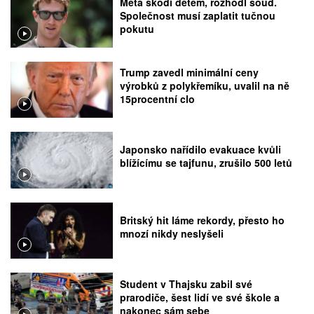
Meta škodí dětem, rozhodl soud.
Společnost musí zaplatit tučnou
pokutu
Trump zavedl minimální ceny
výrobků z polykřemíku, uvalil na ně
15procentní clo
Japonsko nařídilo evakuace kvůli
blížícímu se tajfunu, zrušilo 500 letů
Britský hit láme rekordy, přesto ho
mnozí nikdy neslyšeli
Student v Thajsku zabil své
prarodiče, šest lidí ve své škole a
nakonec sám sebe