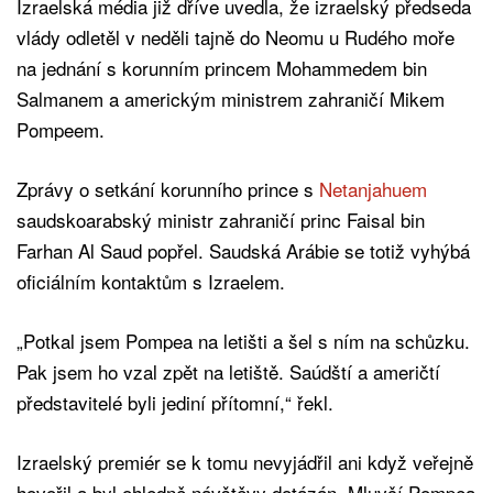
Izraelská média již dříve uvedla, že izraelský předseda
vlády odletěl v neděli tajně do Neomu u Rudého moře
na jednání s korunním princem Mohammedem bin
Salmanem a americkým ministrem zahraničí Mikem
Pompeem.
Zprávy o setkání korunního prince s
Netanjahuem
saudskoarabský ministr zahraničí princ Faisal bin
Farhan Al Saud popřel. Saudská Arábie se totiž vyhýbá
oficiálním kontaktům s Izraelem.
„Potkal jsem Pompea na letišti a šel s ním na schůzku.
Pak jsem ho vzal zpět na letiště. Saúdští a američtí
představitelé byli jediní přítomní,“ řekl.
Izraelský premiér se k tomu nevyjádřil ani když veřejně
hovořil a byl ohledně návštěvy dotázán. Mluvčí Pompea