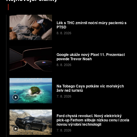
Lék s THC zmírnil noční můry pacientů s
PTSD
8. 8. 2026
Google ukáže nový Pixel 11. Prezentaci
povede Trevor Noah
8. 8. 2026
Na Tobago Cays potkáte víc mořských
želv než turistů
7. 8. 2026
Ford chystá revoluci. Nový elektrický
pick-up Fathom slibuje nízkou cenu i zcela
novou výrobní technologii
7. 8. 2026