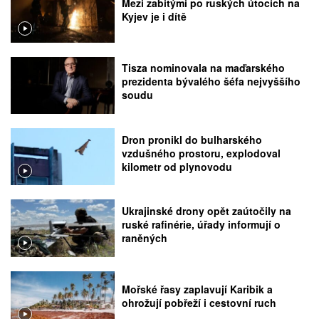
Mezi zabitými po ruských útocích na
Kyjev je i dítě
Tisza nominovala na maďarského
prezidenta bývalého šéfa nejvyššího
soudu
Dron pronikl do bulharského
vzdušného prostoru, explodoval
kilometr od plynovodu
Ukrajinské drony opět zaútočily na
ruské rafinérie, úřady informují o
raněných
Mořské řasy zaplavují Karibik a
ohrožují pobřeží i cestovní ruch