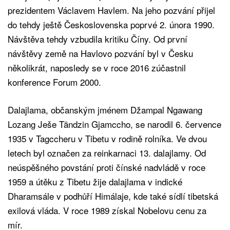
prezidentem Václavem Havlem. Na jeho pozvání přijel
do tehdy ještě Československa poprvé 2. února 1990.
Návštěva tehdy vzbudila kritiku Číny. Od první
návštěvy země na Havlovo pozvání byl v Česku
několikrát, naposledy se v roce 2016 zúčastnil
konference Forum 2000.
Dalajlama, občanským jménem Džampal Ngawang
Lozang Ješe Tändzin Gjamccho, se narodil 6. července
1935 v Tagccheru v Tibetu v rodině rolníka. Ve dvou
letech byl označen za reinkarnaci 13. dalajlamy. Od
neúspěšného povstání proti čínské nadvládě v roce
1959 a útěku z Tibetu žije dalajlama v indické
Dharamsále v podhůří Himálaje, kde také sídlí tibetská
exilová vláda. V roce 1989 získal Nobelovu cenu za
mír.