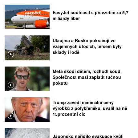
EasyJet souhlasil s převzetím za 5,7
miliardy liber
Ukrajina a Rusko pokračují ve
vzájemných útocích, terčem byly
sklady i lodě
Meta škodí dětem, rozhodl soud.
Společnost musí zaplatit tučnou
pokutu
Trump zavedl minimální ceny
výrobků z polykřemíku, uvalil na ně
15procentní clo
Japonsko nařídilo evakuace kvůli