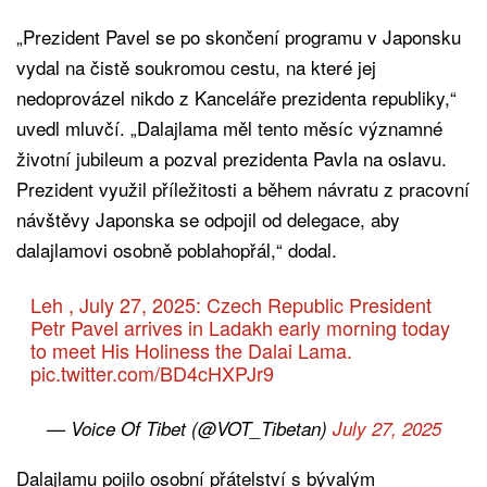
„Prezident Pavel se po skončení programu v Japonsku
vydal na čistě soukromou cestu, na které jej
nedoprovázel nikdo z Kanceláře prezidenta republiky,“
uvedl mluvčí. „Dalajlama měl tento měsíc významné
životní jubileum a pozval prezidenta Pavla na oslavu.
Prezident využil příležitosti a během návratu z pracovní
návštěvy Japonska se odpojil od delegace, aby
dalajlamovi osobně poblahopřál,“ dodal.
Leh , July 27, 2025: Czech Republic President
Petr Pavel arrives in Ladakh early morning today
to meet His Holiness the Dalai Lama.
pic.twitter.com/BD4cHXPJr9
— Voice Of Tibet (@VOT_Tibetan)
July 27, 2025
Dalajlamu pojilo osobní přátelství s bývalým