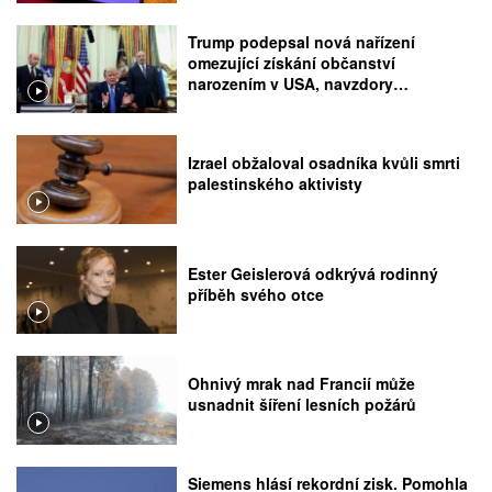
Trump podepsal nová nařízení
omezující získání občanství
narozením v USA, navzdory
rozhodnutí Nejvyššího soudu
Izrael obžaloval osadníka kvůli smrti
palestinského aktivisty
Ester Geislerová odkrývá rodinný
příběh svého otce
Ohnivý mrak nad Francií může
usnadnit šíření lesních požárů
Siemens hlásí rekordní zisk. Pomohla