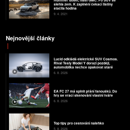
Hummer došel, hlásí GMC. Po SUV se
slehla zem. K zaplnění čekací listiny
stačila hodina
9. 4. 2021
Nejnovější články
Lucid odkládá elektrické SUV Cosmos.
Rival Tesly Model Y dorazí později,
automobilka nechce opakovat staré
chyby
6. 8. 2026
EA FC 27 má splnit přání fanoušků. Do
hry se vrací skenování vlastní tváře
6. 8. 2026
Top tipy pro cestování nalehko
5. 8. 2026