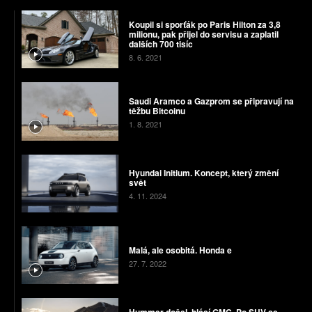
Koupil si sporťák po Paris Hilton za 3,8
milionu, pak přijel do servisu a zaplatil
dalších 700 tisíc
8. 6. 2021
Saudi Aramco a Gazprom se připravují na
těžbu Bitcoinu
1. 8. 2021
Hyundai Initium. Koncept, který změní
svět
4. 11. 2024
Malá, ale osobitá. Honda e
27. 7. 2022