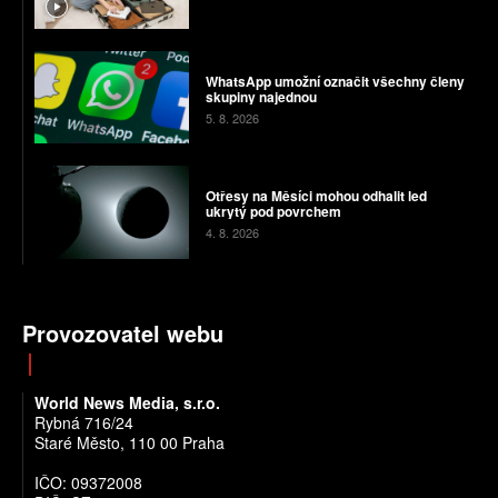
WhatsApp umožní označit všechny členy
skupiny najednou
5. 8. 2026
Otřesy na Měsíci mohou odhalit led
ukrytý pod povrchem
4. 8. 2026
Provozovatel webu
World News Media, s.r.o.
Rybná 716/24
Staré Město, 110 00 Praha
IČO: 09372008