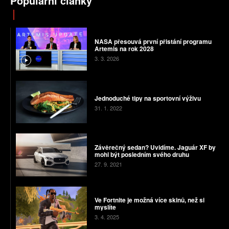
Populární články
NASA přesouvá první přistání programu
Artemis na rok 2028
3. 3. 2026
Jednoduché tipy na sportovní výživu
31. 1. 2022
Závěrečný sedan? Uvidíme. Jaguár XF by
mohl být posledním svého druhu
27. 9. 2021
Ve Fortnite je možná více skinů, než si
myslíte
3. 4. 2025