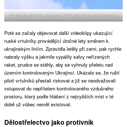
Vrtulník Ka-52. Foto: Russavia /
GFDL
(via Wikimedia Commons)
Poté se začaly objevovat další videoklipy ukazující
ruské vrtulníky provádějící útočné lety směrem k
ukrajinským liniím. Zpravidla letěly při zemi, pak rychle
nabraly výšku a jakmile vypálily salvy neřízených
raket, prudce se stáhly, aby se vyhnuly přeletu nad
územím kontrolovaným Ukrajinci. Ukázalo se, že ruští
piloti vrtulníků přestali riskovat a již se neodvažovali
vstupovat do nepřítelem kontrolovaného vzdušného
prostoru, který podle hlášení z nejvyšších míst v té
době už vůbec neměl existovat.
Dělostřelectvo jako protivník