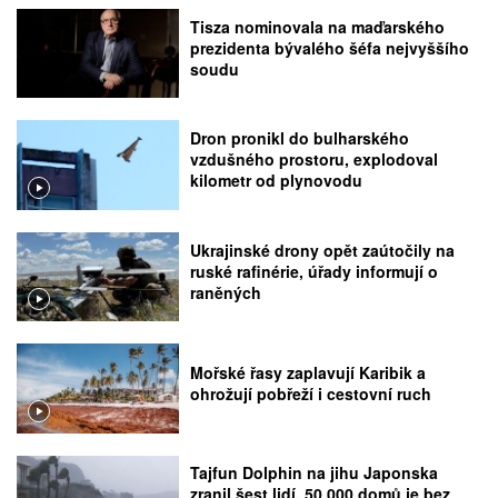
Tisza nominovala na maďarského
prezidenta bývalého šéfa nejvyššího
soudu
Dron pronikl do bulharského
vzdušného prostoru, explodoval
kilometr od plynovodu
Ukrajinské drony opět zaútočily na
ruské rafinérie, úřady informují o
raněných
Mořské řasy zaplavují Karibik a
ohrožují pobřeží i cestovní ruch
Tajfun Dolphin na jihu Japonska
zranil šest lidí, 50.000 domů je bez