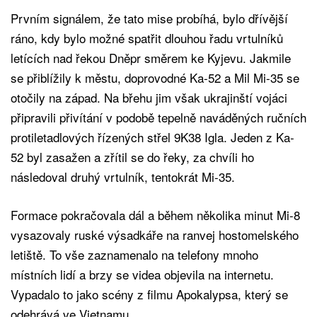
Prvním signálem, že tato mise probíhá, bylo dřívější
ráno, kdy bylo možné spatřit dlouhou řadu vrtulníků
letících nad řekou Dněpr směrem ke Kyjevu. Jakmile
se přiblížily k městu, doprovodné Ka-52 a Mil Mi-35 se
otočily na západ. Na břehu jim však ukrajinští vojáci
připravili přivítání v podobě tepelně naváděných ručních
protiletadlových řízených střel 9K38 Igla. Jeden z Ka-
52 byl zasažen a zřítil se do řeky, za chvíli ho
následoval druhý vrtulník, tentokrát Mi-35.
Formace pokračovala dál a během několika minut Mi-8
vysazovaly ruské výsadkáře na ranvej hostomelského
letiště. To vše zaznamenalo na telefony mnoho
místních lidí a brzy se videa objevila na internetu.
Vypadalo to jako scény z filmu Apokalypsa, který se
odehrává ve Vietnamu.