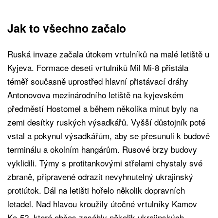
Jak to všechno začalo
Ruská invaze začala útokem vrtulníků na malé letiště u
Kyjeva. Formace deseti vrtulníků Mil Mi-8 přistála
téměř současně uprostřed hlavní přistávací dráhy
Antonovova mezinárodního letiště na kyjevském
předměstí Hostomel a během několika minut byly na
zemi desítky ruských výsadkářů. Vyšší důstojník poté
vstal a pokynul výsadkářům, aby se přesunuli k budově
terminálu a okolním hangárům. Rusové brzy budovy
vyklidili. Týmy s protitankovými střelami chystaly své
zbraně, připravené odrazit nevyhnutelný ukrajinský
protiútok. Dál na letišti hořelo několik dopravních
letadel. Nad hlavou kroužily útočné vrtulníky Kamov
Ka-52, které občas zasáhly několik ukrajinských