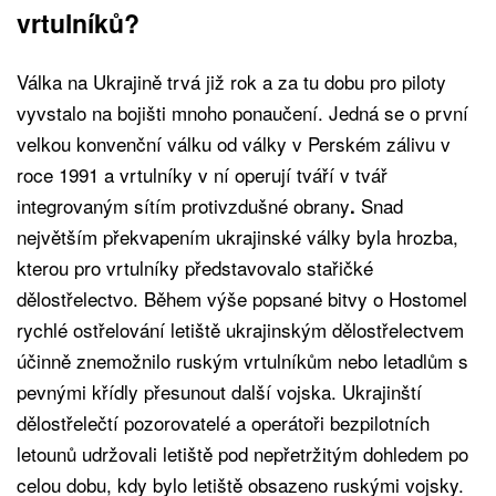
vrtulníků?
Válka na Ukrajině trvá již rok a za tu dobu pro piloty
vyvstalo na bojišti mnoho ponaučení. Jedná se o první
velkou konvenční válku od války v Perském zálivu v
roce 1991 a vrtulníky v ní operují tváří v tvář
integrovaným sítím protivzdušné obrany
Snad
.
největším překvapením ukrajinské války byla hrozba,
kterou pro vrtulníky představovalo stařičké
dělostřelectvo. Během výše popsané bitvy o Hostomel
rychlé ostřelování letiště ukrajinským dělostřelectvem
účinně znemožnilo ruským vrtulníkům nebo letadlům s
pevnými křídly přesunout další vojska. Ukrajinští
dělostřelečtí pozorovatelé a operátoři bezpilotních
letounů udržovali letiště pod nepřetržitým dohledem po
celou dobu, kdy bylo letiště obsazeno ruskými vojsky.