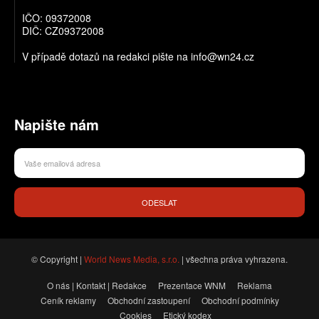
IČO: 09372008
DIČ: CZ09372008
V případě dotazů na redakci pište na info@wn24.cz
Napište nám
ODESLAT
© Copyright |
World News Media, s.r.o.
| všechna práva vyhrazena.
O nás | Kontakt | Redakce
Prezentace WNM
Reklama
Ceník reklamy
Obchodní zastoupení
Obchodní podmínky
Cookies
Etický kodex