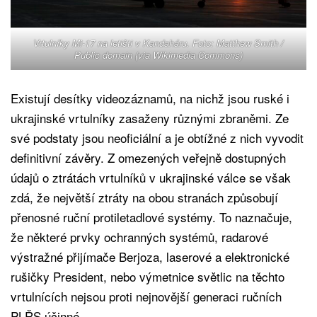
Vrtulníky Mi-17 na letišti v Kandaháru. Foto: Matthew Smith /
Public domain
(via Wikimedia Commons)
Existují desítky videozáznamů, na nichž jsou ruské i
ukrajinské vrtulníky zasaženy různými zbraněmi. Ze
své podstaty jsou neoficiální a je obtížné z nich vyvodit
definitivní závěry. Z omezených veřejně dostupných
údajů o ztrátách vrtulníků v ukrajinské válce se však
zdá, že největší ztráty na obou stranách způsobují
přenosné ruční protiletadlové systémy. To naznačuje,
že některé prvky ochranných systémů, radarové
výstražné přijímače Berjoza, laserové a elektronické
rušičky President, nebo výmetnice světlic na těchto
vrtulnících nejsou proti nejnovější generaci ručních
PLŘS účinné.