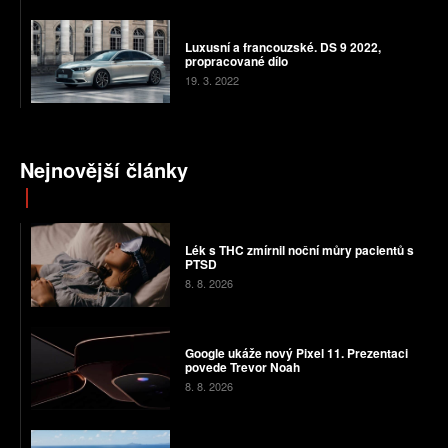
Luxusní a francouzské. DS 9 2022,
propracované dílo
19. 3. 2022
Nejnovější články
Lék s THC zmírnil noční můry pacientů s
PTSD
8. 8. 2026
Google ukáže nový Pixel 11. Prezentaci
povede Trevor Noah
8. 8. 2026