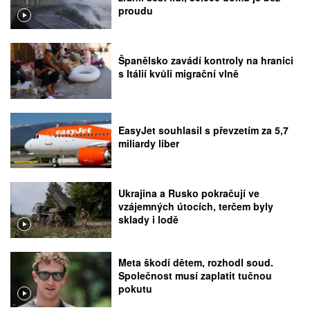
proudu
Španělsko zavádí kontroly na hranici
s Itálií kvůli migrační vlně
EasyJet souhlasil s převzetím za 5,7
miliardy liber
Ukrajina a Rusko pokračují ve
vzájemných útocích, terčem byly
sklady i lodě
Meta škodí dětem, rozhodl soud.
Společnost musí zaplatit tučnou
pokutu