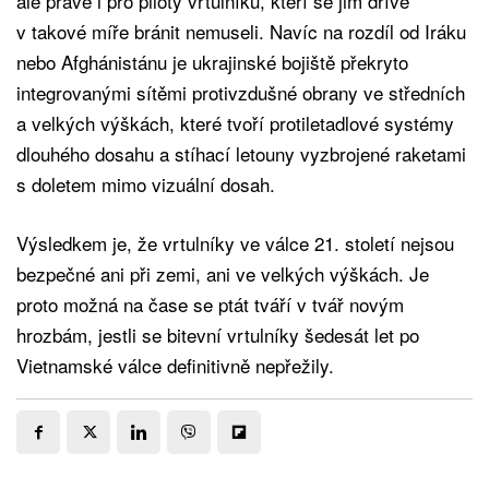
ale právě i pro piloty vrtulníků, kteří se jim dříve
v takové míře bránit nemuseli. Navíc na rozdíl od Iráku
nebo Afghánistánu je ukrajinské bojiště překryto
integrovanými sítěmi protivzdušné obrany ve středních
a velkých výškách, které tvoří protiletadlové systémy
dlouhého dosahu a stíhací letouny vyzbrojené raketami
s doletem mimo vizuální dosah.
Výsledkem je, že vrtulníky ve válce 21. století nejsou
bezpečné ani při zemi, ani ve velkých výškách. Je
proto možná na čase se ptát tváří v tvář novým
hrozbám, jestli se bitevní vrtulníky šedesát let po
Vietnamské válce definitivně nepřežily.