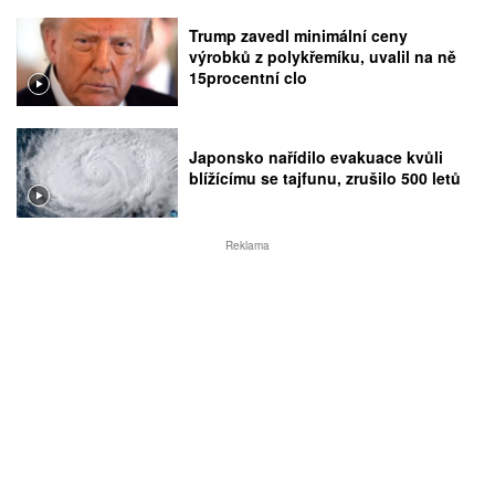
Trump zavedl minimální ceny
výrobků z polykřemíku, uvalil na ně
15procentní clo
Japonsko nařídilo evakuace kvůli
blížícímu se tajfunu, zrušilo 500 letů
Reklama