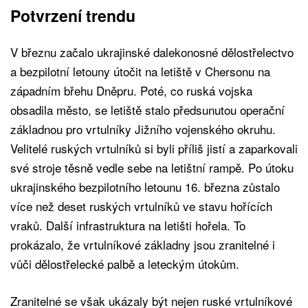
Potvrzení trendu
V březnu začalo ukrajinské dalekonosné dělostřelectvo
a bezpilotní letouny útočit na letiště v Chersonu na
západním břehu Dněpru. Poté, co ruská vojska
obsadila město, se letiště stalo předsunutou operační
základnou pro vrtulníky Jižního vojenského okruhu.
Velitelé ruských vrtulníků si byli příliš jistí a zaparkovali
své stroje těsně vedle sebe na letištní rampě. Po útoku
ukrajinského bezpilotního letounu 16. března zůstalo
více než deset ruských vrtulníků ve stavu hořících
vraků. Další infrastruktura na letišti hořela. To
prokázalo, že vrtulníkové základny jsou zranitelné i
vůči dělostřelecké palbě a leteckým útokům.
Zranitelné se však ukázaly být nejen ruské vrtulníkové