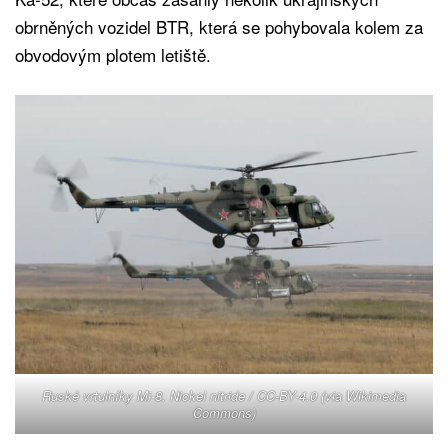
obrněných vozidel BTR, která se pohybovala kolem za
obvodovým plotem letiště.
Ruské vrtulníky Mi-8. Nickel nitride /
CC-BY-4.0
(via Wikimedia
Commons)