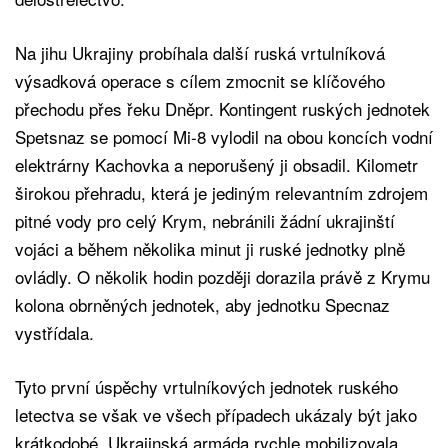
Na jihu Ukrajiny probíhala další ruská vrtulníková
výsadková operace s cílem zmocnit se klíčového
přechodu přes řeku Dněpr. Kontingent ruských jednotek
Spetsnaz se pomocí Mi-8 vylodil na obou koncích vodní
elektrárny Kachovka a neporušený ji obsadil. Kilometr
širokou přehradu, která je jediným relevantním zdrojem
pitné vody pro celý Krym, nebránili žádní ukrajinští
vojáci a během několika minut ji ruské jednotky plně
ovládly. O několik hodin později dorazila právě z Krymu
kolona obrněných jednotek, aby jednotku Specnaz
vystřídala.
Tyto první úspěchy vrtulníkových jednotek ruského
letectva se však ve všech případech ukázaly být jako
krátkodobé. Ukrajinská armáda rychle mobilizovala