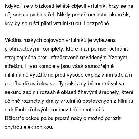
Kdykoli se v blízkosti letiště objevil vrtulník, brzy se na
něj snesla palba střel. Nikdy prostě nenastal okamžik,
kdy by se ruští piloti vrtulníků cítili bezpečně.
Většina ruských bojových vrtulníků je vybavena
protiraketovými komplety, které mají pomoci ochránit
stroj zejména proti infračerveně naváděným řízeným
střelám. I tyto komplety jsou však samozřejmě
minimálně využitelné proti vysoce explozivním střelám
polního dělostřelectva. Ty dokázaly během několika
sekund zaplnit rozsáhlé oblasti žhavými šrapnely, které
účinně rozmetaly draky vrtulníků postavených z hliníku
a dalších křehkých kompozitních materiálů.
Dělostřeleckou palbu prostě nebylo možné porazit
chytrou elektronikou.