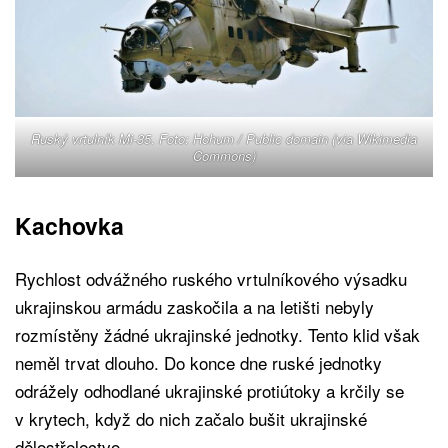
Ruský vrtulník Mi-35. Foto: Hohum /
Public domain
(via Wikimedia
Commons)
Kachovka
Rychlost odvážného ruského vrtulníkového výsadku
ukrajinskou armádu zaskočila a na letišti nebyly
rozmístěny žádné ukrajinské jednotky. Tento klid však
neměl trvat dlouho. Do konce dne ruské jednotky
odrážely odhodlané ukrajinské protiútoky a krčily se
v krytech, když do nich začalo bušit ukrajinské
dělostřelectvo.