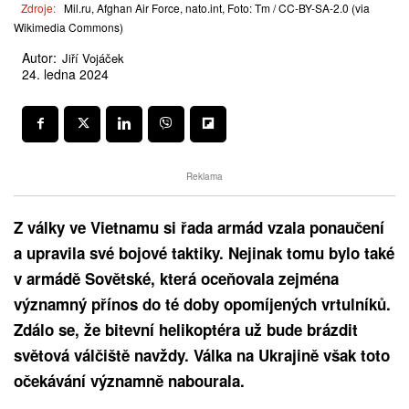
Zdroje:
Mil.ru, Afghan Air Force, nato.int, Foto: Tm / CC-BY-SA-2.0 (via
Wikimedia Commons)
Autor:
Jiří Vojáček
24. ledna 2024
Reklama
Z války ve Vietnamu si řada armád vzala ponaučení
a upravila své bojové taktiky. Nejinak tomu bylo také
v armádě Sovětské, která oceňovala zejména
významný přínos do té doby opomíjených vrtulníků.
Zdálo se, že bitevní helikoptéra už bude brázdit
světová válčiště navždy. Válka na Ukrajině však toto
očekávání významně nabourala.