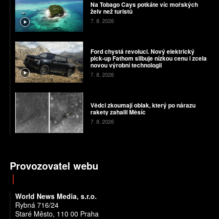
Na Tobago Cays potkáte víc mořských
želv než turistů
7. 8. 2026
Ford chystá revoluci. Nový elektrický
pick-up Fathom slibuje nízkou cenu i zcela
novou výrobní technologii
7. 8. 2026
Vědci zkoumají oblak, který po nárazu
rakety zahalil Měsíc
7. 8. 2026
Provozovatel webu
World News Media, s.r.o.
Rybná 716/24
Staré Město, 110 00 Praha