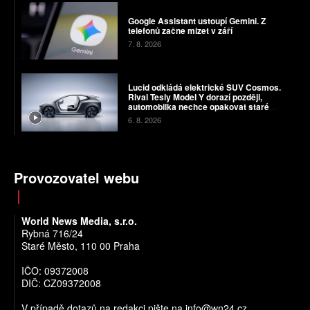
Google Assistant ustoupí Gemini. Z
telefonů začne mizet v září
7. 8. 2026
Lucid odkládá elektrické SUV Cosmos.
Rival Tesly Model Y dorazí později,
automobilka nechce opakovat staré
chyby
6. 8. 2026
Provozovatel webu
World News Media, s.r.o.
Rybná 716/24
Staré Město, 110 00 Praha
IČO: 09372008
DIČ: CZ09372008
V případě dotazů na redakci pište na info@wn24.cz