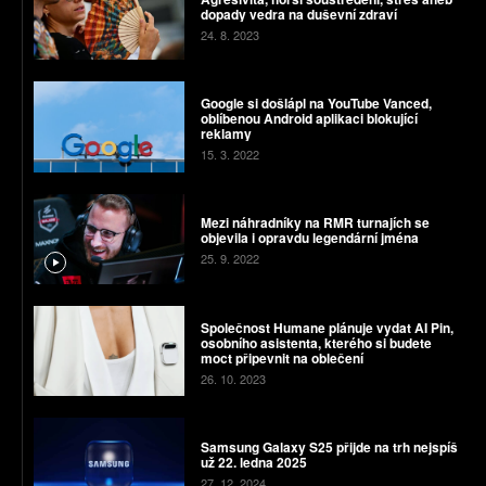
dopady vedra na duševní zdraví
24. 8. 2023
Google si došlápl na YouTube Vanced,
oblíbenou Android aplikaci blokující
reklamy
15. 3. 2022
Mezi náhradníky na RMR turnajích se
objevila i opravdu legendární jména
25. 9. 2022
Společnost Humane plánuje vydat AI Pin,
osobního asistenta, kterého si budete
moct připevnit na oblečení
26. 10. 2023
Samsung Galaxy S25 přijde na trh nejspíš
už 22. ledna 2025
27. 12. 2024