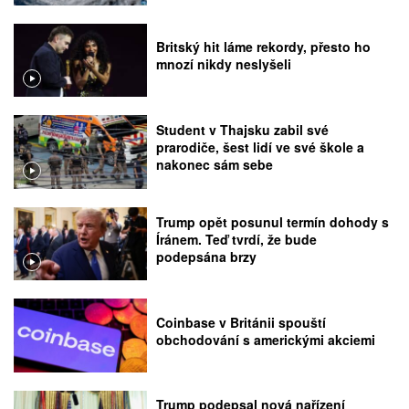
Britský hit láme rekordy, přesto ho
mnozí nikdy neslyšeli
Student v Thajsku zabil své
prarodiče, šest lidí ve své škole a
nakonec sám sebe
Trump opět posunul termín dohody s
Íránem. Teď tvrdí, že bude
podepsána brzy
Coinbase v Británii spouští
obchodování s americkými akciemi
Trump podepsal nová nařízení