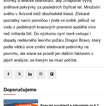
snímky a letecké skenování, aby zmapovali vývoj
sněhové pokrývky za posledních čtyřicet let. Množství
sněhu v Arizoně totiž dlouhodobě klesá. Získané
poznatky navíc pomohou i jinde ve světě, jelikož na
vodu z podobných krasových pramenů spoléhá více
než miliarda lidí. Do výzkumu nyní nově vstoupí i
dopady nedávného lesního požáru Dragon Bravo, který
podle vědců sice změní sledované podmínky na
povrchu, ale stane se prostě jen dalším faktorem v
jejich analýze, se kterým se musí počítat.
Doporučujeme
EasyJet souhlasil s převzetím za 5,7