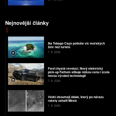
Nejnovější články
Na Tobago Cays potkáte víc mořských
želv než turistů
7. 8. 2026
Ford chystá revoluci. Nový elektrický
pick-up Fathom slibuje nízkou cenu i zcela
novou výrobní technologii
7. 8. 2026
Vědci zkoumají oblak, který po nárazu
rakety zahalil Měsíc
7. 8. 2026