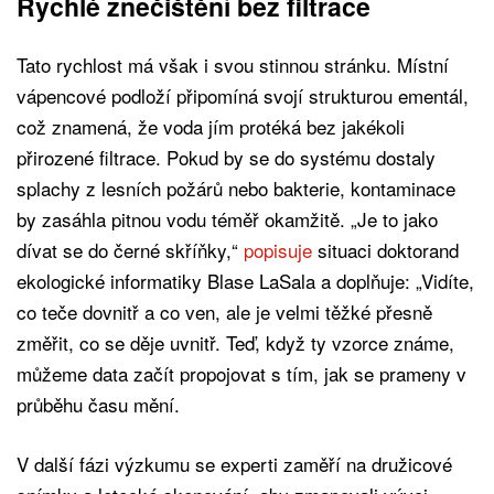
Rychlé znečištění bez filtrace
Tato rychlost má však i svou stinnou stránku. Místní
vápencové podloží připomíná svojí strukturou ementál,
což znamená, že voda jím protéká bez jakékoli
přirozené filtrace. Pokud by se do systému dostaly
splachy z lesních požárů nebo bakterie, kontaminace
by zasáhla pitnou vodu téměř okamžitě. „Je to jako
dívat se do černé skříňky,“
popisuje
situaci doktorand
ekologické informatiky Blase LaSala a doplňuje: „Vidíte,
co teče dovnitř a co ven, ale je velmi těžké přesně
změřit, co se děje uvnitř. Teď, když ty vzorce známe,
můžeme data začít propojovat s tím, jak se prameny v
průběhu času mění.
V další fázi výzkumu se experti zaměří na družicové