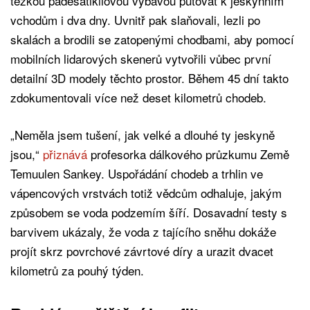
těžkou padesátikilovou výbavou putovat k jeskynním
vchodům i dva dny. Uvnitř pak slaňovali, lezli po
skalách a brodili se zatopenými chodbami, aby pomocí
mobilních lidarových skenerů vytvořili vůbec první
detailní 3D modely těchto prostor. Během 45 dní takto
zdokumentovali více než deset kilometrů chodeb.
„Neměla jsem tušení, jak velké a dlouhé ty jeskyně
jsou,“
přiznává
profesorka dálkového průzkumu Země
Temuulen Sankey. Uspořádání chodeb a trhlin ve
vápencových vrstvách totiž vědcům odhaluje, jakým
způsobem se voda podzemím šíří. Dosavadní testy s
barvivem ukázaly, že voda z tajícího sněhu dokáže
projít skrz povrchové závrtové díry a urazit dvacet
kilometrů za pouhý týden.