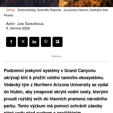
Zdroje:
ScienceDaily, Scientific Reports - za pomoci Gemini, Ilustrační foto:
Pexels
Autor:
Julie Šenkeříková
5. června 2026
Reklama
Podzemní jeskynní systémy v Grand Canyonu
ukrývají klíč k přežití celého tamního ekosystému.
Vědecký tým z Northern Arizona University se vydal
do hlubin, aby zmapoval skryté vodní cesty, kterými
proudí roztátý sníh do hlavních pramenů národního
parku. Tento výzkum má pomoci ochránit zásoby
pitné vody před suchem a znečištěním.