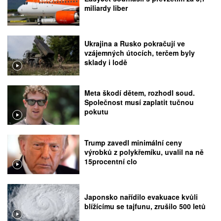
miliardy liber
Ukrajina a Rusko pokračují ve
vzájemných útocích, terčem byly
sklady i lodě
Meta škodí dětem, rozhodl soud.
Společnost musí zaplatit tučnou
pokutu
Trump zavedl minimální ceny
výrobků z polykřemíku, uvalil na ně
15procentní clo
Japonsko nařídilo evakuace kvůli
blížícímu se tajfunu, zrušilo 500 letů