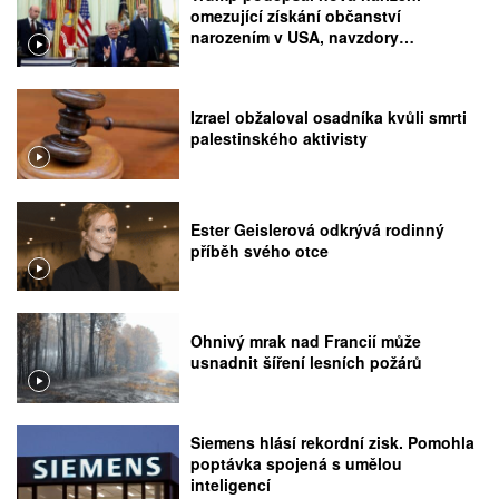
omezující získání občanství
narozením v USA, navzdory
rozhodnutí Nejvyššího soudu
Izrael obžaloval osadníka kvůli smrti
palestinského aktivisty
Ester Geislerová odkrývá rodinný
příběh svého otce
Ohnivý mrak nad Francií může
usnadnit šíření lesních požárů
Siemens hlásí rekordní zisk. Pomohla
poptávka spojená s umělou
inteligencí