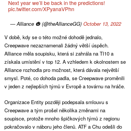
Next year we’ll be back in the predictions!
pic.twitter.com/XPyanaVPhn
— Alliance 🎃 (@theAllianceGG)
October 13, 2022
V době, kdy se o této možné dohodě jednalo,
Creepwave nezaznamenali žádný větší úspěch.
Alliance měla soupisku, která si zahrála na TI10 a
získala umístění v top 12. A vzhledem k okolnostem se
Alliance rozhodla pro možnost, která dávala největší
smysl. Poté, co dohoda padla, se Creepwave proměnili
v jeden z nejlepších týmů v Evropě a továrnu na hráče.
Organizace Entity později podepsala smlouvu s
Creepwave a tým prošel několika změnami na
soupisce, protože mnoho špičkových týmů z regionu
pokračovalo v náboru jeho členů. ATF a Chu odešli do