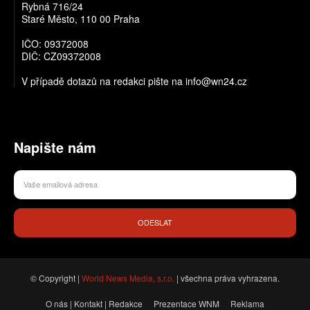
Rybná 716/24
Staré Město, 110 00 Praha
IČO: 09372008
DIČ: CZ09372008
V případě dotazů na redakci pište na info@wn24.cz
Napište nám
ODESLAT
© Copyright |
World News Media, s.r.o.
| všechna práva vyhrazena.
O nás | Kontakt | Redakce
Prezentace WNM
Reklama