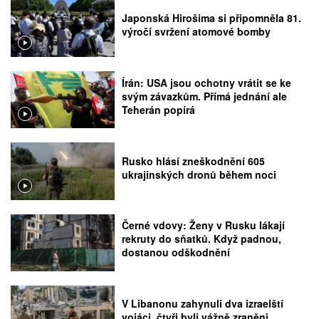
Japonská Hirošima si připomněla 81.
výročí svržení atomové bomby
Írán: USA jsou ochotny vrátit se ke
svým závazkům. Přímá jednání ale
Teherán popírá
Rusko hlásí zneškodnění 605
ukrajinských dronů během noci
Černé vdovy: Ženy v Rusku lákají
rekruty do sňatků. Když padnou,
dostanou odškodnění
V Libanonu zahynuli dva izraelští
vojáci, čtyři byli vážně zraněni