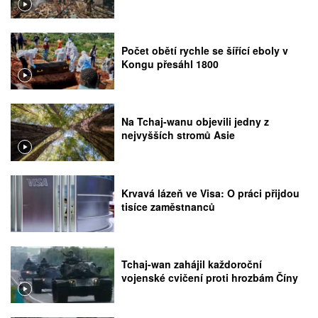
Počet obětí rychle se šířící eboly v
Kongu přesáhl 1800
Na Tchaj-wanu objevili jedny z
nejvyšších stromů Asie
Krvavá lázeň ve Visa: O práci přijdou
tisíce zaměstnanců
Tchaj-wan zahájil každoroční
vojenské cvičení proti hrozbám Číny