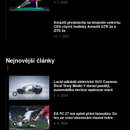
5. 7. 2023
Amazfit představila na letošním veletrhu
CES chytré hodinky Amazfit GTR 2e a
GTS 2e
12. 1. 2021
Nejnovější články
Lucid odkládá elektrické SUV Cosmos.
Rival Tesly Model Y dorazí později,
automobilka nechce opakovat staré
chyby
6. 8. 2026
EA FC 27 má splnit přání fanoušků. Do
hry se vrací skenování vlastní tváře
6. 8. 2026