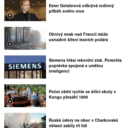
Ester Geislerová odkrývá rodinný
příběh svého otce
Ohnivý mrak nad Francií může
usnadnit šíření lesních požárů
Siemens hlásí rekordní zisk. Pomohla
poptávka spojená s umělou
inteligencí
Počet obětí rychle se šířící eboly v
Kongu přesáhl 1800
Ruské údery na obec v Charkovské
oblasti zabily tři lidi