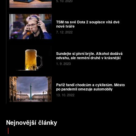
5. 10. 2020
TSM na své Dota 2 soupisce vítá dvě
nové tváře
7. 12. 2022
Sundejte si pivní brýle. Alkohol dodává
odvahu, ale nemění druhé v krásnější
1. 9. 2023
Paříž fandí chodcům a cyklistům. Město
po pandemii omezuje automobily
13. 10. 2022
Nejnovější články