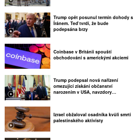
Trump opět posunul termín dohody s
Íránem. Teď tvrdí, že bude
podepsána brzy
Coinbase v Británii spouští
obchodování s americkými akciemi
Trump podepsal nová nařízení
omezující získání občanství
narozením v USA, navzdory
rozhodnutí Nejvyššího soudu
Izrael obžaloval osadníka kvůli smrti
palestinského aktivisty