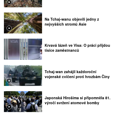
Na Tchaj-wanu objevili jedny z
nejvyšších stromů Asie
Krvavá lázeň ve Visa: O práci přijdou
tisíce zaměstnanců
Tchaj-wan zahájil každoroční
vojenské cvičení proti hrozbám Číny
Japonská Hirošima si připomněla 81.
výročí svržení atomové bomby