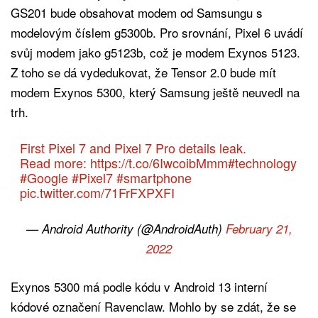
GS201 bude obsahovat modem od Samsungu s
modelovým číslem g5300b. Pro srovnání, Pixel 6 uvádí
svůj modem jako g5123b, což je modem Exynos 5123.
Z toho se dá vydedukovat, že Tensor 2.0 bude mít
modem Exynos 5300, který Samsung ještě neuvedl na
trh.
First Pixel 7 and Pixel 7 Pro details leak.
Read more:
https://t.co/6IwcoibMmm
#technology
#Google
#Pixel7
#smartphone
pic.twitter.com/71FrFXPXFI
— Android Authority (@AndroidAuth)
February 21,
2022
Exynos 5300 má podle kódu v Android 13 interní
kódové označení Ravenclaw. Mohlo by se zdát, že se