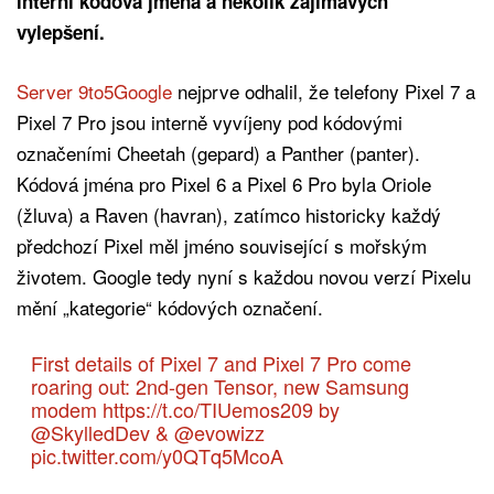
interní kódová jména a několik zajímavých
vylepšení.
Server 9to5Google
nejprve odhalil, že telefony Pixel 7 a
Pixel 7 Pro jsou interně vyvíjeny pod kódovými
označeními Cheetah (gepard) a Panther (panter).
Kódová jména pro Pixel 6 a Pixel 6 Pro byla Oriole
(žluva) a Raven (havran), zatímco historicky každý
předchozí Pixel měl jméno související s mořským
životem. Google tedy nyní s každou novou verzí Pixelu
mění „kategorie“ kódových označení.
First details of Pixel 7 and Pixel 7 Pro come
roaring out: 2nd-gen Tensor, new Samsung
modem
https://t.co/TIUemos209
by
@SkylledDev
&
@evowizz
pic.twitter.com/y0QTq5McoA