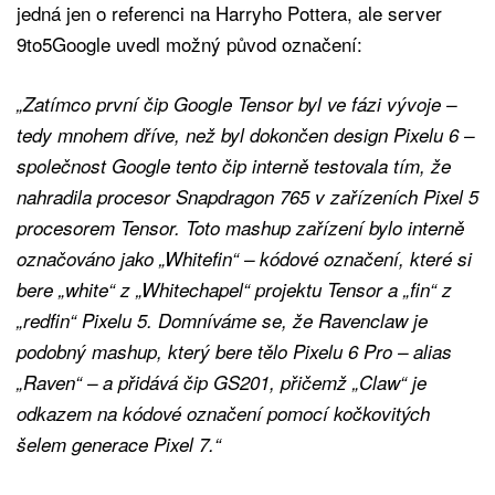
jedná jen o referenci na Harryho Pottera, ale server
9to5Google uvedl možný původ označení:
„Zatímco první čip Google Tensor byl ve fázi vývoje –
tedy mnohem dříve, než byl dokončen design Pixelu 6 –
společnost Google tento čip interně testovala tím, že
nahradila procesor Snapdragon 765 v zařízeních Pixel 5
procesorem Tensor. Toto mashup zařízení bylo interně
označováno jako „Whitefin“ – kódové označení, které si
bere „white“ z „Whitechapel“ projektu Tensor a „fin“ z
„redfin“ Pixelu 5. Domníváme se, že Ravenclaw je
podobný mashup, který bere tělo Pixelu 6 Pro – alias
„Raven“ – a přidává čip GS201, přičemž „Claw“ je
odkazem na kódové označení pomocí kočkovitých
šelem generace Pixel 7.“