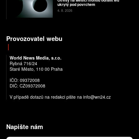
ukrytý pod povrchem
4. 8. 2026
Provozovatel webu
World News Media, s.r.o.
Rybná 716/24
Staré Město, 110 00 Praha
IČO: 09372008
DIČ: CZ09372008
V případě dotazů na redakci pište na info@wn24.cz
Napište nám