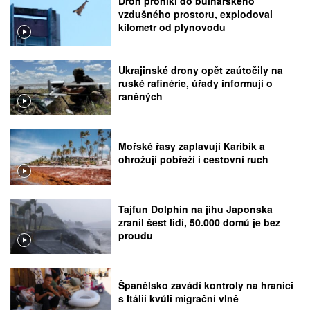
Dron pronikl do bulharského
vzdušného prostoru, explodoval
kilometr od plynovodu
Ukrajinské drony opět zaútočily na
ruské rafinérie, úřady informují o
raněných
Mořské řasy zaplavují Karibik a
ohrožují pobřeží i cestovní ruch
Tajfun Dolphin na jihu Japonska
zranil šest lidí, 50.000 domů je bez
proudu
Španělsko zavádí kontroly na hranici
s Itálií kvůli migrační vlně