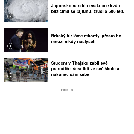
Japonsko nařídilo evakuace kvůli
blížícímu se tajfunu, zrušilo 500 letů
Britský hit láme rekordy, přesto ho
mnozí nikdy neslyšeli
Student v Thajsku zabil své
prarodiče, šest lidí ve své škole a
nakonec sám sebe
Reklama