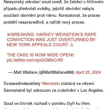
Newyorský odvolací soud uvedl, že žalobci v klíčovém
případu předvolali svědky, jejichž obvinění nebyla
součástí obvinění proti němu. Konstatoval, že proces
proběhl nespravedlivě, a nařídil nový proces.
🚨BREAKING: HARVEY WEINSTEIN’S RAPE
CONVICTION WAS JUST OVERTURNED BY
NEW YORK APPEALS COURT ⚠️
THE CASE IS NOW WIDE OPEN‼️
pic.twitter.com/qoGGWoCr95
— Matt Wallace (@MattWallace888)
April 25, 2024
Dvaasedmdesátiletý
Weinstein
zůstává ve vězení.
Samostatně byl odsouzen za znásilnění v Los Angeles.
Soud ve čtvrtek rozhodl v poměru čtyři ku třem.