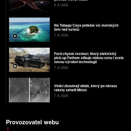
8. 8. 2026
Na Tobago Cays potkáte víc mořských
želv než turistů
7. 8. 2026
Ford chystá revoluci. Nový elektrický
pick-up Fathom slibuje nízkou cenu i zcela
novou výrobní technologii
7. 8. 2026
Vědci zkoumají oblak, který po nárazu
rakety zahalil Měsíc
7. 8. 2026
Provozovatel webu