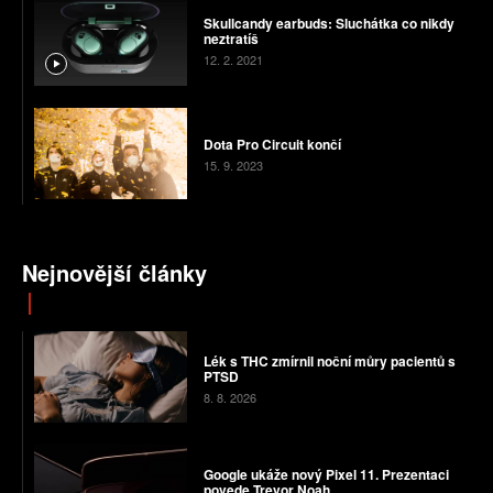
Skullcandy earbuds: Sluchátka co nikdy
neztratíš
12. 2. 2021
Dota Pro Circuit končí
15. 9. 2023
Nejnovější články
Lék s THC zmírnil noční můry pacientů s
PTSD
8. 8. 2026
Google ukáže nový Pixel 11. Prezentaci
povede Trevor Noah