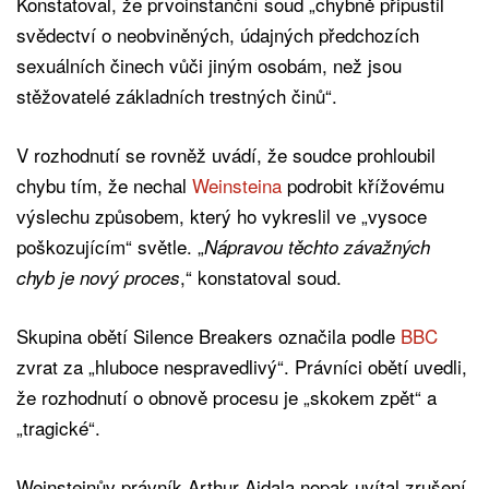
Konstatoval, že prvoinstanční soud „chybně připustil
svědectví o neobviněných, údajných předchozích
sexuálních činech vůči jiným osobám, než jsou
stěžovatelé základních trestných činů“.
V rozhodnutí se rovněž uvádí, že soudce prohloubil
chybu tím, že nechal
Weinsteina
podrobit křížovému
výslechu způsobem, který ho vykreslil ve „vysoce
poškozujícím“ světle. „
Nápravou těchto závažných
,“ konstatoval soud.
chyb je nový proces
Skupina obětí Silence Breakers označila podle
BBC
zvrat za „hluboce nespravedlivý“. Právníci obětí uvedli,
že rozhodnutí o obnově procesu je „skokem zpět“ a
„tragické“.
Weinsteinův právník Arthur Aidala nopak uvítal zrušení