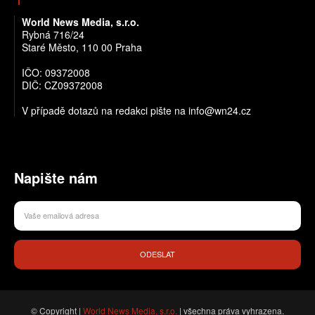
World News Media, s.r.o.
Rybná 716/24
Staré Město, 110 00 Praha
IČO: 09372008
DIČ: CZ09372008
V případě dotazů na redakci pište na info@wn24.cz
Napište nám
ODESLAT
© Copyright |
World News Media, s.r.o.
| všechna práva vyhrazena.