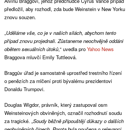
Alvinu Braggovi, jehož předchůdce Cyrus Vance případ
předložil, aby rozhodl, zda bude Weinstein v New Yorku
znovu souzen.
„
Uděláme vše, co je v našich silách, abychom tento
případ znovu projednali. Zůstaneme neochvějně oddáni
,“ uvedla pro
Yahoo News
obětem sexuálních útoků
Braggova mluvčí Emily Tuttleová.
Braggův úřad je samostatně uprostřed trestního řízení
o penězích za mlčení proti bývalému prezidentovi
Donaldu Trumpovi.
Douglas Wigdor, právník, který zastupoval osm
Weinsteinových obviněných, označil rozhodnutí soudu
za tragické. „
Soudy běžně připouštějí důkazy o dalších
neobviněných činech. Porota byla poučena o relevanci