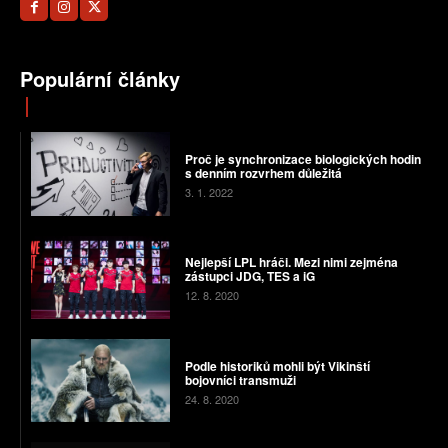
Populární články
Proč je synchronizace biologických hodin
s denním rozvrhem důležitá
3. 1. 2022
Nejlepší LPL hráči. Mezi nimi zejména
zástupci JDG, TES a iG
12. 8. 2020
Podle historiků mohli být Vikinští
bojovníci transmuži
24. 8. 2020