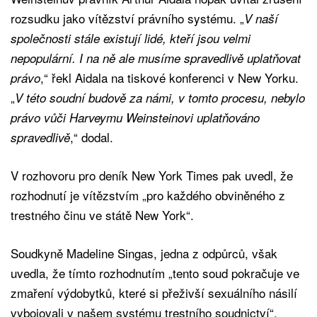
rozsudku jako vítězství právního systému. „
V naší
společnosti stále existují lidé, kteří jsou velmi
nepopulární. I na ně ale musíme spravedlivě uplatňovat
,“ řekl Aidala na tiskové konferenci v New Yorku.
právo
„
V této soudní budově za námi, v tomto procesu, nebylo
právo vůči Harveymu Weinsteinovi uplatňováno
,“ dodal.
spravedlivě
V rozhovoru pro deník New York Times pak uvedl, že
rozhodnutí je vítězstvím „pro každého obviněného z
trestného činu ve státě New York“.
Soudkyně Madeline Singas, jedna z odpůrců, však
uvedla, že tímto rozhodnutím „tento soud pokračuje ve
zmaření výdobytků, které si přeživší sexuálního násilí
vybojovali v našem systému trestního soudnictví“.