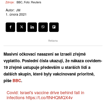
Zdroje:
BBC, Foto: Reuters
Autor:
JM
1. února 2021
Reklama
Masivní očkovací nasazení se Izraeli zřejmě
vyplatilo. Poslední čísla ukazují, že nákaza covidem-
19 zřejmě ustupuje především u starších lidí a
dalších skupin, které byly vakcinované prioritně,
píše
BBC
.
Covid: Israel's vaccine drive behind fall in
infections
https://t.co/ftNHQMQX4v