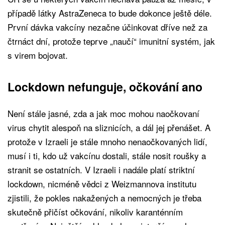
případě látky AstraZeneca to bude dokonce ještě déle.
První dávka vakcíny nezačne účinkovat dříve než za
čtrnáct dní, protože teprve „naučí“ imunitní systém, jak
s virem bojovat.
Lockdown nefunguje, očkování ano
Není stále jasné, zda a jak moc mohou naočkovaní
virus chytit alespoň na sliznicích, a dál jej přenášet. A
protože v Izraeli je stále mnoho nenaočkovaných lidí,
musí i ti, kdo už vakcínu dostali, stále nosit roušky a
stranit se ostatních. V Izraeli i nadále platí striktní
lockdown, nicméně vědci z Weizmannova institutu
zjistili, že pokles nakažených a nemocných je třeba
skutečně přičíst očkování, nikoliv karanténním