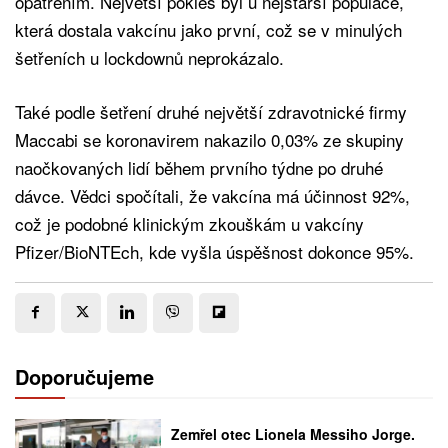
opatřením. Největší pokles byl u nejstarší populace,
která dostala vakcínu jako první, což se v minulých
šetřeních u lockdownů neprokázalo.
Také podle šetření druhé největší zdravotnické firmy
Maccabi se koronavirem nakazilo 0,03% ze skupiny
naočkovaných lidí během prvního týdne po druhé
dávce. Vědci spočítali, že vakcína má účinnost 92%,
což je podobné klinickým zkouškám u vakcíny
Pfizer/BioNTEch, kde vyšla úspěšnost dokonce 95%.
Doporučujeme
Zemřel otec Lionela Messiho Jorge.