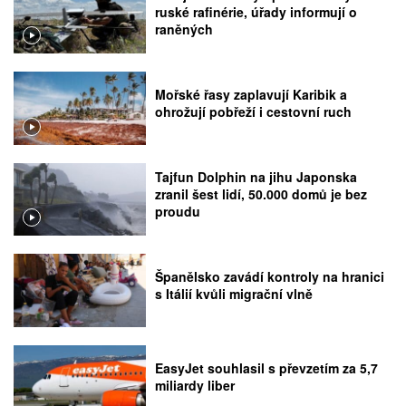
ruské rafinérie, úřady informují o
raněných
Mořské řasy zaplavují Karibik a
ohrožují pobřeží i cestovní ruch
Tajfun Dolphin na jihu Japonska
zranil šest lidí, 50.000 domů je bez
proudu
Španělsko zavádí kontroly na hranici
s Itálií kvůli migrační vlně
EasyJet souhlasil s převzetím za 5,7
miliardy liber