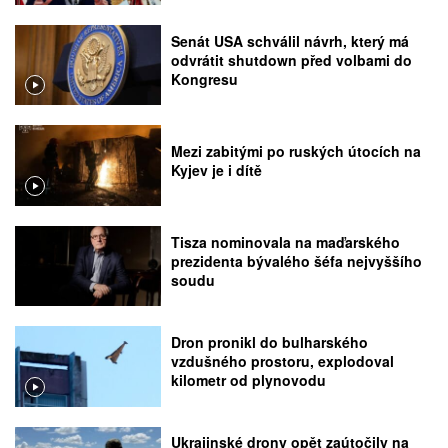
Senát USA schválil návrh, který má
odvrátit shutdown před volbami do
Kongresu
Mezi zabitými po ruských útocích na
Kyjev je i dítě
Tisza nominovala na maďarského
prezidenta bývalého šéfa nejvyššího
soudu
Dron pronikl do bulharského
vzdušného prostoru, explodoval
kilometr od plynovodu
Ukrajinské drony opět zaútočily na