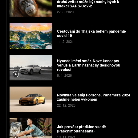
druhů zvířat může být náchylných k
infekci SARS-CoV-2
27. 8. 2020
Cestování do Thajska během pandemie
covid-19
11. 2. 2021
Hyundai mění směr. Nové koncepty
Venus a Earth naznačily designovou
revoluci
8. 4. 2026
Novinka ve stáji Porsche. Panamera 2024
zaujme nejen výkonem
22. 12. 2023
Jak provést předklon vsedě
(Paschimottanasana)
19. 11. 2021