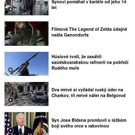
Synovi pomáhal v kariéře od jeho 14
let
Filmová The Legend of Zelda údajně
našla Ganondorfa
Húsíové tvrdí, že zasáhli
saúdskoarabskou rafinerii na pobřeží
Rudého moře
Dva mrtvé si vyžádal ruský úder na
Charkov, tři mrtvé nálet na Belgorod
Syn Joea Bidena promluvil o těžkém
boji svého otce s rakovinou