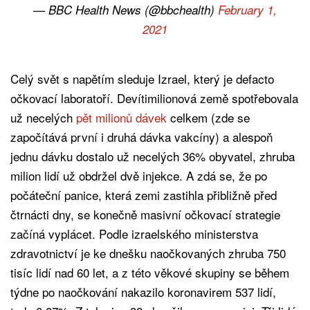
— BBC Health News (@bbchealth)
February 1,
2021
Celý svět s napětím sleduje Izrael, který je defacto
očkovací laboratoří. Devítimilionová země spotřebovala
už necelých
pět milionů dávek
celkem (zde se
započítává první i druhá dávka vakcíny) a alespoň
jednu dávku dostalo už necelých 36% obyvatel, zhruba
milion lidí už obdržel dvě injekce. A zdá se, že po
počáteční panice, která zemi zastihla přibližně před
čtrnácti dny, se konečně masivní očkovací strategie
začíná vyplácet. Podle izraelského ministerstva
zdravotnictví je ke dnešku naočkovaných zhruba 750
tisíc lidí nad 60 let, a z této věkové skupiny se během
týdne po naočkování nakazilo koronavirem 537 lidí,