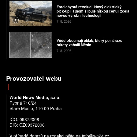
Ford chystá revoluci. Nový elektrický
pick-up Fathom slibuje nízkou cenu i zcela
novou výrobní technologii
7. 8. 2026
Vědci zkoumají oblak, který po nárazu
rakety zahalil Měsíc
7. 8. 2026
Provozovatel webu
World News Media, s.r.o.
Rybná 716/24
Staré Město, 110 00 Praha
IČO: 09372008
DIČ: CZ09372008
V případě dotazů na redakci pište na info@wn24.cz