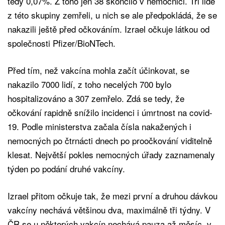
tedy 0,07%. Z toho jen 38 skončilo v nemocnici. Tři lidé
z této skupiny zemřeli, u nich se ale předpokládá, že se
nakazili ještě před očkováním. Izrael očkuje látkou od
společnosti Pfizer/BioNTech.
Před tím, než vakcína mohla začít účinkovat, se
nakazilo 7000 lidí, z toho necelých 700 bylo
hospitalizováno a 307 zemřelo. Zdá se tedy, že
očkování rapidně snížilo incidenci i úmrtnost na covid-
19. Podle ministerstva začala čísla nakažených i
nemocných po čtrnácti dnech po proočkování viditelně
klesat. Největší pokles nemocných úřady zaznamenaly
týden po podání druhé vakcíny.
Izrael přitom očkuje tak, že mezi první a druhou dávkou
vakcíny nechává většinou dva, maximálně tři týdny. V
ČR se u některých vakcín nechává pauza až měsíc, v