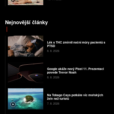
Nejnovější články
Lék s THC zmírnil noční můry pacientů s
PTSD
8. 8. 2026
Google ukáže nový Pixel 11. Prezentaci
povede Trevor Noah
8. 8. 2026
Na Tobago Cays potkáte víc mořských
želv než turistů
7. 8. 2026