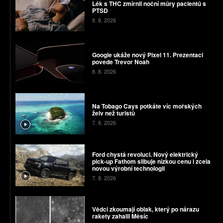
Lék s THC zmírnil noční můry pacientů s
PTSD
8. 8. 2026
Google ukáže nový Pixel 11. Prezentaci
povede Trevor Noah
8. 8. 2026
Na Tobago Cays potkáte víc mořských
želv než turistů
7. 8. 2026
Ford chystá revoluci. Nový elektrický
pick-up Fathom slibuje nízkou cenu i zcela
novou výrobní technologii
7. 8. 2026
Vědci zkoumají oblak, který po nárazu
rakety zahalil Měsíc