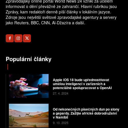
Zpravodajský online portál World News 24 vznikl za účelem
informovat o dění převážně ze zahraničí. Hlavní rubrikou jsou
Zprávy, kam redaktoři denně píší články v lokálním jazyce.
Zdroje jsou největší světové zpravodajské agentury a servery
jako Reuters, BBC, CNN, Al-Džazíra a další.
Populární články
Apple iOS 18 bude upřednostňovat
umělou inteligenci v zařízeních a
potenciálně spolupracovat s OpenAI
27. 4. 2024
Od nekonečných písečných dun po slony
a gepardy. Zažijte africké dobrodružství
v Namibii
9. 10. 2025