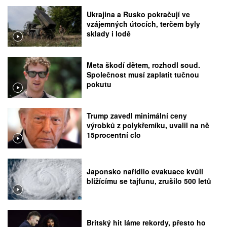
Ukrajina a Rusko pokračují ve
vzájemných útocích, terčem byly
sklady i lodě
Meta škodí dětem, rozhodl soud.
Společnost musí zaplatit tučnou
pokutu
Trump zavedl minimální ceny
výrobků z polykřemíku, uvalil na ně
15procentní clo
Japonsko nařídilo evakuace kvůli
blížícímu se tajfunu, zrušilo 500 letů
Britský hit láme rekordy, přesto ho