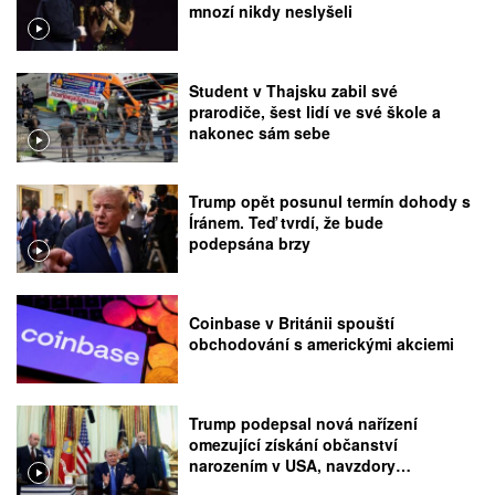
mnozí nikdy neslyšeli
Student v Thajsku zabil své
prarodiče, šest lidí ve své škole a
nakonec sám sebe
Trump opět posunul termín dohody s
Íránem. Teď tvrdí, že bude
podepsána brzy
Coinbase v Británii spouští
obchodování s americkými akciemi
Trump podepsal nová nařízení
omezující získání občanství
narozením v USA, navzdory
rozhodnutí Nejvyššího soudu