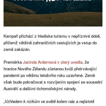
Kampaň přichází z hlediska turismu v nepříznivé době,
přičemž většině zahraničních cestujících je vstup do
země zakázán.
Premiérka
Jacinda Ardernová v úterý uvedla
, že
hranice Nového Zélandu zůstanou kvůli přetrvávající
pandemii po většinu letošního roku uzavřené. Země
však bude pokračovat s rozvíjením spojení se sousední
Austrálií a dalšími tichomořskými národy.
„Vzhledem k rizikům ve světě kolem nás a nejistotě