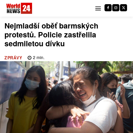
Nejmladší oběť barmských
protestů. Policie zastřelila
sedmiletou dívku
2
min.
ZPRÁVY