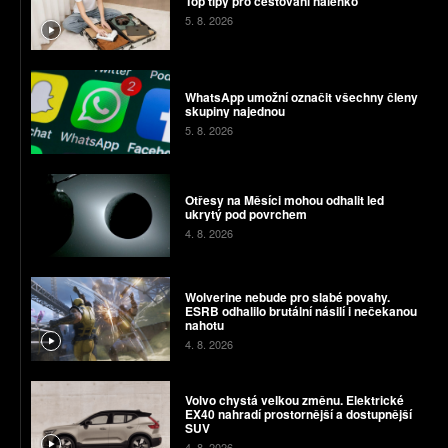
Top tipy pro cestování nalehko
5. 8. 2026
WhatsApp umožní označit všechny členy
skupiny najednou
5. 8. 2026
Otřesy na Měsíci mohou odhalit led
ukrytý pod povrchem
4. 8. 2026
Wolverine nebude pro slabé povahy.
ESRB odhalilo brutální násilí i nečekanou
nahotu
4. 8. 2026
Volvo chystá velkou změnu. Elektrické
EX40 nahradí prostornější a dostupnější
SUV
4. 8. 2026