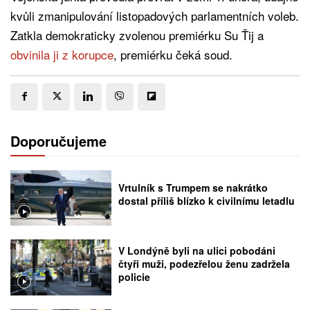
kvůli zmanipulování listopadových parlamentních voleb.
Zatkla demokraticky zvolenou premiérku Su Ťij a
obvinila ji z korupce
, premiérku čeká soud.
Doporučujeme
Vrtulník s Trumpem se nakrátko
dostal příliš blízko k civilnímu letadlu
V Londýně byli na ulici pobodáni
čtyři muži, podezřelou ženu zadržela
policie