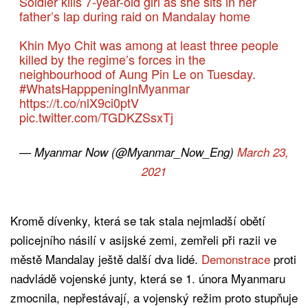
Soldier kills 7-year-old girl as she sits in her
father’s lap during raid on Mandalay home
Khin Myo Chit was among at least three people
killed by the regime’s forces in the
neighbourhood of Aung Pin Le on Tuesday.
#WhatsHapppeningInMyanmar
https://t.co/nlX9ci0ptV
pic.twitter.com/TGDKZSsxTj
— Myanmar Now (@Myanmar_Now_Eng)
March 23,
2021
Kromě dívenky, která se tak stala nejmladší obětí
policejního násilí v asijské zemi, zemřeli při razii ve
městě Mandalay ještě další dva lidé.
Demonstrace
proti
nadvládě vojenské junty, která se 1. února Myanmaru
zmocnila, nepřestávají, a vojenský režim proto stupňuje