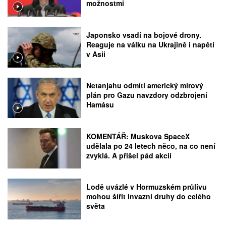
možnostmi
Japonsko vsadí na bojové drony.
Reaguje na válku na Ukrajině i napětí
v Asii
Netanjahu odmítl americký mírový
plán pro Gazu navzdory odzbrojení
Hamásu
KOMENTÁŘ: Muskova SpaceX
udělala po 24 letech něco, na co není
zvyklá. A přišel pád akcií
Lodě uvázlé v Hormuzském průlivu
mohou šířit invazní druhy do celého
světa