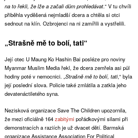
.“ V tu chvíli
na to řekli, že lže a začali dům prohledávat
přiběhla vyděšená nejmladší dcera a chtěla si otci
sednout na klín. Ozbrojenci na ni zamířili a vystřelili.
„Strašně mě to bolí, tati“
Její otec U Maung Ko Hashin Bai posléze pro noviny
Myanmar Muslim Media řekl, že dcera zemřela asi půl
hodiny poté v nemocnici. „
,“ byla
Strašně mě to bolí, tati
její poslední slova. Policie také zmlátila a zatkla jeho
devatenáctiletého syna.
Nezisková organizace Save The Children upozornila,
že mezi oficiálně 164
zabitými
pořádkovými silami při
demonstracích a raziích je už dvacet dětí. Barmská
organizace Assistance Association For Political