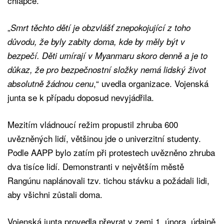
chlapce.
„
Smrt těchto dětí je obzvlášť znepokojující z toho
důvodu, že byly zabity doma, kde by měly být v
bezpečí. Děti umírají v Myanmaru skoro denně a je to
důkaz, že pro bezpečnostní složky nemá lidský život
,“ uvedla organizace. Vojenská
absolutně žádnou cenu
junta se k případu doposud nevyjádřila.
Mezitím vládnoucí režim propustil zhruba 600
uvězněných lidí, většinou jde o univerzitní studenty.
Podle AAPP bylo zatím při protestech uvězněno zhruba
dva tisíce lidí. Demonstranti v největším městě
Rangúnu naplánovali tzv. tichou stávku a požádali lidi,
aby všichni zůstali doma.
Vojenská junta provedla převrat v zemi 1. února, údajně