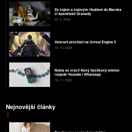
Za čajem a čajovým rituálem do Maroka
či španělské Granady
20. 2. 2024
Valorant přechází na Unreal Engine 5
16. 10. 2024
Nokia se vrací! Nový tlačítkový telefon
rozjede Youtube i Whatsapp
16. 11. 2020
Nejnovější články