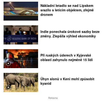
Nákladní letadlo se nad Lipskem
srazilo s letícím objektem, zřejmě
dronem
Indie ponechala úrokové sazby beze
změny. Zlepšila výhled ekonomiky
Při ruských úderech v Kyjevské
oblasti zahynulo nejméně 15 lidí
Úhyn slonů v Keni mohl způsobit
kyanid
Reklama