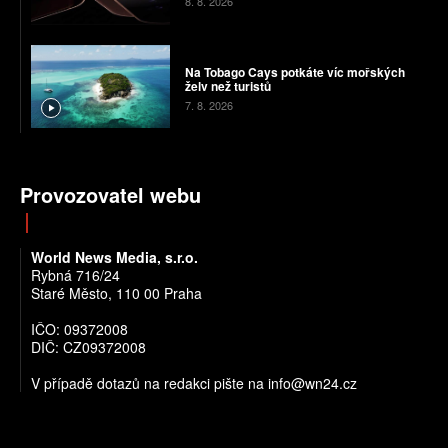
8. 8. 2026
Na Tobago Cays potkáte víc mořských
želv než turistů
7. 8. 2026
Provozovatel webu
World News Media, s.r.o.
Rybná 716/24
Staré Město, 110 00 Praha
IČO: 09372008
DIČ: CZ09372008
V případě dotazů na redakci pište na info@wn24.cz