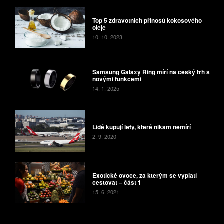
Top 5 zdravotních přínosů kokosového
oleje
10. 10. 2023
Samsung Galaxy Ring míří na český trh s
novými funkcemi
14. 1. 2025
Lidé kupují lety, které nikam nemíří
2. 9. 2020
Exotické ovoce, za kterým se vyplatí
cestovat – část 1
15. 6. 2021