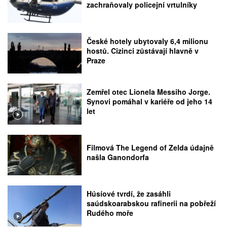
zachraňovaly policejní vrtulníky
České hotely ubytovaly 6,4 milionu
hostů. Cizinci zůstávají hlavně v
Praze
Zemřel otec Lionela Messiho Jorge.
Synovi pomáhal v kariéře od jeho 14
let
Filmová The Legend of Zelda údajně
našla Ganondorfa
Húsíové tvrdí, že zasáhli
saúdskoarabskou rafinerii na pobřeží
Rudého moře