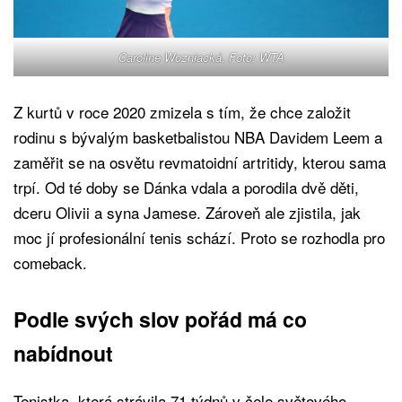
Caroline Wozniacká. Foto: WTA
Z kurtů v roce 2020 zmizela s tím, že chce založit
rodinu s bývalým basketbalistou NBA Davidem Leem a
zaměřit se na osvětu revmatoidní artritidy, kterou sama
trpí. Od té doby se Dánka vdala a porodila dvě děti,
dceru Olivii a syna Jamese. Zároveň ale zjistila, jak
moc jí profesionální tenis schází. Proto se rozhodla pro
comeback.
Podle svých slov pořád má co
nabídnout
Tenistka, která strávila 71 týdnů v čele světového