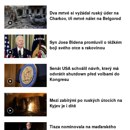
Dva mrtvé si vyžádal ruský úder na
Charkov, tři mrtvé nálet na Belgorod
Syn Joea Bidena promluvil o těžkém
boji svého otce s rakovinou
Senát USA schválil návrh, který má
odvrátit shutdown před volbami do
Kongresu
Mezi zabitými po ruských útocích na
Kyjev je i dítě
Tisza nominovala na maďarského