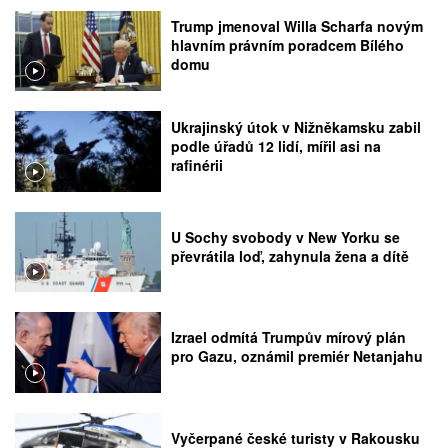
Trump jmenoval Willa Scharfa novým
hlavním právním poradcem Bílého
domu
Ukrajinský útok v Nižněkamsku zabil
podle úřadů 12 lidí, mířil asi na
rafinérii
U Sochy svobody v New Yorku se
převrátila loď, zahynula žena a dítě
Izrael odmítá Trumpův mírový plán
pro Gazu, oznámil premiér Netanjahu
Vyčerpané české turisty v Rakousku