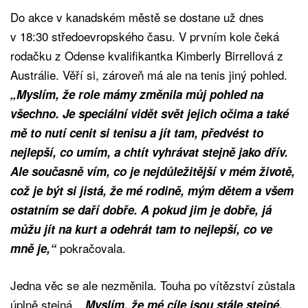
Do akce v kanadském městě se dostane už dnes
v 18:30 středoevropského času. V prvním kole čeká
rodačku z Odense kvalifikantka Kimberly Birrellová z
Austrálie. Věří si, zároveň má ale na tenis jiný pohled.
„Myslím, že role mámy změnila můj pohled na
všechno. Je speciální vidět svět jejich očima a také
mě to nutí cenit si tenisu a jít tam, předvést to
nejlepší, co umím, a chtít vyhrávat stejně jako dřív.
Ale současně vím, co je nejdůležitější v mém životě,
což je být si jistá, že mé rodině, mým dětem a všem
ostatním se daří dobře. A pokud jim je dobře, já
můžu jít na kurt a odehrát tam to nejlepší, co ve
pokračovala.
mně je,“
Jedna věc se ale nezměnila. Touha po vítězství zůstala
úplně stejná.
„Myslím, že mé cíle jsou stále stejné.