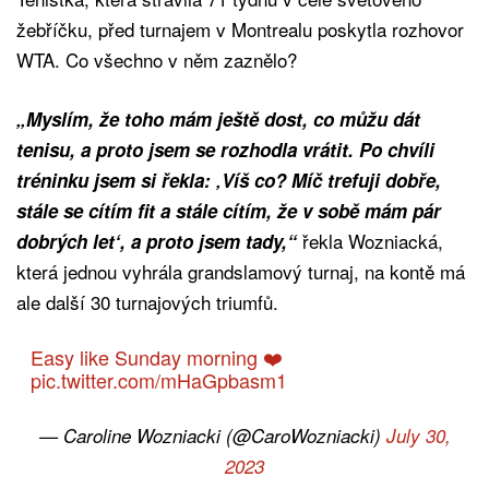
žebříčku, před turnajem v Montrealu poskytla rozhovor
WTA. Co všechno v něm zaznělo?
„Myslím, že toho mám ještě dost, co můžu dát
tenisu, a proto jsem se rozhodla vrátit. Po chvíli
tréninku jsem si řekla: ‚Víš co? Míč trefuji dobře,
stále se cítím fit a stále cítím, že v sobě mám pár
řekla Wozniacká,
dobrých let‘, a proto jsem tady,“
která jednou vyhrála grandslamový turnaj, na kontě má
ale další 30 turnajových triumfů.
Easy like Sunday morning ❤️
pic.twitter.com/mHaGpbasm1
— Caroline Wozniacki (@CaroWozniacki)
July 30,
2023