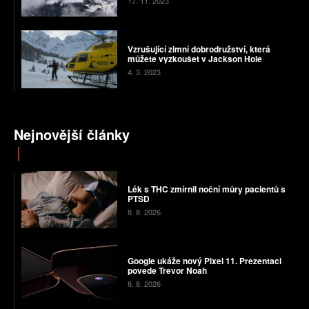
17. 11. 2023
Vzrušující zimní dobrodružství, která
můžete vyzkoušet v Jackson Hole
4. 3. 2023
Nejnovější články
Lék s THC zmírnil noční můry pacientů s
PTSD
8. 8. 2026
Google ukáže nový Pixel 11. Prezentaci
povede Trevor Noah
8. 8. 2026