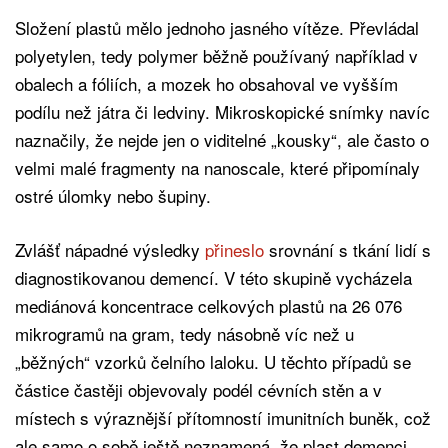
Složení plastů mělo jednoho jasného vítěze. Převládal
polyetylen, tedy polymer běžně používaný například v
obalech a fóliích, a mozek ho obsahoval ve vyšším
podílu než játra či ledviny. Mikroskopické snímky navíc
naznačily, že nejde jen o viditelné „kousky“, ale často o
velmi malé fragmenty na nanoscale, které připomínaly
ostré úlomky nebo šupiny.
Zvlášť nápadné výsledky
přineslo
srovnání s tkání lidí s
diagnostikovanou demencí. V této skupině vycházela
mediánová koncentrace celkových plastů na 26 076
mikrogramů na gram, tedy násobně víc než u
„běžných“ vzorků čelního laloku. U těchto případů se
částice častěji objevovaly podél cévních stěn a v
místech s výraznější přítomností imunitních buněk, což
ale samo o sobě ještě neznamená, že plast demenci