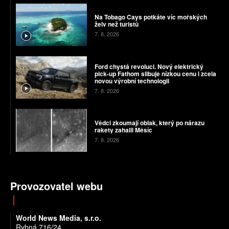
Na Tobago Cays potkáte víc mořských
želv než turistů
7. 8. 2026
Ford chystá revoluci. Nový elektrický
pick-up Fathom slibuje nízkou cenu i zcela
novou výrobní technologii
7. 8. 2026
Vědci zkoumají oblak, který po nárazu
rakety zahalil Měsíc
7. 8. 2026
Provozovatel webu
World News Media, s.r.o.
Rybná 716/24