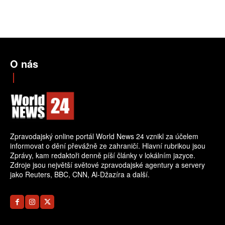
O nás
Zpravodajský online portál World News 24 vznikl za účelem
informovat o dění převážně ze zahraničí. Hlavní rubrikou jsou
Zprávy, kam redaktoři denně píší články v lokálním jazyce.
Zdroje jsou největší světové zpravodajské agentury a servery
jako Reuters, BBC, CNN, Al-Džazíra a další.