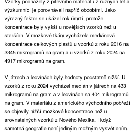
Vzorky pocházely z pitevního materiálu z různých let a
výzkumníci je porovnávali napříč obdobími. Jako
výrazný faktor se ukázal rok úmrtí, protože
koncentrace byly vyšší u novějších vzorků než u
starších. V mozkové tkáni vycházela mediánová
koncentrace celkových plastů u vzorků z roku 2016 na
3345 mikrogramů na gram a u vzorků z roku 2024 na
4917 mikrogramů na gram.
V játrech a ledvinách byly hodnoty podstatně nižší. U
vzorků z roku 2024 vycházel medián v játrech na 433
mikrogramů na gram a v ledvinách na 404 mikrogramů
na gram. V materiálu z amerického východního pobřeží
se objevily nižší mozkové koncentrace než u
srovnatelných vzorků z Nového Mexika, i když
samotná geografie není jediným možným vysvětlením.