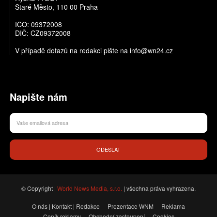
Staré Město, 110 00 Praha
IČO: 09372008
DIČ: CZ09372008
V případě dotazů na redakci pište na info@wn24.cz
Napište nám
ODESLAT
© Copyright |
World News Media, s.r.o.
| všechna práva vyhrazena.
O nás | Kontakt | Redakce
Prezentace WNM
Reklama
Ceník reklamy
Obchodní zastoupení
Cookies