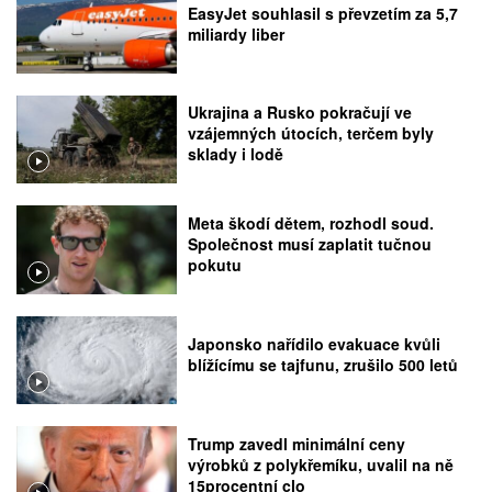
EasyJet souhlasil s převzetím za 5,7
miliardy liber
Ukrajina a Rusko pokračují ve
vzájemných útocích, terčem byly
sklady i lodě
Meta škodí dětem, rozhodl soud.
Společnost musí zaplatit tučnou
pokutu
Japonsko nařídilo evakuace kvůli
blížícímu se tajfunu, zrušilo 500 letů
Trump zavedl minimální ceny
výrobků z polykřemíku, uvalil na ně
15procentní clo