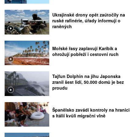
Ukrajinské drony opět zaútočily na
ruské rafinérie, úřady informují o
raněných
Mořské řasy zaplavují Karibik a
ohrožují pobřeží i cestovní ruch
Tajfun Dolphin na jihu Japonska
zranil šest lidí, 50.000 domů je bez
proudu
Španělsko zavádí kontroly na hranici
s Itálií kvůli migrační vlně