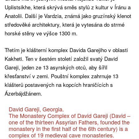
Uplistsikhe, která skrývá směs stylů z kultur v Íránu a
Anatolii. Další je Vardzia, známá jako gruzínský klenot
středověké architektury, která je vytesána do strmé
horské stěny ve výšce 1300 m.
Třetím je klášterní komplex Davida Garejiho v oblasti
Kakheti. Ten v šestém století založil svatý David
Gareji, jeden ze 13 asyrských otců, aby šířil
křesťanství v zemi. Pouštní komplex zahrnuje 13
klášterů postavených na kopcích hraničících s
Ázerbájdžánem.
David Gareji, Georgia.
The Monastery Complex of David Gareji (David –
one of the thirteen Assyrian Fathers, founded the
monastery in the first half of the 6th century) is a
complex of 19 medieval cave monasteries.