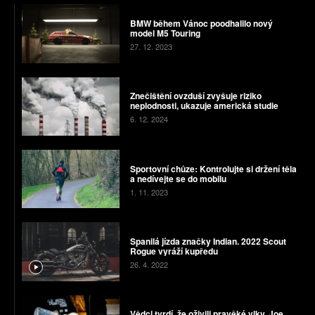
BMW během Vánoc poodhalilo nový
model M5 Touring
27. 12. 2023
Znečištění ovzduší zvyšuje riziko
neplodnosti, ukazuje americká studie
6. 12. 2024
Sportovní chůze: Kontrolujte si držení těla
a nedívejte se do mobilu
1. 11. 2023
Spanilá jízda značky Indian. 2022 Scout
Rogue vyráží kupředu
26. 4. 2022
Vědci tvrdí, že oživili pravěké vlky. Joe