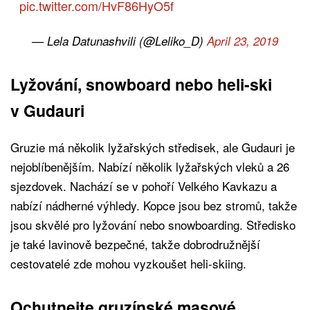
pic.twitter.com/HvF86HyO5f
— Lela Datunashvili (@Leliko_D)
April 23, 2019
Lyžování, snowboard nebo heli-ski
v Gudauri
Gruzie má několik lyžařských středisek, ale Gudauri je
nejoblíbenějším. Nabízí několik lyžařských vleků a 26
sjezdovek. Nachází se v pohoří Velkého Kavkazu a
nabízí nádherné výhledy. Kopce jsou bez stromů, takže
jsou skvělé pro lyžování nebo snowboarding. Středisko
je také lavinově bezpečné, takže dobrodružnější
cestovatelé zde mohou vyzkoušet heli-skiing.
Ochutnejte gruzínské masové