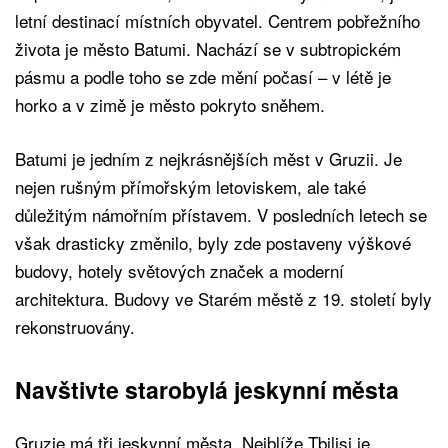
letní destinací místních obyvatel. Centrem pobřežního
života je město Batumi. Nachází se v subtropickém
pásmu a podle toho se zde mění počasí – v létě je
horko a v zimě je město pokryto sněhem.
Batumi je jedním z nejkrásnějších měst v Gruzii. Je
nejen rušným přímořským letoviskem, ale také
důležitým námořním přístavem. V posledních letech se
však drasticky změnilo, byly zde postaveny výškové
budovy, hotely světových značek a moderní
architektura. Budovy ve Starém městě z 19. století byly
rekonstruovány.
Navštivte starobylá jeskynní města
Gruzie má tři jeskynní města. Nejblíže Tbilisi je