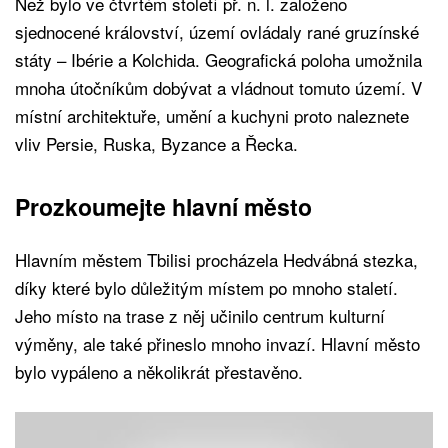
Než bylo ve čtvrtém století př. n. l. založeno
sjednocené království, území ovládaly rané gruzínské
státy – Ibérie a Kolchida. Geografická poloha umožnila
mnoha útočníkům dobývat a vládnout tomuto území. V
místní architektuře, umění a kuchyni proto naleznete
vliv Persie, Ruska, Byzance a Řecka.
Prozkoumejte hlavní město
Hlavním městem Tbilisi procházela Hedvábná stezka,
díky které bylo důležitým místem po mnoho staletí.
Jeho místo na trase z něj učinilo centrum kulturní
výměny, ale také přineslo mnoho invazí. Hlavní město
bylo vypáleno a několikrát přestavěno.