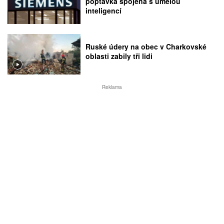
poptávka spojená s umělou
inteligencí
Ruské údery na obec v Charkovské
oblasti zabily tři lidi
Reklama