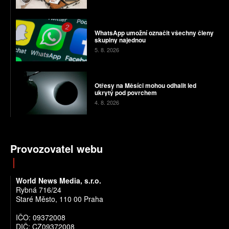
WhatsApp umožní označit všechny členy
skupiny najednou
5. 8. 2026
Otřesy na Měsíci mohou odhalit led
ukrytý pod povrchem
4. 8. 2026
Provozovatel webu
World News Media, s.r.o.
Rybná 716/24
Staré Město, 110 00 Praha
IČO: 09372008
DIČ: CZ09372008