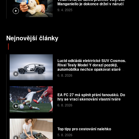
Manganiello je dokonce držel v náručí
9. 4. 2025
Nejnovější články
Lucid odkládá elektrické SUV Cosmos.
Rival Tesly Model Y dorazí později,
automobilka nechce opakovat staré
chyby
6. 8. 2026
EA FC 27 má splnit přání fanoušků. Do
hry se vrací skenování vlastní tváře
6. 8. 2026
Top tipy pro cestování nalehko
5. 8. 2026