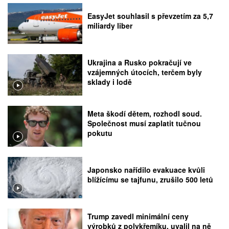
EasyJet souhlasil s převzetím za 5,7
miliardy liber
Ukrajina a Rusko pokračují ve
vzájemných útocích, terčem byly
sklady i lodě
Meta škodí dětem, rozhodl soud.
Společnost musí zaplatit tučnou
pokutu
Japonsko nařídilo evakuace kvůli
blížícímu se tajfunu, zrušilo 500 letů
Trump zavedl minimální ceny
výrobků z polykřemíku, uvalil na ně