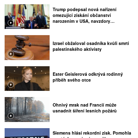
Trump podepsal nová nařízení
omezující získání občanství
narozením v USA, navzdory
rozhodnutí Nejvyššího soudu
Izrael obžaloval osadníka kvůli smrti
palestinského aktivisty
Ester Geislerová odkrývá rodinný
příběh svého otce
Ohnivý mrak nad Francií může
usnadnit šíření lesních požárů
Siemens hlásí rekordní zisk. Pomohla