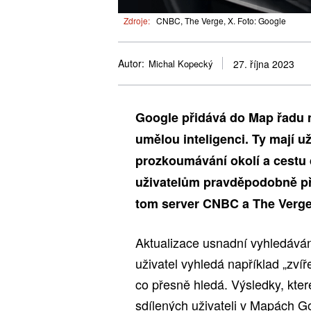
Zdroje:
CNBC, The Verge, X. Foto: Google
Autor:
Michal Kopecký
27. října 2023
Google přidává do Map řadu n
umělou inteligenci. Ty mají u
prozkoumávání okolí a cestu
uživatelům pravděpodobně př
tom server CNBC a The Verge
Aktualizace usnadní vyhledáván
uživatel vyhledá například „zvíře
co přesně hledá. Výsledky, které
sdílených uživateli v Mapách Go