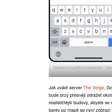
Vylepšené specifické vyhledávání. Foto
Jak uvádí server
The Verge
, G
bude brzy přesněji odrážet okolí
realističtější budovy, abyste s
barev po mapě se nyní zobrazí v