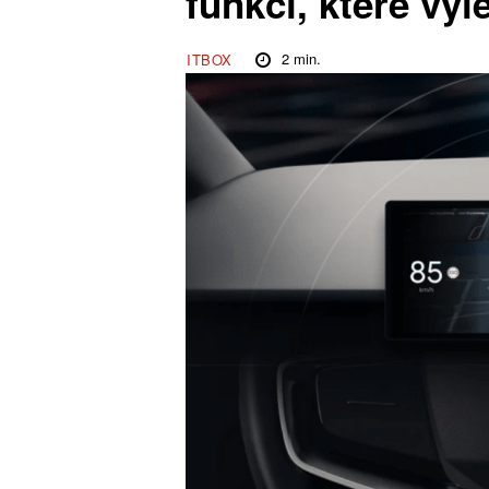
funkcí, které vyl
2
min.
ITBOX