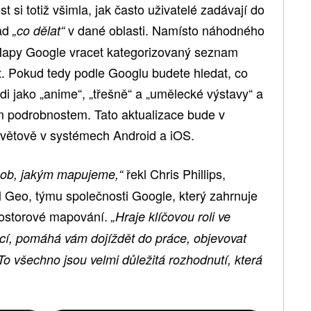
t si totiž všimla, jak často uživatelé zadávají do
lad
v dané oblasti. Namísto náhodného
„co dělat“
 Mapy Google vracet kategorizovaný seznam
t. Pokud tedy podle Googlu budete hledat, co
di jako „anime“, „třešně“ a „umělecké výstavy“ a
m podrobnostem. Tato aktualizace bude v
světově v systémech Android a iOS.
řekl Chris Phillips,
ůsob, jakým mapujeme,“
el Geo, týmu společnosti Google, který zahrnuje
rostorové mapování.
„Hraje klíčovou roli ve
í, pomáhá vám dojíždět do práce, objevovat
To všechno jsou velmi důležitá rozhodnutí, která