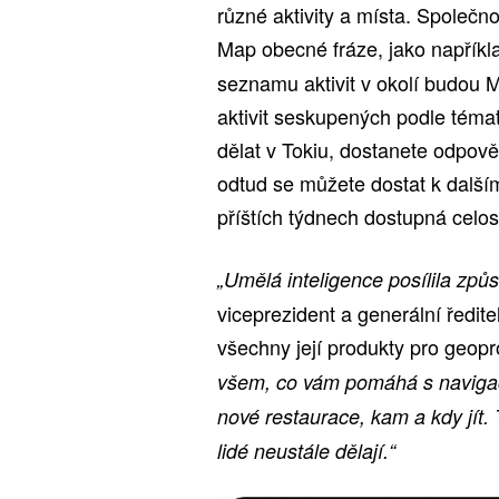
různé aktivity a místa. Společnos
Map obecné fráze, jako napřík
seznamu aktivit v okolí budou
aktivit seskupených podle téma
dělat v Tokiu, dostanete odpově
odtud se můžete dostat k další
příštích týdnech dostupná celo
„Umělá inteligence posílila zp
viceprezident a generální ředit
všechny její produkty pro geop
všem, co vám pomáhá s navigac
nové restaurace, kam a kdy jít. 
lidé neustále dělají.“