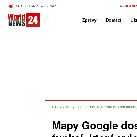
C
WORLD NE
24.2
Sobota 8. srpna 2026
Czech
Zprávy
Domácí
Ukr
ITBox
Mapy Google dostávají řadu nových funkcí, 
Mapy Google dos