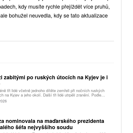
padech, kdy musíte rychle přejíždět více pruhů,
 ale bohužel neuvedla, kdy se tato aktualizace
i zabitými po ruských útocích na Kyjev je i
ě
ně tři lidé včetně jednoho dítěte zemřeli při nočních ruských
ch na Kyjev a jeho okolí. Další tři lidé utrpěli zranění. Podle
inských úřadů Rusové použili mimo jiné balistické rakety.
 2026
za nominovala na maďarského prezidenta
alého šéfa nejvyššího soudu