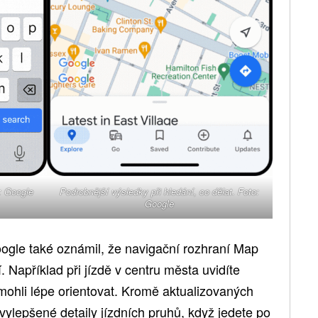
: Google
Podrobnější výsledky při hledání, co dělat. Foto:
Google
oogle také oznámil, že navigační rozhraní Map
. Například při jízdě v centru města uvidíte
e mohli lépe orientovat. Kromě aktualizovaných
ylepšené detaily jízdních pruhů, když jedete po