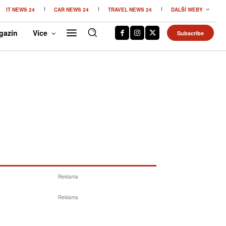
IT NEWS 24
CAR NEWS 24
TRAVEL NEWS 24
DALŠÍ WEBY
gazín
Více
Subscribe
Reklama
Reklama