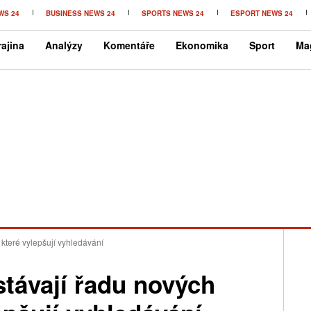
WS 24
BUSINESS NEWS 24
SPORTS NEWS 24
ESPORT NEWS 24
ajina
Analýzy
Komentáře
Ekonomika
Sport
Ma
které vylepšují vyhledávání
távají řadu nových