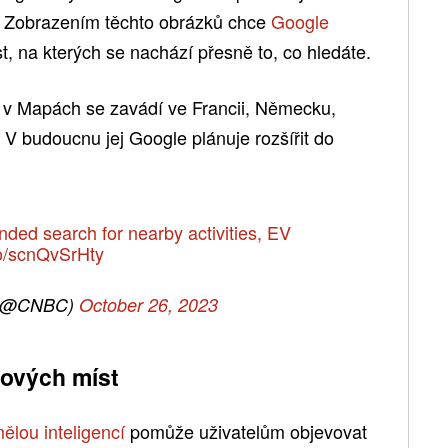
 Zobrazením těchto obrázků chce
Google
, na kterých se nachází přesně to, co hledáte.
 v Mapách se zavádí ve Francii, Německu,
 V budoucnu jej Google plánuje rozšířit do
ded search for nearby activities, EV
co/scnQvSrHty
(@CNBC)
October 26, 2023
nových míst
ělou inteligencí
pomůže uživatelům objevovat