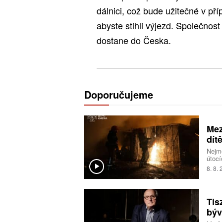
dálnici, což bude užitečné v pří
abyste stihli výjezd. Společnost
dostane do Česka.
Doporučujeme
Mez
dít
Nejmé
útocí
ukraj
8. 8.
Tis
býv