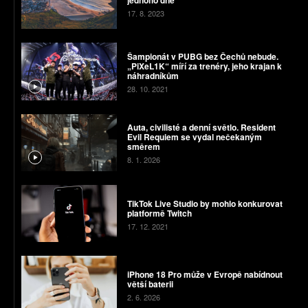
17. 8. 2023
Šampionát v PUBG bez Čechů nebude.
„PiXeL1K“ míří za trenéry, jeho krajan k
náhradníkům
28. 10. 2021
Auta, civilisté a denní světlo. Resident
Evil Requiem se vydal nečekaným
směrem
8. 1. 2026
TikTok Live Studio by mohlo konkurovat
platformě Twitch
17. 12. 2021
iPhone 18 Pro může v Evropě nabídnout
větší baterii
2. 6. 2026