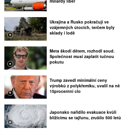
miliardy liber
Ukrajina a Rusko pokračují ve
vzájemných útocích, terčem byly
sklady i lodě
Meta škodí dětem, rozhodl soud.
Společnost musí zaplatit tučnou
pokutu
Trump zavedl minimální ceny
výrobků z polykřemíku, uvalil na ně
15procentní clo
Japonsko nařídilo evakuace kvůli
blížícímu se tajfunu, zrušilo 500 letů