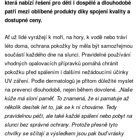
která nabízí řešení pro děti i dospělé a dlouhodobě
patří mezi oblíbené produkty díky spojení kvality a
dostupné ceny.
Ať už lidé vyrážejí k moři, na hory, k vodě nebo tráví
léto doma, ochrana pokožky by měla být samozřejmou
součástí každého dne na slunci. Pravidelné používání
vhodných opalovacích přípravků pomáhá chránit
pokožku před spálením i dalšími nežádoucími účinky
UV záření. Podle dermatologů je přitom důležité myslet
na prevenci dlouhodobě, nejen během dovolené. „
Naše
kůže má sloní paměť. To znamená, že si pamatuje až
několik desítek let to, jak se k ní chováme. Tedy
pravidelnou péči, ale také každé spálení nebo pobyt na
slunci bez správné ochrany. Protože přesně tyto
chvilky se sčítají a výsledkem jsou pak buď vrásky