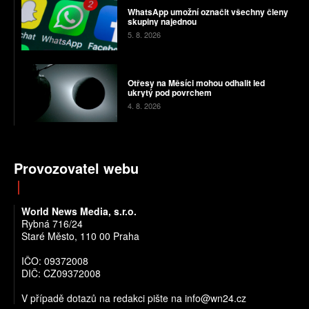
WhatsApp umožní označit všechny členy
skupiny najednou
5. 8. 2026
Otřesy na Měsíci mohou odhalit led
ukrytý pod povrchem
4. 8. 2026
Provozovatel webu
World News Media, s.r.o.
Rybná 716/24
Staré Město, 110 00 Praha
IČO: 09372008
DIČ: CZ09372008
V případě dotazů na redakci pište na info@wn24.cz