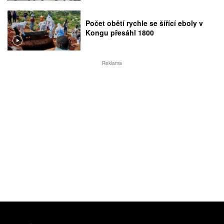
Počet obětí rychle se šířící eboly v
Kongu přesáhl 1800
Reklama