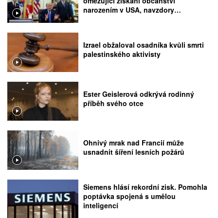
omezující získání občanství
narozením v USA, navzdory
rozhodnutí Nejvyššího soudu
Izrael obžaloval osadníka kvůli smrti
palestinského aktivisty
Ester Geislerová odkrývá rodinný
příběh svého otce
Ohnivý mrak nad Francií může
usnadnit šíření lesních požárů
Siemens hlásí rekordní zisk. Pomohla
poptávka spojená s umělou
inteligencí