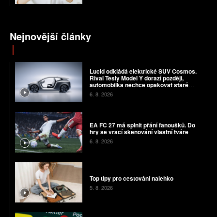
Nejnovější články
Lucid odkládá elektrické SUV Cosmos.
Rival Tesly Model Y dorazí později,
automobilka nechce opakovat staré
chyby
6. 8. 2026
EA FC 27 má splnit přání fanoušků. Do
hry se vrací skenování vlastní tváře
6. 8. 2026
Top tipy pro cestování nalehko
5. 8. 2026