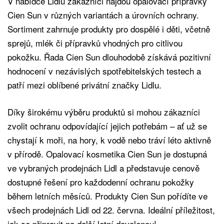
V nabídce Lidlu zákazníci najdou opalovací přípravky
Cien Sun v různých variantách a úrovních ochrany.
Sortiment zahrnuje produkty pro dospělé i děti, včetně
sprejů, mlék či přípravků vhodných pro citlivou
pokožku. Řada Cien Sun dlouhodobě získává pozitivní
hodnocení v nezávislých spotřebitelských testech a
patří mezi oblíbené privátní značky Lidlu.
Díky širokému výběru produktů si mohou zákazníci
zvolit ochranu odpovídající jejich potřebám – ať už se
chystají k moři, na hory, k vodě nebo tráví léto aktivně
v přírodě. Opalovací kosmetika Cien Sun je dostupná
ve vybraných prodejnách Lidl a představuje cenově
dostupné řešení pro každodenní ochranu pokožky
během letních měsíců. Produkty Cien Sun pořídíte ve
všech prodejnách Lidl od 22. června. Ideální příležitost,
jak se připravit na další letní dovolenou!