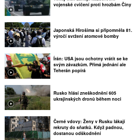
vojenské cvičení proti hrozbám Číny
Japonská Hirošima si připomněla 81.
výročí svržení atomové bomby
Írán: USA jsou ochotny vrátit se ke
svým závazkům. Přímá jednání ale
Teherán popírá
Rusko hlásí zneškodnění 605
ukrajinských dronů během noci
Černé vdovy: Ženy v Rusku lákají
rekruty do sňatků. Když padnou,
dostanou odškodnění