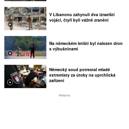
V Libanonu zahynuli dva izraelští
vojáci, čtyři byli vážně zraněni
Na německém letišti byl nalezen dron
s výbušninami
Německý soud potrestal mladé
extremisty za útoky na uprchlická
zařízení
Reklama