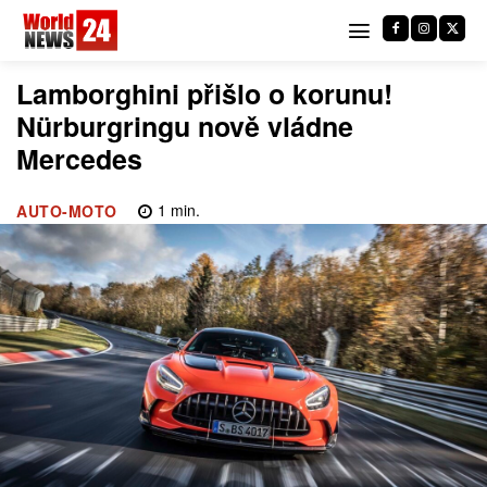
Lamborghini přišlo o korunu!
Nürburgringu nově vládne
Mercedes
1
min.
AUTO-MOTO