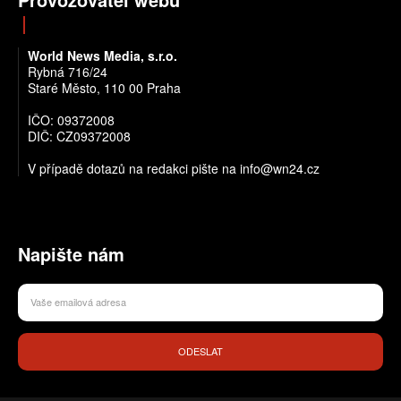
World News Media, s.r.o.
Rybná 716/24
Staré Město, 110 00 Praha
IČO: 09372008
DIČ: CZ09372008
V případě dotazů na redakci pište na info@wn24.cz
Napište nám
ODESLAT