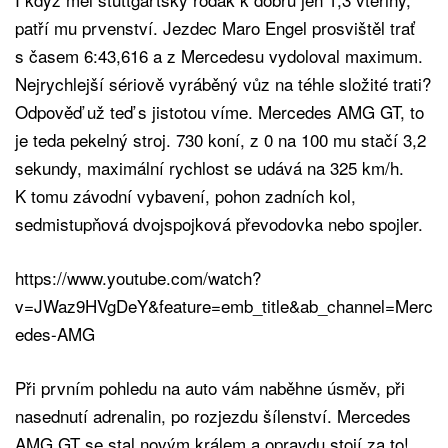
patří mu prvenství. Jezdec Maro Engel prosvištěl trať
s časem 6:43,616 a z Mercedesu vydoloval maximum.
Nejrychlejší sériově vyráběný vůz na téhle složité trati?
Odpověď už teď s jistotou víme. Mercedes AMG GT, to
je teda pekelný stroj. 730 koní, z 0 na 100 mu stačí 3,2
sekundy, maximální rychlost se udává na 325 km/h.
K tomu závodní vybavení, pohon zadních kol,
sedmistupňová dvojspojková převodovka nebo spojler.
https://www.youtube.com/watch?
v=JWaz9HVgDeY&feature=emb_title&ab_channel=Merc
edes-AMG
Při prvním pohledu na auto vám naběhne úsměv, při
nasednutí adrenalin, po rozjezdu šílenství. Mercedes
AMG GT se stal novým králem a opravdu stojí za to!