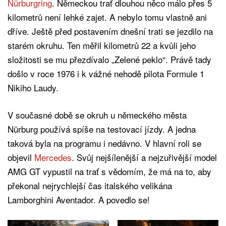
Nürburgring
. Německou trať dlouhou něco málo přes 5
kilometrů není lehké zajet. A nebylo tomu vlastně ani
dříve. Ještě před postavením dnešní trati se jezdilo na
starém okruhu. Ten měřil kilometrů 22 a kvůli jeho
složitosti se mu přezdívalo „Zelené peklo“. Právě tady
došlo v roce 1976 i k vážné nehodě pilota Formule 1
Nikiho Laudy.
V současné době se okruh u německého města
Nürburg používá spíše na testovací jízdy. A jedna
taková byla na programu i nedávno. V hlavní roli se
objevil
Mercedes
. Svůj nejšílenější a nejzuřivější model
AMG GT vypustil na trať s vědomím, že má na to, aby
překonal nejrychlejší čas italského velikána
Lamborghini Aventador. A povedlo se!