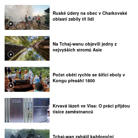
Ruské údery na obec v Charkovské
oblasti zabily tři lidi
Na Tchaj-wanu objevili jedny z
nejvyšších stromů Asie
Počet obětí rychle se šířící eboly v
Kongu přesáhl 1800
Krvavá lázeň ve Visa: O práci přijdou
tisíce zaměstnanců
Tchaj-wan zahájil každoroční