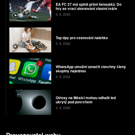
EA FC 27 má splnit přání fanoušků. Do
hry se vrací skenování vlastní tváře
6. 8. 2026
Top tipy pro cestování nalehko
5. 8. 2026
WhatsApp umožní označit všechny členy
skupiny najednou
5. 8. 2026
Otřesy na Měsíci mohou odhalit led
ukrytý pod povrchem
4. 8. 2026
Provozovatel webu