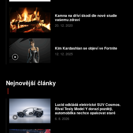
Kamna na dříví škodí dle nové studie
vašemu zdraví
20. 12. 2020
Kim Kardashian se objeví ve Fortnite
12. 12. 2025
Nejnovější články
Lucid odkládá elektrické SUV Cosmos.
Rival Tesly Model Y dorazí později,
automobilka nechce opakovat staré
chyby
6. 8. 2026