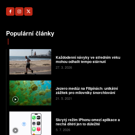
Populární články
Každodenní návyky ve středním věku
mohou odhalit tempo stárnutí
27. 3. 2026
Jezero medúz na Filipínách: unikátní
zážitek pro milovníky šnorchlování
21. 5. 2021
Skrytý režim iPhonu omezí aplikace a
nechá dítěti jen to důležité
5. 7. 2026