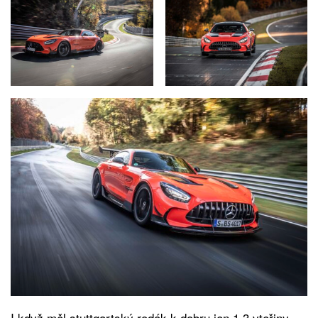
I když měl stuttgartský rodák k dobru jen 1,3 vteřiny,