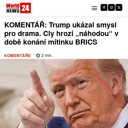
KOMENTÁŘ: Trump ukázal smysl
pro drama. Cly hrozí „náhodou“ v
době konání mítinku BRICS
2
min.
KOMENTÁŘE