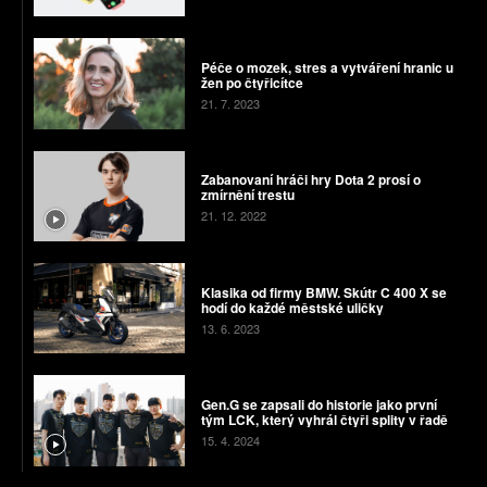
Péče o mozek, stres a vytváření hranic u
žen po čtyřicítce
21. 7. 2023
Zabanovaní hráči hry Dota 2 prosí o
zmírnění trestu
21. 12. 2022
Klasika od firmy BMW. Skútr C 400 X se
hodí do každé městské uličky
13. 6. 2023
Gen.G se zapsali do historie jako první
tým LCK, který vyhrál čtyři splity v řadě
15. 4. 2024