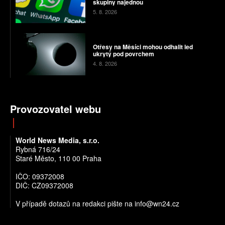
skupiny najednou
5. 8. 2026
Otřesy na Měsíci mohou odhalit led
ukrytý pod povrchem
4. 8. 2026
Provozovatel webu
World News Media, s.r.o.
Rybná 716/24
Staré Město, 110 00 Praha
IČO: 09372008
DIČ: CZ09372008
V případě dotazů na redakci pište na info@wn24.cz