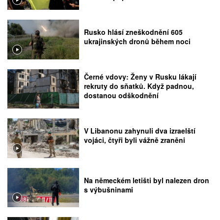
Rusko hlásí zneškodnění 605
ukrajinských dronů během noci
Černé vdovy: Ženy v Rusku lákají
rekruty do sňatků. Když padnou,
dostanou odškodnění
V Libanonu zahynuli dva izraelští
vojáci, čtyři byli vážně zraněni
Na německém letišti byl nalezen dron
s výbušninami