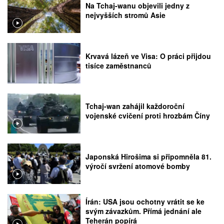
Na Tchaj-wanu objevili jedny z
nejvyšších stromů Asie
Krvavá lázeň ve Visa: O práci přijdou
tisíce zaměstnanců
Tchaj-wan zahájil každoroční
vojenské cvičení proti hrozbám Číny
Japonská Hirošima si připomněla 81.
výročí svržení atomové bomby
Írán: USA jsou ochotny vrátit se ke
svým závazkům. Přímá jednání ale
Teherán popírá