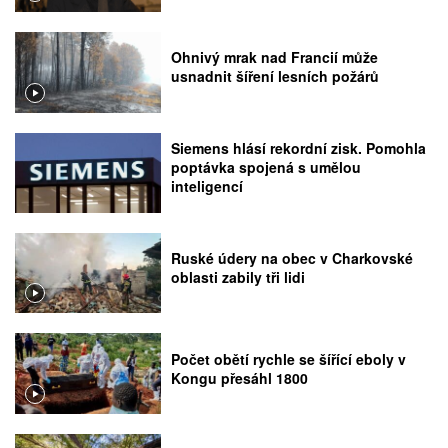
Ohnivý mrak nad Francií může
usnadnit šíření lesních požárů
Siemens hlásí rekordní zisk. Pomohla
poptávka spojená s umělou
inteligencí
Ruské údery na obec v Charkovské
oblasti zabily tři lidi
Počet obětí rychle se šířící eboly v
Kongu přesáhl 1800