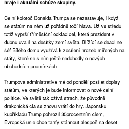
hraje i aktuální schůze skupiny.
Celní kolotoč Donalda Trumpa se nezastavuje, i když
se státům na něm už pořádně točí hlava. Už ve středu
totiž vyprší tříměsíční odklad cel, která prezident v
dubnu uvalil na desítky zemí světa. Blížící se deadline
šéf Bílého domu využívá k zesílení hrozeb mířených na
státy, které se s ním ještě nedohodly o nových
obchodních podmínkách.
Trumpova administrativa má od pondělí posílat dopisy
státům, ve kterých je bude informovat o nové celní
politice. Ve světě tak ožívá strach, že původně
drakonická cla se znovu vrátí do hry. Japonsku
kupříkladu Trump pohrozil 35procentním clem,
Evropská unie chce tarify stáhnout alespoň na deset