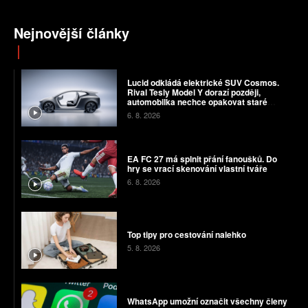
Nejnovější články
Lucid odkládá elektrické SUV Cosmos.
Rival Tesly Model Y dorazí později,
automobilka nechce opakovat staré
chyby
6. 8. 2026
EA FC 27 má splnit přání fanoušků. Do
hry se vrací skenování vlastní tváře
6. 8. 2026
Top tipy pro cestování nalehko
5. 8. 2026
WhatsApp umožní označit všechny členy