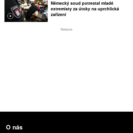
Německý soud potrestal mladé
extremisty za útoky na uprchlická
zařízení
Reklama
O nás