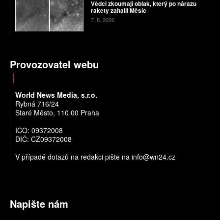
Vědci zkoumají oblak, který po nárazu
rakety zahalil Měsíc
7. 8. 2026
Provozovatel webu
World News Media, s.r.o.
Rybná 716/24
Staré Město, 110 00 Praha
IČO: 09372008
DIČ: CZ09372008
V případě dotazů na redakci pište na info@wn24.cz
Napište nám