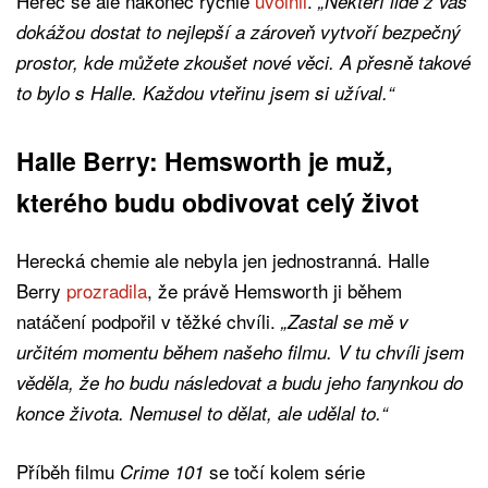
Herec se ale nakonec rychle
uvolnil
.
„Někteří lidé z vás
dokážou dostat to nejlepší a zároveň vytvoří bezpečný
prostor, kde můžete zkoušet nové věci. A přesně takové
to bylo s Halle. Každou vteřinu jsem si užíval.“
Halle Berry: Hemsworth je muž,
kterého budu obdivovat celý život
Herecká chemie ale nebyla jen jednostranná. Halle
Berry
prozradila
, že právě Hemsworth ji během
natáčení podpořil v těžké chvíli.
„Zastal se mě v
určitém momentu během našeho filmu. V tu chvíli jsem
věděla, že ho budu následovat a budu jeho fanynkou do
konce života. Nemusel to dělat, ale udělal to.“
Příběh filmu
se točí kolem série
Crime 101