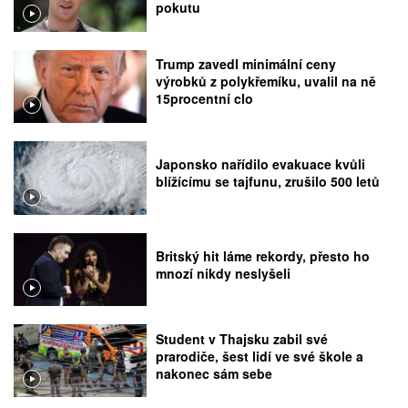
pokutu
Trump zavedl minimální ceny
výrobků z polykřemíku, uvalil na ně
15procentní clo
Japonsko nařídilo evakuace kvůli
blížícímu se tajfunu, zrušilo 500 letů
Britský hit láme rekordy, přesto ho
mnozí nikdy neslyšeli
Student v Thajsku zabil své
prarodiče, šest lidí ve své škole a
nakonec sám sebe