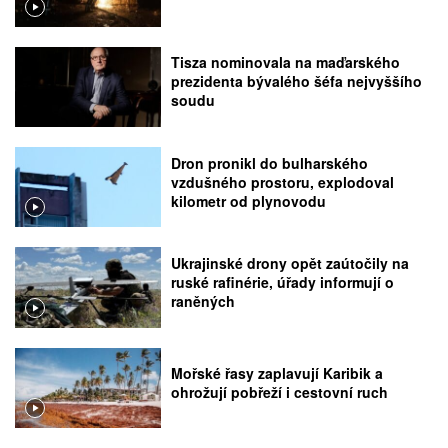
Tisza nominovala na maďarského
prezidenta bývalého šéfa nejvyššího
soudu
Dron pronikl do bulharského
vzdušného prostoru, explodoval
kilometr od plynovodu
Ukrajinské drony opět zaútočily na
ruské rafinérie, úřady informují o
raněných
Mořské řasy zaplavují Karibik a
ohrožují pobřeží i cestovní ruch