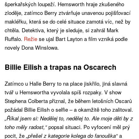
šperkařských loupeží. Hemsworth hraje zkušeného
zloděje, zatímco Berry ztvárňuje unavenou pojišťovací
makléřku, která se do celé situace zamotá víc, než by
chtěla. Detektiva, který je sleduje, si zahrál Mark
Ruffalo.
Režie
se ujal Bart Layton a film vzniká podle
novely Dona Winslowa.
Billie Eilish a trapas na Oscarech
Zatímco u Halle Berry to na place jiskřilo, jiná slavná
tvář u Hemswortha vyvolala spíš rozpaky. V show
Stephena Colberta přiznal, že během letošních Oscarů
požádal Billie Eilish o selfie – a okamžitě toho zalitoval.
„Říkal jsem si: Nedělej to, nedělej to. Ale moje děti by z
popsal situaci. Po vyfocení měl prý
toho měly radost,“
pocit, že
a
„přešel z kategorie kolega do fanouška“