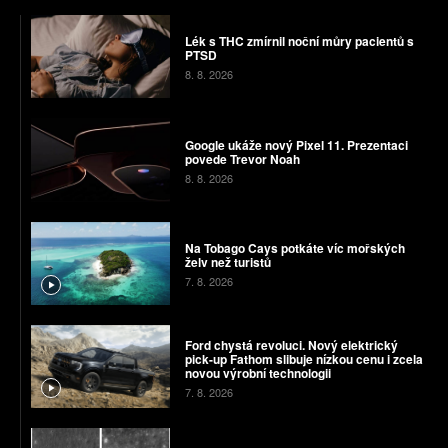
Lék s THC zmírnil noční můry pacientů s
PTSD
8. 8. 2026
Google ukáže nový Pixel 11. Prezentaci
povede Trevor Noah
8. 8. 2026
Na Tobago Cays potkáte víc mořských
želv než turistů
7. 8. 2026
Ford chystá revoluci. Nový elektrický
pick-up Fathom slibuje nízkou cenu i zcela
novou výrobní technologii
7. 8. 2026