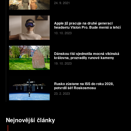
24. 9. 2021
Apple již pracuje na druhé generaci
headsetu Vision Pro. Bude menší a lehčí
10. 10. 2023
Dánskou říši sjednotila mocná vikinská
královna, prozradily runové kameny
19. 10. 2023
Rusko zůstane na ISS do roku 2028,
potvrdil šéf Roskosmosu
23. 2. 2023
Nejnovější články