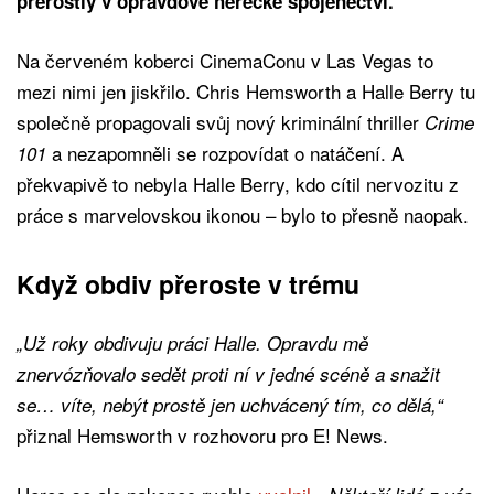
přerostly v opravdové herecké spojenectví.
Na červeném koberci CinemaConu v Las Vegas to
mezi nimi jen jiskřilo. Chris Hemsworth a Halle Berry tu
společně propagovali svůj nový kriminální thriller
Crime
a nezapomněli se rozpovídat o natáčení. A
101
překvapivě to nebyla Halle Berry, kdo cítil nervozitu z
práce s marvelovskou ikonou – bylo to přesně naopak.
Když obdiv přeroste v trému
„Už roky obdivuju práci Halle. Opravdu mě
znervózňovalo sedět proti ní v jedné scéně a snažit
se… víte, nebýt prostě jen uchvácený tím, co dělá,“
přiznal Hemsworth v rozhovoru pro E! News.