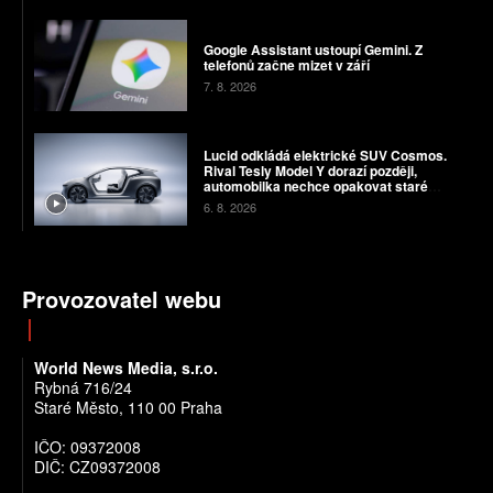
Google Assistant ustoupí Gemini. Z
telefonů začne mizet v září
7. 8. 2026
Lucid odkládá elektrické SUV Cosmos.
Rival Tesly Model Y dorazí později,
automobilka nechce opakovat staré
chyby
6. 8. 2026
Provozovatel webu
World News Media, s.r.o.
Rybná 716/24
Staré Město, 110 00 Praha
IČO: 09372008
DIČ: CZ09372008