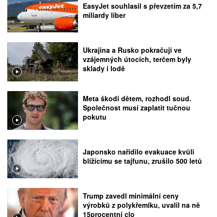
EasyJet souhlasil s převzetím za 5,7
miliardy liber
Ukrajina a Rusko pokračují ve
vzájemných útocích, terčem byly
sklady i lodě
Meta škodí dětem, rozhodl soud.
Společnost musí zaplatit tučnou
pokutu
Japonsko nařídilo evakuace kvůli
blížícímu se tajfunu, zrušilo 500 letů
Trump zavedl minimální ceny
výrobků z polykřemíku, uvalil na ně
15procentní clo