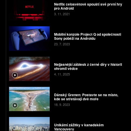
Netflix celosvětově spouští své první hry
pro Android
3. 11. 2021
Mobilní konzole Project Q od společnosti
Sony poběží na Androidu
23. 7. 2023
Nejjasnější záblesk z černé díry v historii
ohromil vědce
4. 11. 2025
Dánský Grenen: Postavte se na místo,
kde se střetávají dvě moře
18. 9. 2023
Unikátní zážitky v kanadském
Vancouveru