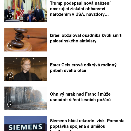
Trump podepsal nová nařízení
omezující získání občanství
narozením v USA, navzdory
rozhodnutí Nejvyššího soudu
Izrael obžaloval osadníka kvůli smrti
palestinského aktivisty
Ester Geislerová odkrývá rodinný
příběh svého otce
Ohnivý mrak nad Francií může
usnadnit šíření lesních požárů
Siemens hlásí rekordní zisk. Pomohla
poptávka spojená s umělou