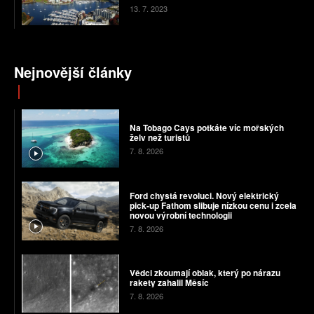
13. 7. 2023
Nejnovější články
Na Tobago Cays potkáte víc mořských
želv než turistů
7. 8. 2026
Ford chystá revoluci. Nový elektrický
pick-up Fathom slibuje nízkou cenu i zcela
novou výrobní technologii
7. 8. 2026
Vědci zkoumají oblak, který po nárazu
rakety zahalil Měsíc
7. 8. 2026