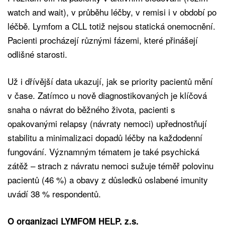
watch and wait), v průběhu léčby, v remisi i v období po
léčbě. Lymfom a CLL totiž nejsou statická onemocnění.
Pacienti procházejí různými fázemi, které přinášejí
odlišné starosti.
Už i dřívější data ukazují, jak se priority pacientů mění
v čase. Zatímco u nově diagnostikovaných je klíčová
snaha o návrat do běžného života, pacienti s
opakovanými relapsy (návraty nemoci) upřednostňují
stabilitu a minimalizaci dopadů léčby na každodenní
fungování. Významným tématem je také psychická
zátěž – strach z návratu nemoci sužuje téměř polovinu
pacientů (46 %) a obavy z důsledků oslabené imunity
uvádí 38 % respondentů.
O organizaci LYMFOM HELP, z.s.