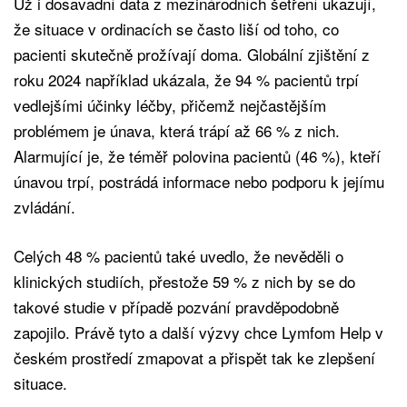
Už i dosavadní data z mezinárodních šetření ukazují,
že situace v ordinacích se často liší od toho, co
pacienti skutečně prožívají doma. Globální zjištění z
roku 2024 například ukázala, že 94 % pacientů trpí
vedlejšími účinky léčby, přičemž nejčastějším
problémem je únava, která trápí až 66 % z nich.
Alarmující je, že téměř polovina pacientů (46 %), kteří
únavou trpí, postrádá informace nebo podporu k jejímu
zvládání.
Celých 48 % pacientů také uvedlo, že nevěděli o
klinických studiích, přestože 59 % z nich by se do
takové studie v případě pozvání pravděpodobně
zapojilo. Právě tyto a další výzvy chce Lymfom Help v
českém prostředí zmapovat a přispět tak ke zlepšení
situace.