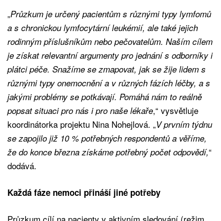
„
Průzkum je určený pacientům s různými typy lymfomů
a s chronickou lymfocytární leukémií, ale také jejich
rodinným příslušníkům nebo pečovatelům. Naším cílem
je získat relevantní argumenty pro jednání s odborníky i
plátci péče. Snažíme se zmapovat, jak se žije lidem s
různými typy onemocnění a v různých fázích léčby, a s
jakými problémy se potkávají. Pomáhá nám to reálně
,“ vysvětluje
popsat situaci pro nás i pro naše lékaře
koordinátorka projektu Nina Nohejlová. „
V prvním týdnu
se zapojilo již 10 % potřebných respondentů a věříme,
“
že do konce března získáme potřebný počet odpovědí,
dodává.
Každá fáze nemoci přináší jiné potřeby
Průzkum cílí na pacienty v aktivním sledování (režim