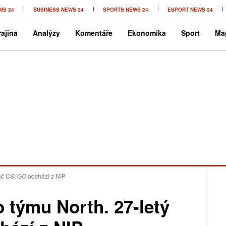
WS 24
BUSINESS NEWS 24
SPORTS NEWS 24
ESPORT NEWS 24
ajina
Analýzy
Komentáře
Ekonomika
Sport
Ma
ráč CS: GO odchází z NIP
 týmu North. 27-letý