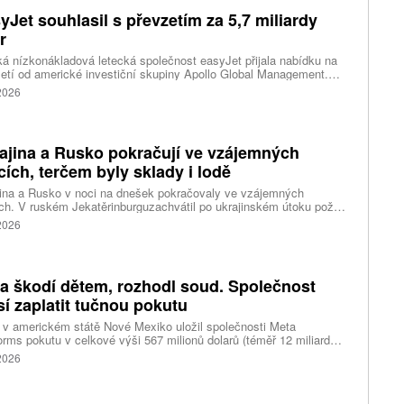
yJet souhlasil s převzetím za 5,7 miliardy
r
ká nízkonákladová letecká společnost easyJet přijala nabídku na
etí od americké investiční skupiny Apollo Global Management.
akce oceňuje aerolinku na 5,7 miliardy liber, tedy přibližně 162
 2026
rd korun.
ajina a Rusko pokračují ve vzájemných
cích, terčem byly sklady i lodě
ina a Rusko v noci na dnešek pokračovaly ve vzájemných
ch. V ruském Jekatěrinburguzachvátil po ukrajinském útoku požár
tické centrum ruského internetového prodejce Wildberries.
 2026
čnost o tom informovala bez podrobností na síti Telegram.
k ruské dronové útoky podle ukrajinských úřadů způsobily požár
ělských skladů v obci Balaklija v Charkovské oblasti na východě
iny, napsal Reuters.
a škodí dětem, rozhodl soud. Společnost
í zaplatit tučnou pokutu
v americkém státě Nové Mexiko uložil společnosti Meta
orms pokutu v celkové výši 567 milionů dolarů (téměř 12 miliard
) za újmu, kterou její platformy Facebook a Instagram působí
 2026
ým lidem. Firma musí změnit způsob ověřování věku.