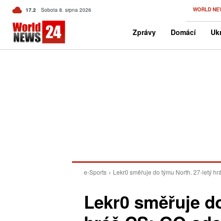
C
WORLD NE
17.2
Sobota 8. srpna 2026
Czech
Zprávy
Domácí
Ukr
e-Sports
Lekr0 směřuje do týmu North. 27-letý h
Lekr0 směřuje do