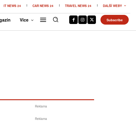
IT NEWS 24
CAR NEWS 24
TRAVEL NEWS 24
DALŠÍ WEBY
gazín
Více
Subscribe
Reklama
Reklama