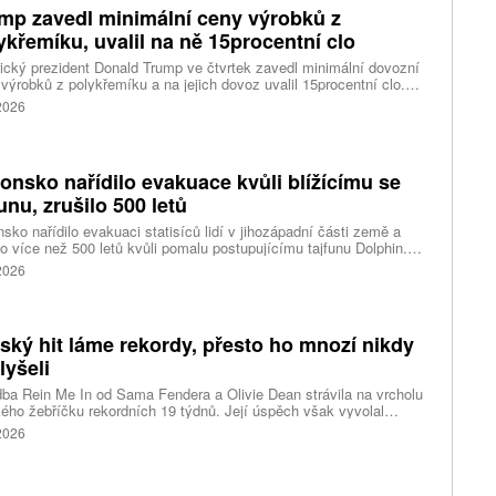
mp zavedl minimální ceny výrobků z
ykřemíku, uvalil na ně 15procentní clo
cký prezident Donald Trump ve čtvrtek zavedl minimální dovozní
výrobků z polykřemíku a na jejich dovoz uvalil 15procentní clo.
řemík se používá při výrobě polovodičů a je hlavní složkou
 2026
oltaických panelů, jeho největším světovým producentem je Čína.
 chce opatřeními podpořit domácí dodavatelské řetězce pro
u čipů a solárních panelů, a posílit tak pozici Spojených států v
ření s Čínou v oblasti umělé inteligence (AI) a energetiky, uvedla
onsko nařídilo evakuace kvůli blížícímu se
ura Reuters.
funu, zrušilo 500 letů
sko nařídilo evakuaci statisíců lidí v jihozápadní části země a
lo více než 500 letů kvůli pomalu postupujícímu tajfunu Dolphin.
 meteorologů přinese tajfun do oblasti silný vítr, prudký déšť a
 2026
é vlny, píše agentura Reuters. Dolphin je tajfunem první, tedy
abší kategorie s maximální rychlostí větru 144 kilometrů v hodině
árazy dosahujícími téměř 200 kilometrů v hodině. Blíží se k
ci ostrovů mezi oblasti Kjúšú a prefekturou Okinawa, uvedla
tský hit láme rekordy, přesto ho mnozí nikdy
ská meteorologická agentura (JMA).
lyšeli
ba Rein Me In od Sama Fendera a Olivie Dean strávila na vrcholu
kého žebříčku rekordních 19 týdnů. Její úspěch však vyvolal
anou reakci. Řada lidí tvrdí, že píseň nikdy neslyšela. Hudební
 2026
se totiž rozdělil do menších skupin, které poslouchají úplně jiné