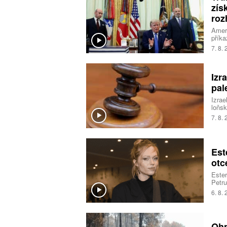
zís
roz
Ameri
příka
na úz
7. 8.
Nejvy
Izr
pal
Izrae
loňsk
okupo
7. 8.
jedna
Est
otc
Ester
Petru
sestr
6. 8.
vřelo
Ohn