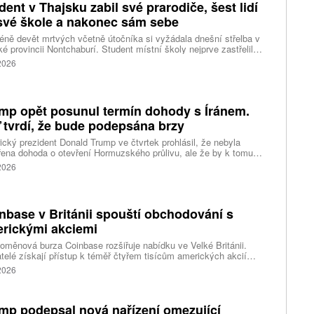
dent v Thajsku zabil své prarodiče, šest lidí
své škole a nakonec sám sebe
ně devět mrtvých včetně útočníka si vyžádala dnešní střelba v
ké provincii Nontchaburí. Student místní školy nejprve zastřelil
lí svého dědečka oba prarodiče a pak se vydal do školy, kde zabil
 2026
čitele a tři žáky, dalších 15 lidí zranil a nakonec spáchal
raždu. Jeho motiv zatím není znám, informovaly tiskové
ury s odvoláním na thajskou policii a úřady.
mp opět posunul termín dohody s Íránem.
 tvrdí, že bude podepsána brzy
cký prezident Donald Trump ve čtvrtek prohlásil, že nebyla
ena dohoda o otevření Hormuzského průlivu, ale že by k tomu
 dojít brzy. Írán je mezitím nadosah dohody o tranzitu v úžině
 2026
ánem, která může pro Trumpa představovat problém.
nbase v Británii spouští obchodování s
rickými akciemi
oměnová burza Coinbase rozšiřuje nabídku ve Velké Británii.
telé získají přístup k téměř čtyřem tisícům amerických akcií
 v aplikaci, ve které spravují kryptoměny a běžné peníze.
 2026
mp podepsal nová nařízení omezující