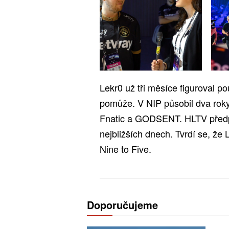
Lekr0 už tři měsíce figuroval p
pomůže. V NIP působil dva rok
Fnatic a GODSENT. HLTV předpo
nejbližších dnech. Tvrdí se, že 
Nine to Five.
Doporučujeme