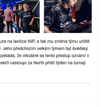
ouze na lavičce NIP, a tak mu změna týmu určitě
y. Jeho předchozím velkým týmem byl švédský
kládá, že oficiálně se tento přestup oznámí v
Lekr0 nastoupí za North příští týden na turnaji