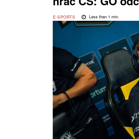
hráč CS: GO odc
Less than 1
min.
E-SPORTS