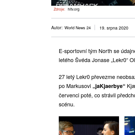
Zdroje:
hltv.org
Autor:
World News 24
19. srpna 2020
E-sportovní tým North se údajn
letého Švéda Jonase „Lekr0“ O
27 letý Lekr0 převezme neobsa
po Markusovi
Kjæ
„jaKjaerbye⁠“
červenci poté, co strávil před
scénu.