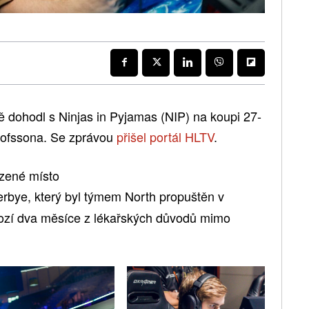
ě dohodl s Ninjas in Pyjamas (NIP) na koupi 27-
lofssona. Se zprávou
přišel portál HLTV
.
zené místo
rbye, který byl týmem North propuštěn v
chozí dva měsíce z lékařských důvodů mimo