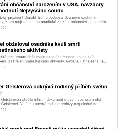
kání občanství narozením v USA, navzdory
hodnutí Nejvyššího soudu
cký prezident Donald Trump podepsal dva nové exekutivní
zy, které mají omezit automatické získání občanství narozením
emí Spojených států. Přichází s nimi jen několik týdnů poté, co
 2026
šší soud odmítl jeho předchozí pokus.
ael obžaloval osadníka kvůli smrti
estinského aktivisty
lská prokuratura obžalovala osadníka Yinona Leviho kvůli
ému zastřelení palestinského aktivisty Awdaha Hathaleena na
vaném Západním břehu Jordánu. Levi vinu odmítá a tvrdí, že
 2026
l v sebeobraně.
er Geislerová odkrývá rodinný příběh svého
e
 Geislerová natočila intimní dokument o svém zesnulém otci
 Geislerovi. Ve filmu otevírá rodinné archivy a společně se
ou Aňou skládá portrét talentovaného muže, který měl v sobě
 2026
st i temnější stránku.
ivý mrak nad Francií může usnadnit šíření