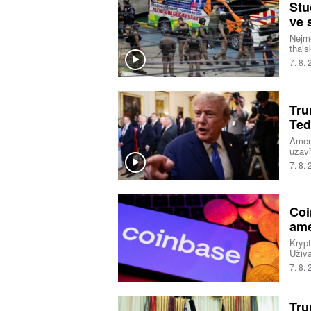
Stu
ve 
Nejmé
thajs
pisto
7. 8.
tři u
sebev
agent
Tru
Teď
Ameri
uzavř
mohlo
7. 8.
s Om
Coi
ame
Krypt
Uživa
přímo
7. 8.
Tru