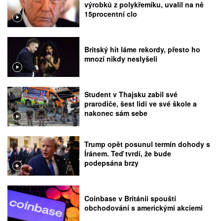
výrobků z polykřemíku, uvalil na ně
15procentní clo
Britský hit láme rekordy, přesto ho
mnozí nikdy neslyšeli
Student v Thajsku zabil své
prarodiče, šest lidí ve své škole a
nakonec sám sebe
Trump opět posunul termín dohody s
Íránem. Teď tvrdí, že bude
podepsána brzy
Coinbase v Británii spouští
obchodování s americkými akciemi