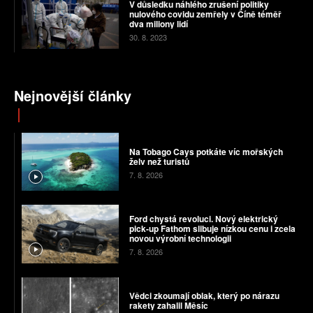
V důsledku náhlého zrušení politiky
nulového covidu zemřely v Číně téměř
dva miliony lidí
30. 8. 2023
Nejnovější články
Na Tobago Cays potkáte víc mořských
želv než turistů
7. 8. 2026
Ford chystá revoluci. Nový elektrický
pick-up Fathom slibuje nízkou cenu i zcela
novou výrobní technologii
7. 8. 2026
Vědci zkoumají oblak, který po nárazu
rakety zahalil Měsíc