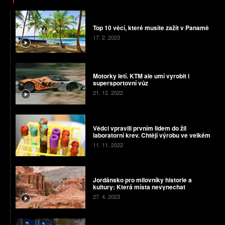
Top 10 věcí, které musíte zažít v Panamě
17. 2. 2023
Motorky letí. KTM ale umí vyrobit i
supersportovní vůz
21. 12. 2022
Vědci vpravili prvním lidem do žil
laboratorní krev. Chtějí výrobu ve velkém
11. 11. 2022
Jordánsko pro milovníky historie a
kultury: Která místa nevynechat
27. 4. 2023