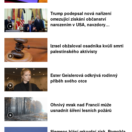
Trump podepsal nová nařízení
omezující získání občanství
narozením v USA, navzdory
rozhodnutí Nejvyššího soudu
Izrael obžaloval osadníka kvůli smrti
palestinského aktivisty
Ester Geislerová odkrývá rodinný
příběh svého otce
Ohnivý mrak nad Francií může
usnadnit šíření lesních požárů
Siemens hlásí rekordní zisk. Pomohla