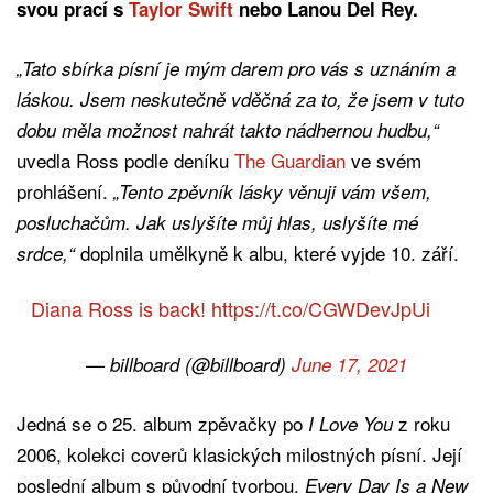
svou prací s
Taylor Swift
nebo Lanou Del Rey.
„Tato sbírka písní je mým darem pro vás s uznáním a
láskou. Jsem neskutečně vděčná za to, že jsem v tuto
dobu měla možnost nahrát takto nádhernou hudbu,“
uvedla Ross podle deníku
The Guardian
ve svém
prohlášení.
„Tento zpěvník lásky věnuji vám všem,
posluchačům. Jak uslyšíte můj hlas, uslyšíte mé
doplnila umělkyně k albu, které vyjde 10. září.
srdce,“
Diana Ross is back!
https://t.co/CGWDevJpUi
— billboard (@billboard)
June 17, 2021
Jedná se o 25. album zpěvačky po
z roku
I Love You
2006, kolekci coverů klasických milostných písní. Její
poslední album s původní tvorbou,
Every Day Is a New