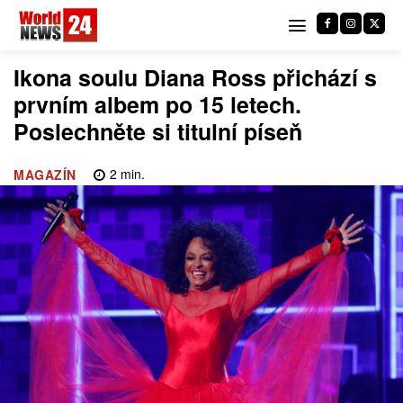
Ikona soulu Diana Ross přichází s
prvním albem po 15 letech.
Poslechněte si titulní píseň
2
min.
MAGAZÍN