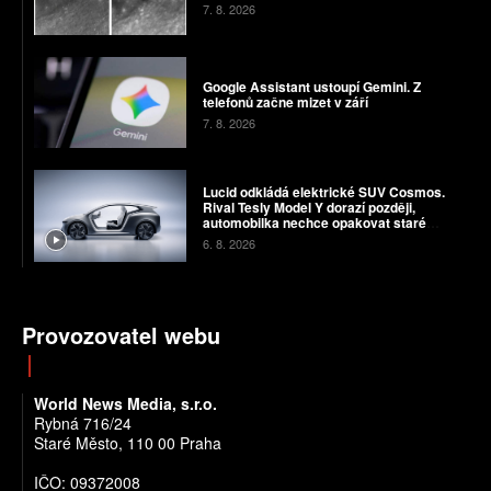
7. 8. 2026
Google Assistant ustoupí Gemini. Z
telefonů začne mizet v září
7. 8. 2026
Lucid odkládá elektrické SUV Cosmos.
Rival Tesly Model Y dorazí později,
automobilka nechce opakovat staré
chyby
6. 8. 2026
Provozovatel webu
World News Media, s.r.o.
Rybná 716/24
Staré Město, 110 00 Praha
IČO: 09372008