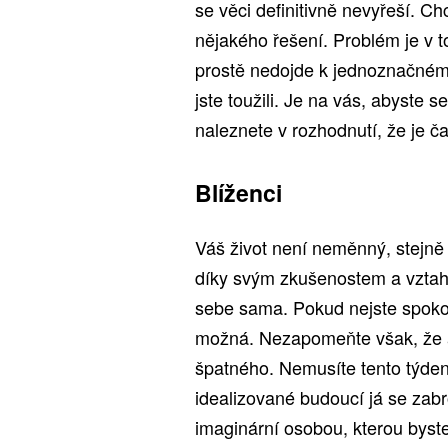
se věci definitivně nevyřeší. Ch
nějakého řešení. Problém je v t
prostě nedojde k jednoznačném
jste toužili. Je na vás, abyste 
naleznete v rozhodnutí, že je čas 
Blíženci
Váš život není neměnný, stejně
díky svým zkušenostem a vztahů
sebe sama. Pokud nejste spokoje
možná. Nezapomeňte však, že an
špatného. Nemusíte tento týden
idealizované budoucí já se zab
imaginární osobou, kterou byste 