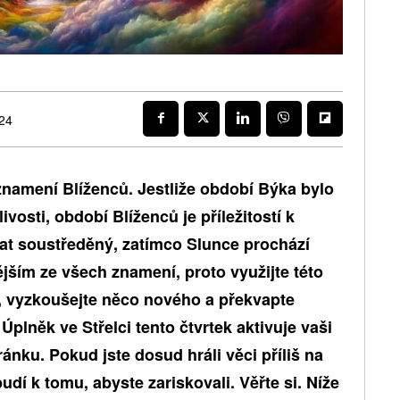
024
znamení Blíženců. Jestliže období Býka bylo
vosti, období Blíženců je příležitostí k
tat soustředěný, zatímco Slunce prochází
jším ze všech znamení, proto využijte této
rů, vyzkoušejte něco nového a překvapte
 Úplněk ve Střelci tento čtvrtek aktivuje vaši
nku. Pokud jste dosud hráli věci příliš na
udí k tomu, abyste zariskovali. Věřte si. Níže