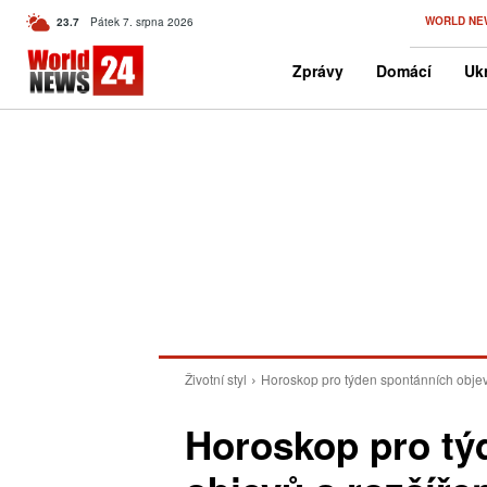
C
WORLD NE
23.7
Pátek 7. srpna 2026
Czech
Zprávy
Domácí
Ukr
Životní styl
Horoskop pro týden spontánních objevů 
Horoskop pro tý