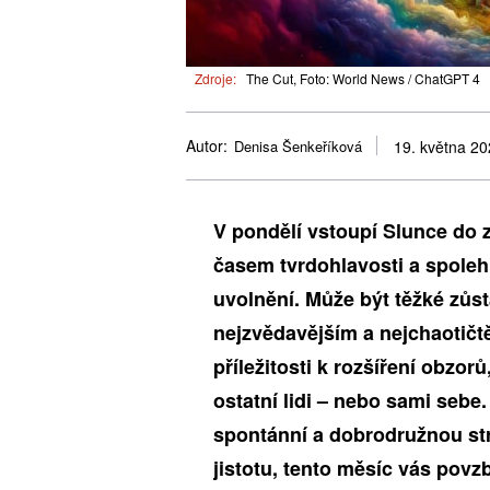
Zdroje:
The Cut, Foto: World News / ChatGPT 4
Autor:
Denisa Šenkeříková
19. května 2
V pondělí vstoupí Slunce do 
časem tvrdohlavosti a spolehli
uvolnění. Může být těžké zůs
nejzvědavějším a nejchaotičtě
příležitosti k rozšíření obzo
ostatní lidi – nebo sami sebe.
spontánní a dobrodružnou strá
jistotu, tento měsíc vás povzb