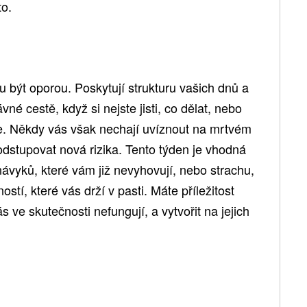
to.
 být oporou. Poskytují strukturu vašich dnů a
é cestě, když si nejste jisti, co dělat, nebo
e. Někdy vás však nechají uvíznout na mrtvém
podstupovat nová rizika. Tento týden je vhodná
návyků, které vám již nevyhovují, nebo strachu,
ostí, které vás drží v pasti. Máte příležitost
ás ve skutečnosti nefungují, a vytvořit na jejich