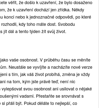
cete věřit, že došlo k uzavření, že bylo dosaženo
om, že k uzavření dochází jen zřídka. Někdy
u konci nebo k jednoznačné odpovědi, po které
se rozhodli, kdy toho máte dost. Svobodu
jít dál a tento týden žít svůj život.
 jako vaše osobnost. V průběhu času se měníte
m. Neustále se vyvíjíte a nacházíte nové verze
ni s tím, jak váš život probíhá, změna je vždy
i na tom, kým jste právě teď, není nic
 vylepšovat svou osobnost ani usilovat o nějaké
roušenými vadami. Přestaňte se srovnávat s
si přáli být. Pokud děláte to nejlepší, co