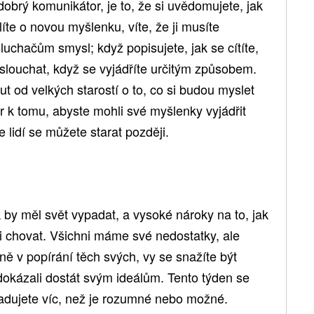
dobrý komunikátor, je to, že si uvědomujete, jak
íte o novou myšlenku, víte, že ji musíte
luchačům smysl; když popisujete, jak se cítíte,
oslouchat, když se vyjádříte určitým způsobem.
t od velkých starostí o to, co si budou myslet
or k tomu, abyste mohli své myšlenky vyjádřit
 lidí se můžete starat později.
 by měl svět vypadat, a vysoké nároky na to, jak
i chovat. Všichni máme své nedostatky, ale
ně v popírání těch svých, vy se snažíte být
edokázali dostát svým ideálům. Tento týden se
žadujete víc, než je rozumné nebo možné.