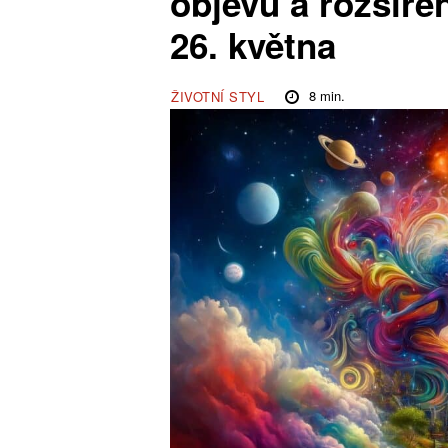
objevů a rozšíře
26. května
8
min.
ŽIVOTNÍ STYL