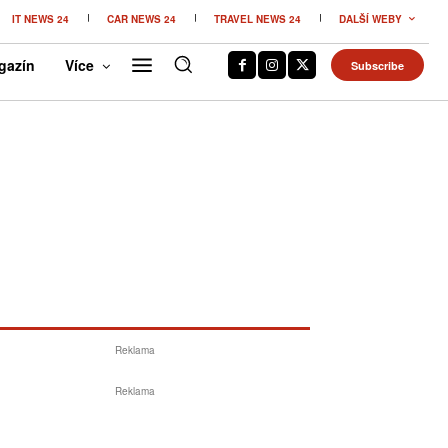
IT NEWS 24
CAR NEWS 24
TRAVEL NEWS 24
DALŠÍ WEBY
gazín
Více
Subscribe
Reklama
Reklama