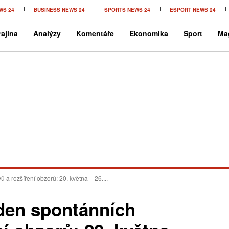
WS 24
BUSINESS NEWS 24
SPORTS NEWS 24
ESPORT NEWS 24
ajina
Analýzy
Komentáře
Ekonomika
Sport
Ma
a rozšíření obzorů: 20. května – 26....
den spontánních