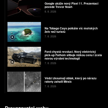
Google ukáže nový Pixel 11. Prezentaci
povede Trevor Noah
8. 8. 2026
Na Tobago Cays potkáte víc mořských
želv než turistů
7. 8. 2026
Ford chystá revoluci. Nový elektrický
pick-up Fathom slibuje nízkou cenu i zcela
novou výrobní technologii
7. 8. 2026
Vědci zkoumají oblak, který po nárazu
rakety zahalil Měsíc
7. 8. 2026
Provozovatel webu