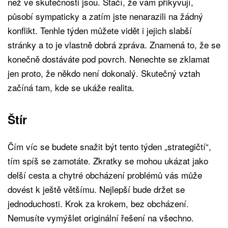
než ve skutečnosti jsou. Stačí, že vám přikyvují,
působí sympaticky a zatím jste nenarazili na žádný
konflikt. Tenhle týden můžete vidět i jejich slabší
stránky a to je vlastně dobrá zpráva. Znamená to, že se
konečně dostáváte pod povrch. Nenechte se zklamat
jen proto, že někdo není dokonalý. Skutečný vztah
začíná tam, kde se ukáže realita.
Štír
Čím víc se budete snažit být tento týden „strategičtí“,
tím spíš se zamotáte. Zkratky se mohou ukázat jako
delší cesta a chytré obcházení problémů vás může
dovést k ještě většímu. Nejlepší bude držet se
jednoduchosti. Krok za krokem, bez obcházení.
Nemusíte vymýšlet originální řešení na všechno.