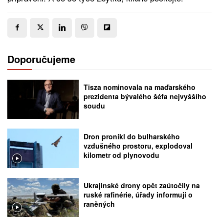
Doporučujeme
Tisza nominovala na maďarského
prezidenta bývalého šéfa nejvyššího
soudu
Dron pronikl do bulharského
vzdušného prostoru, explodoval
kilometr od plynovodu
Ukrajinské drony opět zaútočily na
ruské rafinérie, úřady informují o
raněných