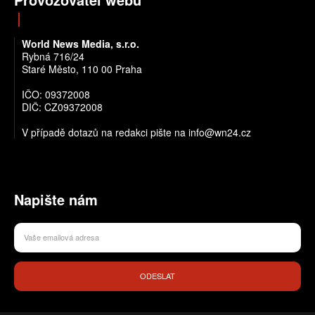
World News Media, s.r.o.
Rybná 716/24
Staré Město, 110 00 Praha
IČO: 09372008
DIČ: CZ09372008
V případě dotazů na redakci pište na info@wn24.cz
Napište nám
ODESLAT