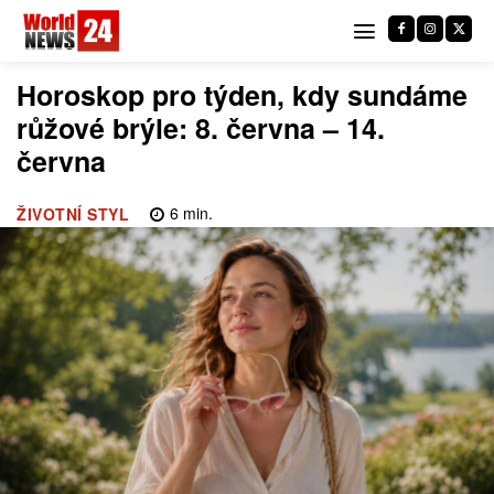
Horoskop pro týden, kdy sundáme
růžové brýle: 8. června – 14.
června
6
min.
ŽIVOTNÍ STYL