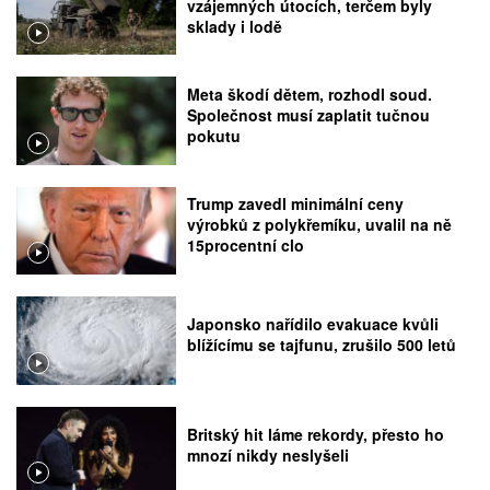
vzájemných útocích, terčem byly
sklady i lodě
Meta škodí dětem, rozhodl soud.
Společnost musí zaplatit tučnou
pokutu
Trump zavedl minimální ceny
výrobků z polykřemíku, uvalil na ně
15procentní clo
Japonsko nařídilo evakuace kvůli
blížícímu se tajfunu, zrušilo 500 letů
Britský hit láme rekordy, přesto ho
mnozí nikdy neslyšeli