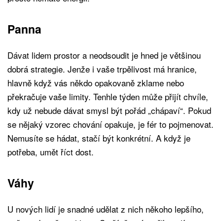
Panna
Dávat lidem prostor a neodsoudit je hned je většinou
dobrá strategie. Jenže i vaše trpělivost má hranice,
hlavně když vás někdo opakovaně zklame nebo
překračuje vaše limity. Tenhle týden může přijít chvíle,
kdy už nebude dávat smysl být pořád „chápaví“. Pokud
se nějaký vzorec chování opakuje, je fér to pojmenovat.
Nemusíte se hádat, stačí být konkrétní. A když je
potřeba, umět říct dost.
Váhy
U nových lidí je snadné udělat z nich někoho lepšího,