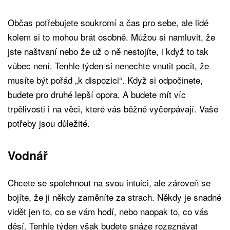
Občas potřebujete soukromí a čas pro sebe, ale lidé
kolem si to mohou brát osobně. Můžou si namluvit, že
jste naštvaní nebo že už o ně nestojíte, i když to tak
vůbec není. Tenhle týden si nenechte vnutit pocit, že
musíte být pořád „k dispozici“. Když si odpočinete,
budete pro druhé lepší opora. A budete mít víc
trpělivosti i na věci, které vás běžně vyčerpávají. Vaše
potřeby jsou důležité.
Vodnář
Chcete se spolehnout na svou intuici, ale zároveň se
bojíte, že ji někdy zaměníte za strach. Někdy je snadné
vidět jen to, co se vám hodí, nebo naopak to, co vás
děsí. Tenhle týden však budete snáze rozeznávat