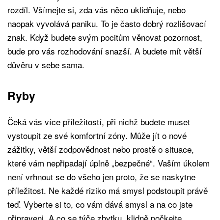
rozdíl. Všímejte si, zda vás něco uklidňuje, nebo
naopak vyvolává paniku. To je často dobrý rozlišovací
znak. Když budete svým pocitům věnovat pozornost,
bude pro vás rozhodování snazší. A budete mít větší
důvěru v sebe sama.
Ryby
Čeká vás více příležitostí, při nichž budete muset
vystoupit ze své komfortní zóny. Může jít o nové
zážitky, větší zodpovědnost nebo prostě o situace,
které vám nepřipadají úplně „bezpečné“. Vaším úkolem
není vrhnout se do všeho jen proto, že se naskytne
příležitost. Ne každé riziko má smysl podstoupit právě
teď. Vyberte si to, co vám dává smysl a na co jste
připraveni. A co se týče zbytku, klidně počkejte.