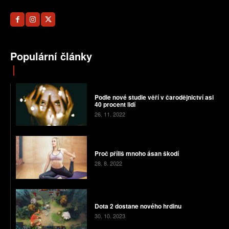
Populární články
Podle nové studie věří v čarodějnictví asi
40 procent lidí
26. 11. 2022
Proč příliš mnoho ásan škodí
28. 8. 2022
Dota 2 dostane nového hrdinu
30. 10. 2023