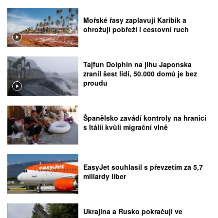
Mořské řasy zaplavují Karibik a
ohrožují pobřeží i cestovní ruch
Tajfun Dolphin na jihu Japonska
zranil šest lidí, 50.000 domů je bez
proudu
Španělsko zavádí kontroly na hranici
s Itálií kvůli migrační vlně
EasyJet souhlasil s převzetím za 5,7
miliardy liber
Ukrajina a Rusko pokračují ve