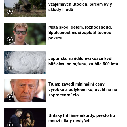
vzájemných útocích, terčem byly
sklady i lodě
Meta škodí dětem, rozhodl soud.
Společnost musí zaplatit tučnou
pokutu
Japonsko nařídilo evakuace kvůli
blížícímu se tajfunu, zrušilo 500 letů
Trump zavedl minimální ceny
výrobků z polykřemíku, uvalil na ně
15procentní clo
Britský hit láme rekordy, přesto ho
mnozí nikdy neslyšeli