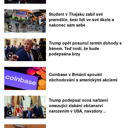
Student v Thajsku zabil své
prarodiče, šest lidí ve své škole a
nakonec sám sebe
Trump opět posunul termín dohody s
Íránem. Teď tvrdí, že bude
podepsána brzy
Coinbase v Británii spouští
obchodování s americkými akciemi
Trump podepsal nová nařízení
omezující získání občanství
narozením v USA, navzdory
rozhodnutí Nejvyššího soudu