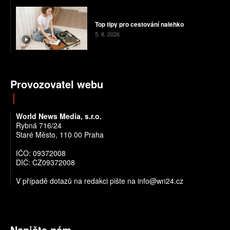
Top tipy pro cestování nalehko
5. 8. 2026
Provozovatel webu
World News Media, s.r.o.
Rybná 716/24
Staré Město, 110 00 Praha
IČO: 09372008
DIČ: CZ09372008
V případě dotazů na redakci pište na info@wn24.cz
Napište nám