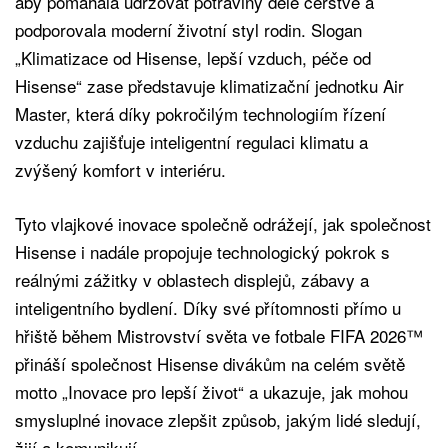
aby pomáhala udržovat potraviny déle čerstvé a
podporovala moderní životní styl rodin. Slogan
„Klimatizace od Hisense, lepší vzduch, péče od
Hisense“ zase představuje klimatizační jednotku Air
Master, která díky pokročilým technologiím řízení
vzduchu zajišťuje inteligentní regulaci klimatu a
zvýšený komfort v interiéru.
Tyto vlajkové inovace společně odrážejí, jak společnost
Hisense i nadále propojuje technologický pokrok s
reálnými zážitky v oblastech displejů, zábavy a
inteligentního bydlení. Díky své přítomnosti přímo u
hřiště během Mistrovství světa ve fotbale FIFA 2026™
přináší společnost Hisense divákům na celém světě
motto „Inovace pro lepší život“ a ukazuje, jak mohou
smysluplné inovace zlepšit způsob, jakým lidé sledují,
žijí a komunikují.