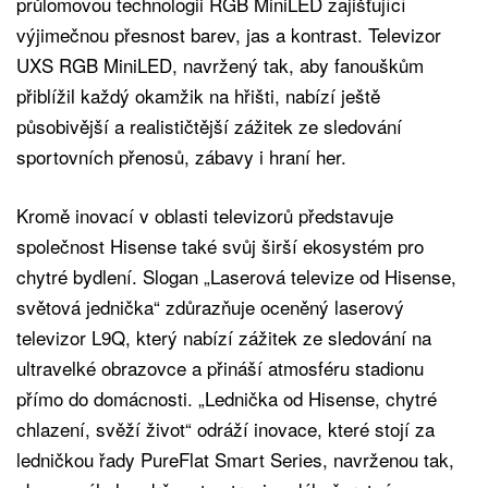
průlomovou technologii RGB MiniLED zajišťující
výjimečnou přesnost barev, jas a kontrast. Televizor
UXS RGB MiniLED, navržený tak, aby fanouškům
přiblížil každý okamžik na hřišti, nabízí ještě
působivější a realističtější zážitek ze sledování
sportovních přenosů, zábavy i hraní her.
Kromě inovací v oblasti televizorů představuje
společnost Hisense také svůj širší ekosystém pro
chytré bydlení. Slogan „Laserová televize od Hisense,
světová jednička“ zdůrazňuje oceněný laserový
televizor L9Q, který nabízí zážitek ze sledování na
ultravelké obrazovce a přináší atmosféru stadionu
přímo do domácnosti. „Lednička od Hisense, chytré
chlazení, svěží život“ odráží inovace, které stojí za
ledničkou řady PureFlat Smart Series, navrženou tak,