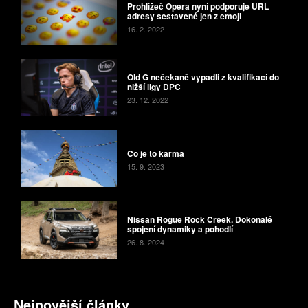
Prohlížeč Opera nyní podporuje URL
adresy sestavené jen z emoji
16. 2. 2022
Old G nečekaně vypadli z kvalifikací do
nižší ligy DPC
23. 12. 2022
Co je to karma
15. 9. 2023
Nissan Rogue Rock Creek. Dokonalé
spojení dynamiky a pohodlí
26. 8. 2024
Nejnovější články