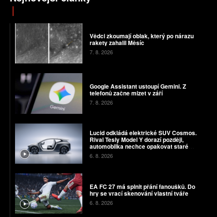
Vědci zkoumají oblak, který po nárazu
rakety zahalil Měsíc
7. 8. 2026
Google Assistant ustoupí Gemini. Z
telefonů začne mizet v září
7. 8. 2026
Lucid odkládá elektrické SUV Cosmos.
Rival Tesly Model Y dorazí později,
automobilka nechce opakovat staré
chyby
6. 8. 2026
EA FC 27 má splnit přání fanoušků. Do
hry se vrací skenování vlastní tváře
6. 8. 2026