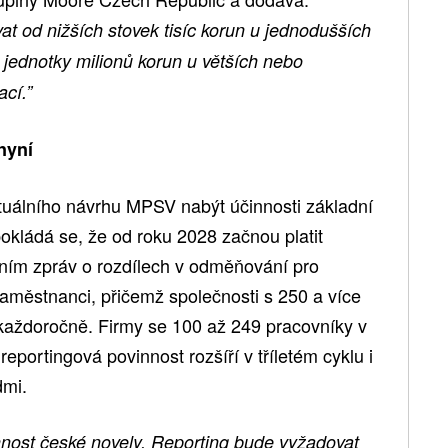
t od nižších stovek tisíc korun u jednodušších
ž jednotky milionů korun u větších nebo
ací.”
nyní
tuálního návrhu MPSV nabýt účinnosti základní
okládá se, že od roku 2028 začnou platit
ním zpráv o rozdílech v odměňování pro
aměstnanci, přičemž společnosti s 250 a více
každoročně. Firmy se 100 až 249 pracovníky v
reportingová povinnost rozšíří v tříletém cyklu i
dmi.
nost české novely. Reporting bude vyžadovat