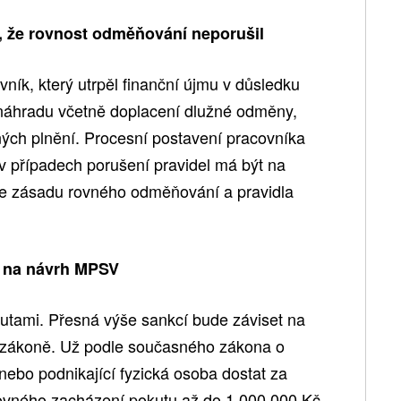
, že rovnost odměňování neporušil
vník, který utrpěl finanční újmu v důsledku
náhradu včetně doplacení dlužné odměny,
ých plnění. Procesní postavení pracovníka
 v případech porušení pravidel má být na
že zásadu rovného odměňování a pravidla
á na návrh MPSV
utami. Přesná výše sankcí bude záviset na
 zákoně. Už podle současného zákona o
nebo podnikající fyzická osoba dostat za
rovného zacházení pokutu až do 1,000.000 Kč,