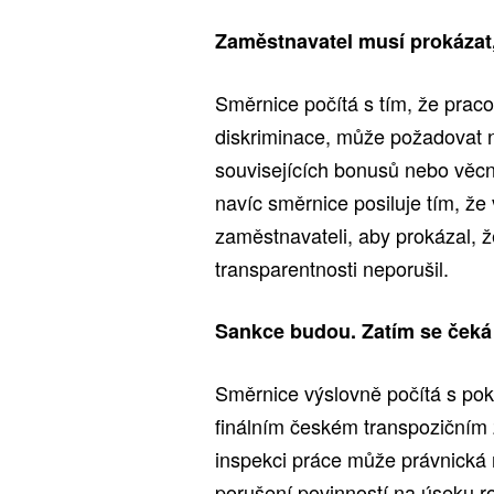
Zaměstnavatel musí prokázat
Směrnice počítá s tím, že praco
diskriminace, může požadovat 
souvisejících bonusů nebo věcn
navíc směrnice posiluje tím, že
zaměstnavateli, aby prokázal, 
transparentnosti neporušil.
Sankce budou. Zatím se ček
Směrnice výslovně počítá s pok
finálním českém transpozičním
inspekci práce může právnická 
porušení povinností na úseku 