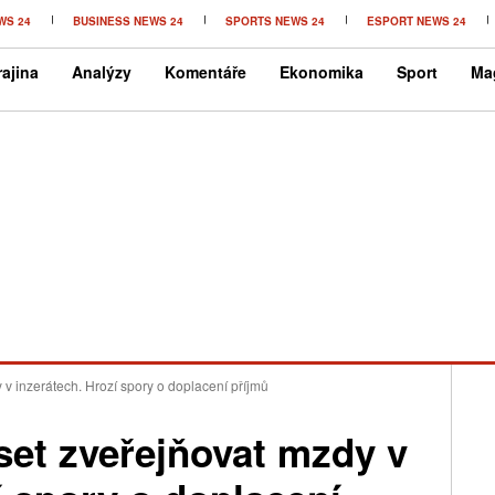
WS 24
BUSINESS NEWS 24
SPORTS NEWS 24
ESPORT NEWS 24
ajina
Analýzy
Komentáře
Ekonomika
Sport
Ma
v inzerátech. Hrozí spory o doplacení příjmů
et zveřejňovat mzdy v