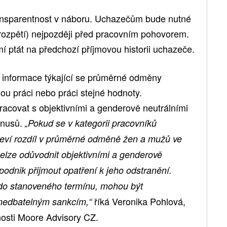
ransparentnost v náboru. Uchazečům bude nutné
 rozpětí) nejpozději před pracovním pohovorem.
 ptát na předchozí příjmovou historii uchazeče.
 o informace týkající se průměrné odměny
ou práci nebo práci stejné hodnoty.
covat s objektivními a genderově neutrálními
bonusů.
„Pokud se v kategorii pracovníků
bjeví rozdíl v průměrné odměně žen a mužů ve
nelze odůvodnit objektivními a genderově
 podnik přijmout opatření k jeho odstranění.
do stanoveného termínu, mohou být
říká Veronika Pohlová,
anedbatelným sankcím,“
osti Moore Advisory CZ.