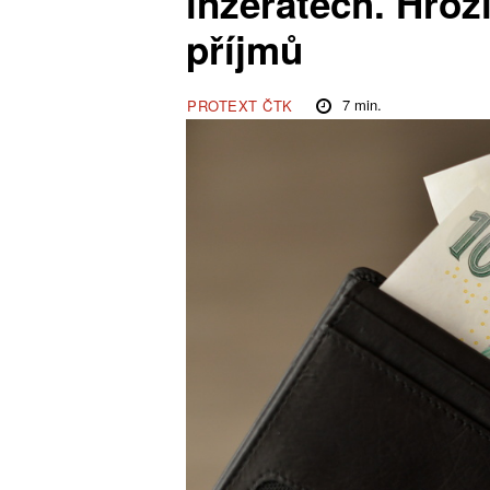
inzerátech. Hroz
příjmů
7
min.
PROTEXT ČTK