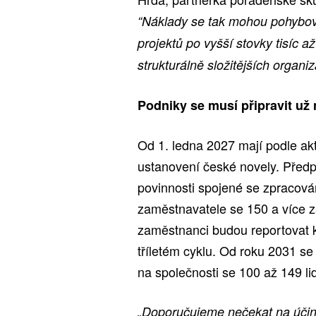
“Náklady se tak mohou pohybova
projektů po vyšší stovky tisíc a
strukturálně složitějších organiz
Podniky se musí připravit už 
Od 1. ledna 2027 mají podle ak
ustanovení české novely. Předp
povinnosti spojené se zpracová
zaměstnavatele se 150 a více z
zaměstnanci budou reportovat 
tříletém cyklu. Od roku 2031 se 
na společnosti se 100 až 149 li
„Doporučujeme nečekat na účin