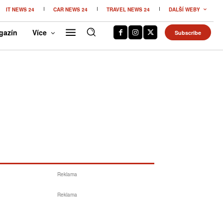
IT NEWS 24
CAR NEWS 24
TRAVEL NEWS 24
DALŠÍ WEBY
gazín
Více
Subscribe
Reklama
Reklama