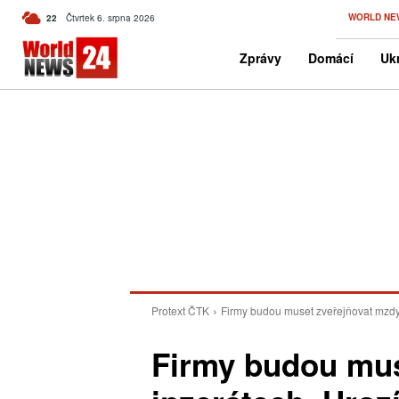
C
WORLD NE
22
Čtvrtek 6. srpna 2026
Czech
Zprávy
Domácí
Ukr
Protext ČTK
Firmy budou muset zveřejňovat mzdy 
Firmy budou mus