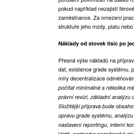
pokud například nezajistí féro
zaměstnance. Za omezení praco
struktuře jeho mzdy, platu neb
Náklady od stovek tisíc po j
Přesná výše nákladů na přípravu 
dat, existence grade systému, p
míry decentralizace odměňován
počítat minimálně s několika m
právní revizi, základní analýz
Složitější příprava bude obsaho
úpravu grade systému, analýzu
nastavení reportingu, interní k
Hrdá, partnerka poradenské sk