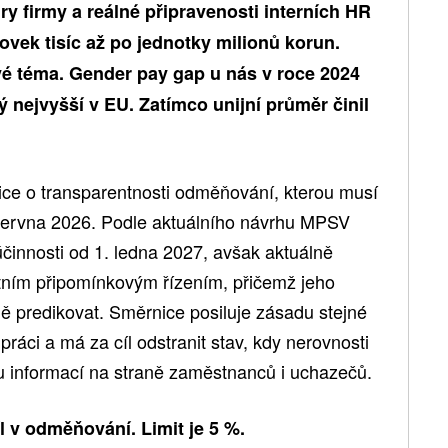
ury firmy a reálné připravenosti interních HR
ovek tisíc až po jednotky milionů korun.
ivé téma. Gender pay gap u nás v roce 2024
ý nejvyšší v EU. Zatímco unijní průměr činil
ce o transparentnosti odměňování, kterou musí
 června 2026. Podle aktuálního návrhu MPSV
účinnosti od 1. ledna 2027, avšak aktuálně
tním připomínkovým řízením, přičemž jeho
ě predikovat. Směrnice posiluje zásadu stejné
áci a má za cíl odstranit stav, kdy nerovnosti
ku informací na straně zaměstnanců i uchazečů.
l v odměňování. Limit je 5 %.