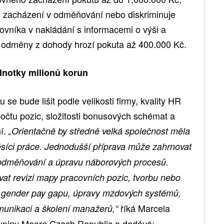
vé zacházení v odměňování nebo diskriminuje
vníka v nakládání s informacemi o výši a
o odměny z dohody hrozí pokuta až 400.000 Kč.
ednotky milionů korun
se bude lišit podle velikosti firmy, kvality HR
očtu pozic, složitosti bonusových schémat a
í.
„Orientačně by středně velká společnost měla
ěsíci práce. Jednodušší příprava může zahrnovat
u odměňování a úpravu náborových procesů.
vat revizi mapy pracovních pozic, tvorbu nebo
 gender pay gapu, úpravy mzdových systémů,
říká Marcela
omunikaci a školení manažerů,“
upiny Moore Czech Republic a dodává: