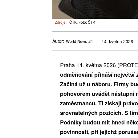
Zdroje:
ČTK, Foto: ČTK
Autor:
World News 24
14. května 2026
Praha 14. května 2026 (PROTE
odměňování přináší největší 
Začíná už u náboru. Firmy bu
pohovorem uvádět nástupní m
zaměstnanců. Ti získají prá
srovnatelných pozicích. S tím
Podniky budou mít hned něko
povinností, při jejichž poruš