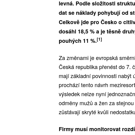
levná. Podle složitosti strukt
dat se náklady pohybují od st
Celkově jde pro Česko o citl
dosáhl 18,5 % a je těsně druh
[1]
pouhých 11 %.
Za změnami je evropská směrni
Česká republika přenést do 7.
mají základní povinnosti nabýt 
prochází tento návrh meziresor
výsledek nelze nyní jednoznačn
odměny mužů a žen za stejnou pr
zůstávají skryté kvůli nedostat
Firmy musí monitorovat rozdí