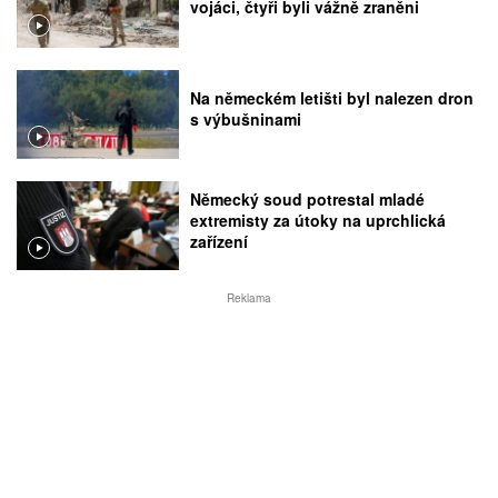
vojáci, čtyři byli vážně zraněni
Na německém letišti byl nalezen dron
s výbušninami
Německý soud potrestal mladé
extremisty za útoky na uprchlická
zařízení
Reklama