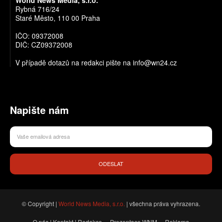
Rybná 716/24
Staré Město, 110 00 Praha
IČO: 09372008
DIČ: CZ09372008
V případě dotazů na redakci pište na info@wn24.cz
Napište nám
ODESLAT
© Copyright |
World News Media, s.r.o.
| všechna práva vyhrazena.
O nás | Kontakt | Redakce
Prezentace WNM
Reklama