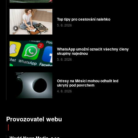
Top tipy pro cestování nalehko
5. 8. 2026
WhatsApp umožní označit všechny členy
skupiny najednou
5. 8. 2026
Otřesy na Měsíci mohou odhalit led
ukrytý pod povrchem
4. 8. 2026
Provozovatel webu
World News Media, s.r.o.