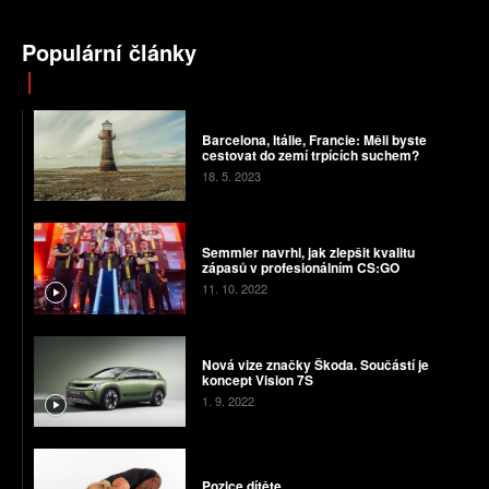
Populární články
Barcelona, Itálie, Francie: Měli byste
cestovat do zemí trpících suchem?
18. 5. 2023
Semmler navrhl, jak zlepšit kvalitu
zápasů v profesionálním CS:GO
11. 10. 2022
Nová vize značky Škoda. Součástí je
koncept Vision 7S
1. 9. 2022
Pozice dítěte