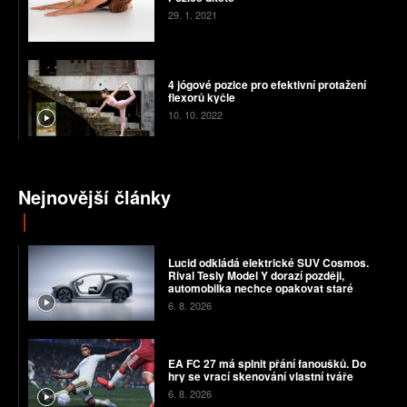
29. 1. 2021
4 jógové pozice pro efektivní protažení
flexorů kyčle
10. 10. 2022
Nejnovější články
Lucid odkládá elektrické SUV Cosmos.
Rival Tesly Model Y dorazí později,
automobilka nechce opakovat staré
chyby
6. 8. 2026
EA FC 27 má splnit přání fanoušků. Do
hry se vrací skenování vlastní tváře
6. 8. 2026