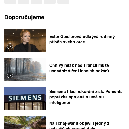
Doporučujeme
Ester Geislerová odkrývá rodinný
příběh svého otce
Ohnivý mrak nad Francií může
usnadnit šíření lesních požárů
Siemens hlásí rekordní zisk. Pomohla
poptávka spojená s umělou
inteligencí
Na Tchaj-wanu objevili jedny z
nejvyšších stromů Asie