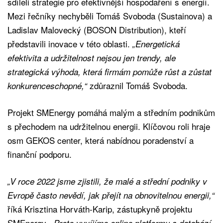
sdíleli strategie pro efektivnější hospodaření s energií.
Mezi řečníky nechyběli Tomáš Svoboda (Sustainova) a
Ladislav Malovecký (BOSON Distribution), kteří
představili inovace v této oblasti.
„Energetická
efektivita a udržitelnost nejsou jen trendy, ale
strategická výhoda, která firmám pomůže růst a zůstat
zdůraznil Tomáš Svoboda.
konkurenceschopné,“
Projekt SMEnergy pomáhá malým a středním podnikům
s přechodem na udržitelnou energii. Klíčovou roli hraje
osm GEKOS center, která nabídnou poradenství a
finanční podporu.
„V roce 2022 jsme zjistili, že malé a střední podniky v
Evropě často nevědí, jak přejít na obnovitelnou energii,“
říká Krisztina Horváth-Karip, zástupkyně projektu
SMEnergy.
„Proto vyvíjíme online platformu s databází