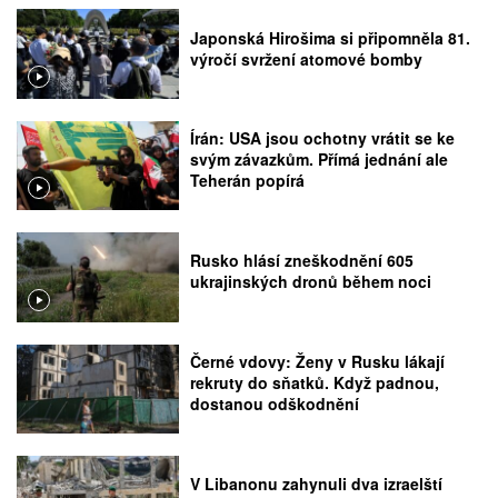
Japonská Hirošima si připomněla 81.
výročí svržení atomové bomby
Írán: USA jsou ochotny vrátit se ke
svým závazkům. Přímá jednání ale
Teherán popírá
Rusko hlásí zneškodnění 605
ukrajinských dronů během noci
Černé vdovy: Ženy v Rusku lákají
rekruty do sňatků. Když padnou,
dostanou odškodnění
V Libanonu zahynuli dva izraelští