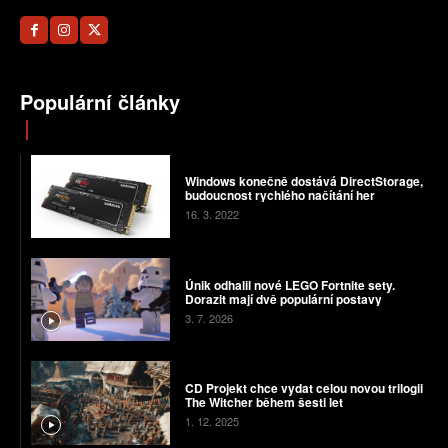
Populární články
Windows konečně dostává DirectStorage,
budoucnost rychlého načítání her
16. 3. 2022
Únik odhalil nové LEGO Fortnite sety.
Dorazit mají dvě populární postavy
3. 7. 2026
CD Projekt chce vydat celou novou trilogii
The Witcher během šesti let
1. 12. 2025