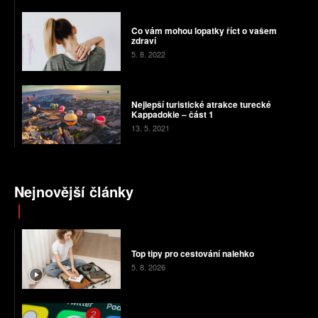
Co vám mohou lopatky říct o vašem
zdraví
5. 8. 2022
Nejlepší turistické atrakce turecké
Kappadokie – část 1
13. 5. 2021
Nejnovější články
Top tipy pro cestování nalehko
5. 8. 2026