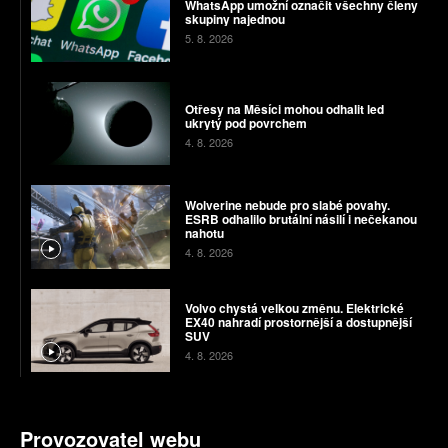
WhatsApp umožní označit všechny členy
skupiny najednou
5. 8. 2026
Otřesy na Měsíci mohou odhalit led
ukrytý pod povrchem
4. 8. 2026
Wolverine nebude pro slabé povahy.
ESRB odhalilo brutální násilí i nečekanou
nahotu
4. 8. 2026
Volvo chystá velkou změnu. Elektrické
EX40 nahradí prostornější a dostupnější
SUV
4. 8. 2026
Provozovatel webu