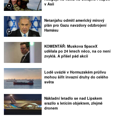
v Asii
Netanjahu odmítl americký mírový
plán pro Gazu navzdory odzbrojení
Hamásu
KOMENTÁŘ: Muskova SpaceX
udělala po 24 letech něco, na co není
zvyklá. A přišel pád akcií
Lodě uvázlé v Hormuzském průlivu
mohou šířit invazní druhy do celého
světa
Nákladní letadlo se nad Lipskem
srazilo s letícím objektem, zřejmě
dronem