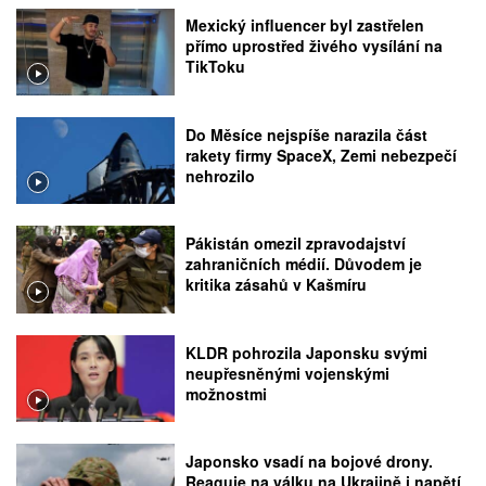
Mexický influencer byl zastřelen
přímo uprostřed živého vysílání na
TikToku
Do Měsíce nejspíše narazila část
rakety firmy SpaceX, Zemi nebezpečí
nehrozilo
Pákistán omezil zpravodajství
zahraničních médií. Důvodem je
kritika zásahů v Kašmíru
KLDR pohrozila Japonsku svými
neupřesněnými vojenskými
možnostmi
Japonsko vsadí na bojové drony.
Reaguje na válku na Ukrajině i napětí