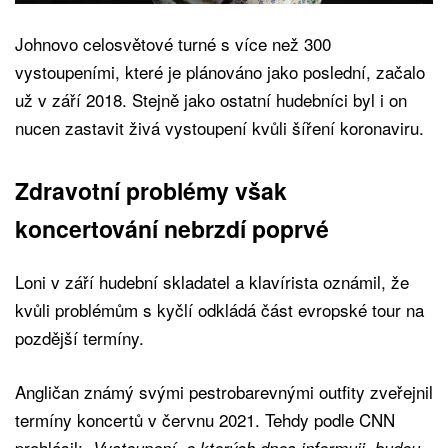
Johnovo celosvětové turné s více než 300
vystoupeními, které je plánováno jako poslední, začalo
už v září 2018. Stejně jako ostatní hudebníci byl i on
nucen zastavit živá vystoupení kvůli šíření koronaviru.
Zdravotní problémy však
koncertování nebrzdí poprvé
Loni v září hudební skladatel a klavírista oznámil, že
kvůli problémům s kyčlí odkládá část evropské tour na
pozdější termíny.
Angličan známý svými pestrobarevnými outfity zveřejnil
termíny koncertů v červnu 2021. Tehdy podle CNN
prohlásil:
„Vystoupení, o kterých dnes informuji, budou