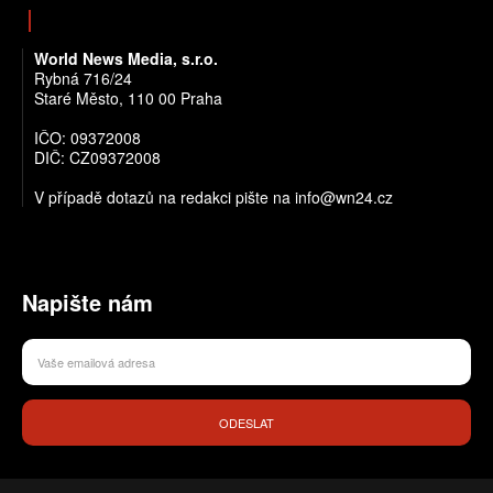
World News Media, s.r.o.
Rybná 716/24
Staré Město, 110 00 Praha
IČO: 09372008
DIČ: CZ09372008
V případě dotazů na redakci pište na info@wn24.cz
Napište nám
ODESLAT