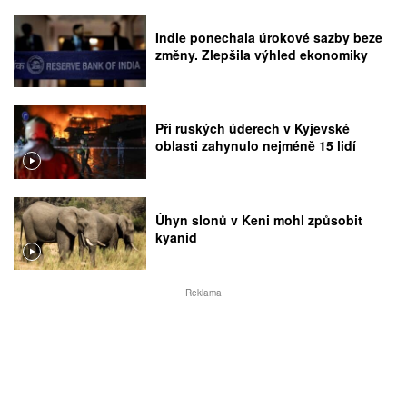
Indie ponechala úrokové sazby beze
změny. Zlepšila výhled ekonomiky
Při ruských úderech v Kyjevské
oblasti zahynulo nejméně 15 lidí
Úhyn slonů v Keni mohl způsobit
kyanid
Reklama